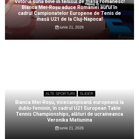
Viitorul sună bine în tenisul de masă românesc!
Bianca Mei-Roșu aduce României aurul în
cadrul Campionatelor Europene de Tenis de
masă U21 de la Cluj-Napoca!
iunie 21, 2026
ALTE SPORTURI
SLIDER
Bianca Mei-Roșu, vicecampioană europeană la
dublu-feminin, în cadrul U21 European Table
Tennis Championships, alături de ucraineanca
Veronika Matiunina
iunie 21, 2026