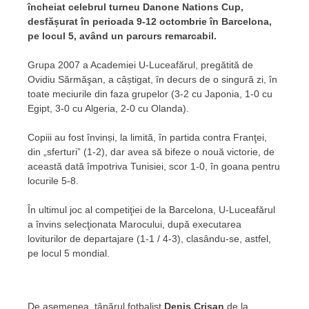
încheiat celebrul turneu Danone Nations Cup,
desfășurat în perioada 9-12 octombrie în Barcelona,
pe locul 5, având un parcurs remarcabil.
Grupa 2007 a Academiei U-Luceafărul, pregătită de
Ovidiu Sărmăşan, a câștigat, în decurs de o singură zi, în
toate meciurile din faza grupelor (3-2 cu Japonia, 1-0 cu
Egipt, 3-0 cu Algeria, 2-0 cu Olanda).
Copiii au fost învinși, la limită, în partida contra Franţei,
din „sferturi” (1-2), dar avea să bifeze o nouă victorie, de
această dată împotriva Tunisiei, scor 1-0, în goana pentru
locurile 5-8.
În ultimul joc al competiţiei de la Barcelona, U-Luceafărul
a învins selecţionata Marocului, după executarea
loviturilor de departajare (1-1 / 4-3), clasându-se, astfel,
pe locul 5 mondial.
De asemenea, tânărul fotbalist
Denis Crişan
de la