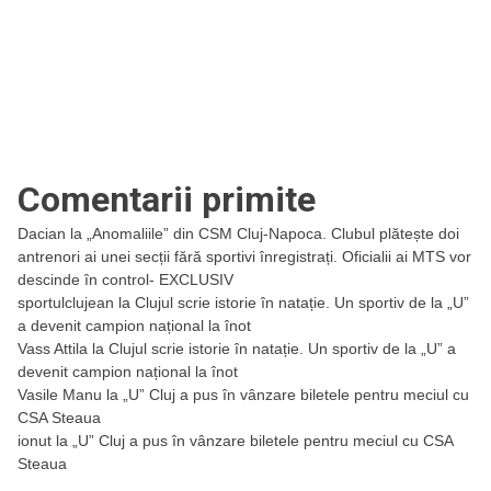
Comentarii primite
Dacian
la
„Anomaliile” din CSM Cluj-Napoca. Clubul plătește doi
antrenori ai unei secții fără sportivi înregistrați. Oficialii ai MTS vor
descinde în control- EXCLUSIV
sportulclujean
la
Clujul scrie istorie în natație. Un sportiv de la „U”
a devenit campion național la înot
Vass Attila
la
Clujul scrie istorie în natație. Un sportiv de la „U” a
devenit campion național la înot
Vasile Manu
la
„U” Cluj a pus în vânzare biletele pentru meciul cu
CSA Steaua
ionut
la
„U” Cluj a pus în vânzare biletele pentru meciul cu CSA
Steaua