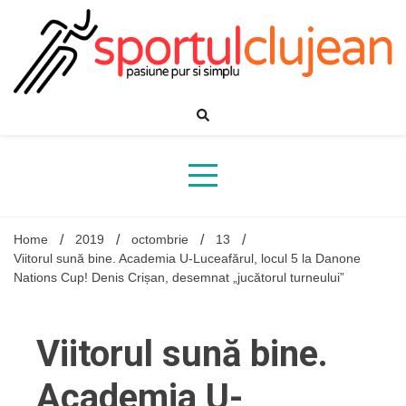
Skip
to
content
Home
2019
octombrie
13
Viitorul sună bine. Academia U-Luceafărul, locul 5 la Danone
Nations Cup! Denis Crișan, desemnat „jucătorul turneului”
Viitorul sună bine.
Academia U-