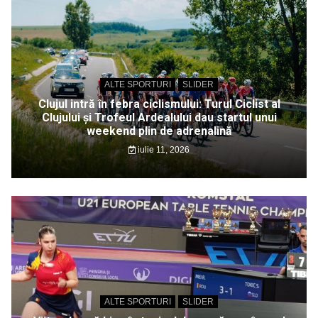
ALTE SPORTURI
SLIDER
Clujul intră în febra ciclismului: Turul Ciclist al
Clujului și Trofeul Ardealului dau startul unui
weekend plin de adrenalină
iulie 11, 2026
ALTE SPORTURI
SLIDER