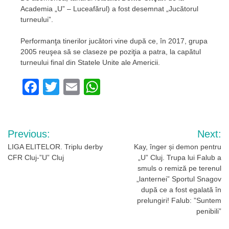
Academia „U” – Luceafărul) a fost desemnat „Jucătorul
turneului”.
Performanţa tinerilor jucători vine după ce, în 2017, grupa
2005 reuşea să se claseze pe poziţia a patra, la capătul
turneului final din Statele Unite ale Americii.
Facebook
Twitter
Email
WhatsApp
Navigare
Previous:
Next:
în
LIGA ELITELOR. Triplu derby
Kay, înger și demon pentru
CFR Cluj-”U” Cluj
„U” Cluj. Trupa lui Falub a
articole
smuls o remiză pe terenul
„lanternei” Sportul Snagov
după ce a fost egalată în
prelungiri! Falub: ”Suntem
penibili”