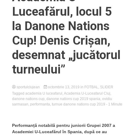
Luceafărul, locul 5
la Danone Nations
Cup! Denis Crișan,
desemnat „jucătorul
turneului”
sportulclujean
octombrie 13, 2019
in
FOTBAL
,
SLIDER
Tagged
academia U luceafarul
,
Academia U-Luceafarul Cluj
,
danone nations cup
,
danone nations cup 2019 spania
,
ovidiu
sarmasan
,
performanta
,
turnue danone nations cup 2019
- 1 Minute
Performanță notabilă pentru juniorii Grupei 2007 a
Academiei U-Luceafărul în Spania, după ce au