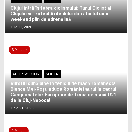
Clujul intră în febra ciclismului: Turul Ciclist al
Clujului și Trofeul Ardealului dau startul unui
weekend plin de adrenalină
iulie 11, 2026
3 Minutes
ALTE SPORTURI
SLIDER
Viitorul sună bine în tenisul de masă românesc!
Bianca Mei-Roșu aduce României aurul în cadrul
Campionatelor Europene de Tenis de masă U21
de la Cluj-Napoca!
iunie 21, 2026
1 Minute