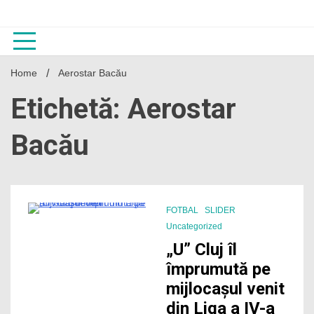
Skip
to
content
Home
Aerostar Bacău
Etichetă: Aerostar
Bacău
FOTBAL
SLIDER
0 Minutes
Uncategorized
„U” Cluj îl
împrumută pe
mijlocașul venit
din Liga a IV-a