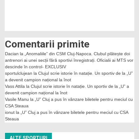
Comentarii primite
Dacian
la
„Anomaliile” din CSM Cluj-Napoca. Clubul plătește doi
antrenori ai unei secții fără sportivi înregistrați. Oficialii ai MTS vor
descinde în control- EXCLUSIV
sportulclujean
la
Clujul scrie istorie în natație. Un sportiv de la „U”
a devenit campion național la înot
Vass Attila
la
Clujul scrie istorie în natație. Un sportiv de la „U” a
devenit campion național la înot
Vasile Manu
la
„U” Cluj a pus în vânzare biletele pentru meciul cu
CSA Steaua
ionut
la
„U” Cluj a pus în vânzare biletele pentru meciul cu CSA
Steaua
ALTE SPORTURI