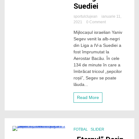
Suediei
sportulclujean
ianuarie 11,
on
2021
0 Comment
„U”
Mijlocașul israelian Yaniv
Cluj
Segev venit la alb-negri
îl
împrumută
din Liga a IV-a Suediei a
pe
fost împrumutat la
mijlocașul
Aerostar Bacău. În cele
venit
134 de minute în care a
din
îmbrăcat tricoul „șepcilor
Liga
roșii”, Segev se poate
a
IV-
lăuda...
a
Suediei
Read More
FOTBAL
SLIDER
3 Minutes