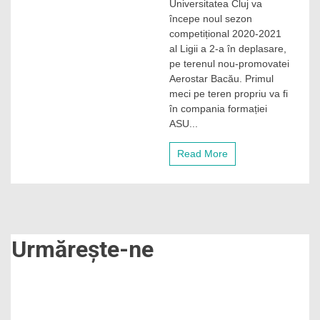
Universitatea Cluj va
tras
la
începe noul sezon
sorți
competițional 2020-2021
țintarul
al Ligii a 2-a în deplasare,
Ligii
pe terenul nou-promovatei
a
Aerostar Bacău. Primul
2-
meci pe teren propriu va fi
a.
„U”
în compania formației
Cluj
ASU...
debutează
în
Read More
deplasare
la
Bacău
în
noul
sezon
Urmărește-ne