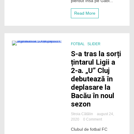
pierdut însă pe Gabi...
meci
în
Read More
care
l-
a
pierdut
pe
Tamaș
FOTBAL
SLIDER
3 Minutes
S-a tras la sorți
țintarul Ligii a
2-a. „U” Cluj
debutează în
deplasare la
Bacău în noul
sezon
Stroia Cătălin
august 24,
on
2020
0 Comment
S-
Clubul de fotbal FC
a