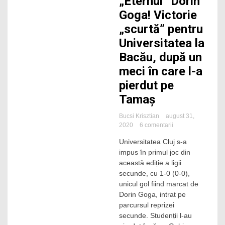
„Eternul” Dorin
Goga! Victorie
„scurtă” pentru
Universitatea la
Bacău, după un
meci în care l-a
pierdut pe
Tamaș
Bucsi Krisztian
august 31,
la
2020
6 comentarii
„Eternul”
Universitatea Cluj s-a
Dorin
impus în primul joc din
Goga!
Victorie
această ediție a ligii
„scurtă”
secunde, cu 1-0 (0-0),
pentru
unicul gol fiind marcat de
Universitatea
Dorin Goga, intrat pe
la
parcursul reprizei
Bacău,
secunde. Studenții l-au
după
un