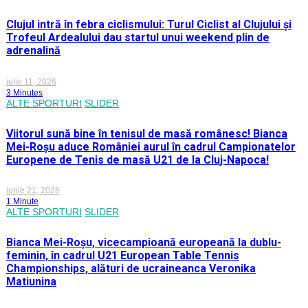
Clujul intră în febra ciclismului: Turul Ciclist al Clujului și
Trofeul Ardealului dau startul unui weekend plin de
adrenalină
iulie 11, 2026
3 Minutes
ALTE SPORTURI
SLIDER
Viitorul sună bine în tenisul de masă românesc! Bianca
Mei-Roșu aduce României aurul în cadrul Campionatelor
Europene de Tenis de masă U21 de la Cluj-Napoca!
iunie 21, 2026
1 Minute
ALTE SPORTURI
SLIDER
Bianca Mei-Roșu, vicecampioană europeană la dublu-
feminin, în cadrul U21 European Table Tennis
Championships, alături de ucraineanca Veronika
Matiunina