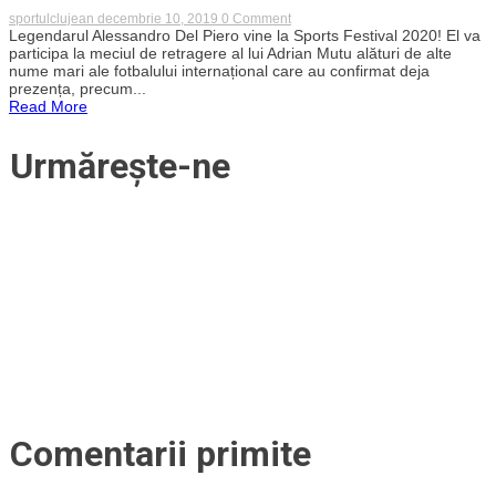
on
sportulclujean
decembrie 10, 2019
0 Comment
Legenda
Legendarul Alessandro Del Piero vine la Sports Festival 2020! El va
lui
participa la meciul de retragere al lui Adrian Mutu alături de alte
Juventus,
nume mari ale fotbalului internațional care au confirmat deja
Alessandro
prezența, precum...
Del
Read More
Piero,
vine
la
Urmărește-ne
Sports
Festival
2020
pentru
meciul
de
retragere
a
lui
Adrian
Mutu
Comentarii primite