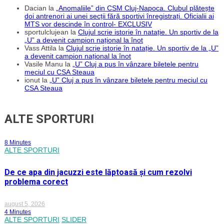
Dacian
la
„Anomaliile” din CSM Cluj-Napoca. Clubul plătește
doi antrenori ai unei secții fără sportivi înregistrați. Oficialii ai
MTS vor descinde în control- EXCLUSIV
sportulclujean
la
Clujul scrie istorie în natație. Un sportiv de la
„U” a devenit campion național la înot
Vass Attila
la
Clujul scrie istorie în natație. Un sportiv de la „U”
a devenit campion național la înot
Vasile Manu
la
„U” Cluj a pus în vânzare biletele pentru
meciul cu CSA Steaua
ionut
la
„U” Cluj a pus în vânzare biletele pentru meciul cu
CSA Steaua
ALTE SPORTURI
8 Minutes
ALTE SPORTURI
De ce apa din jacuzzi este lăptoasă și cum rezolvi
problema corect
august 5, 2026
4 Minutes
ALTE SPORTURI
SLIDER