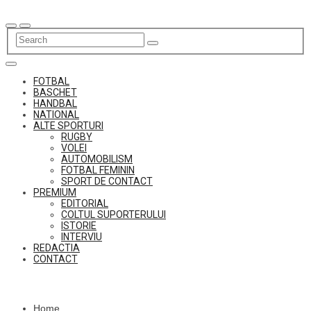
Skip
to
content
FOTBAL
BASCHET
HANDBAL
NATIONAL
ALTE SPORTURI
RUGBY
VOLEI
AUTOMOBILISM
FOTBAL FEMININ
SPORT DE CONTACT
PREMIUM
EDITORIAL
COLTUL SUPORTERULUI
ISTORIE
INTERVIU
REDACTIA
CONTACT
Home