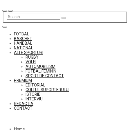
Skip
to
content
FOTBAL
BASCHET
HANDBAL
NATIONAL
ALTE SPORTURI
RUGBY
VOLEI
AUTOMOBILISM
FOTBAL FEMININ
SPORT DE CONTACT
PREMIUM
EDITORIAL
COLTUL SUPORTERULUI
ISTORIE
INTERVIU
REDACTIA
CONTACT
Home