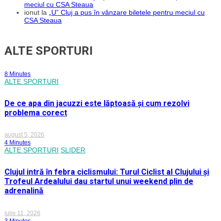
meciul cu CSA Steaua
ionut
la
„U” Cluj a pus în vânzare biletele pentru meciul cu
CSA Steaua
ALTE SPORTURI
8 Minutes
ALTE SPORTURI
De ce apa din jacuzzi este lăptoasă și cum rezolvi
problema corect
august 5, 2026
4 Minutes
ALTE SPORTURI
SLIDER
Clujul intră în febra ciclismului: Turul Ciclist al Clujului și
Trofeul Ardealului dau startul unui weekend plin de
adrenalină
iulie 11, 2026
3 Minutes