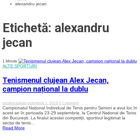
alexandru jecan
Etichetă: alexandru
jecan
1 Minute
ALTE SPORTURI
Tenismenul clujean Alex Jecan,
campion național la dublu
on
sportulclujean
octombrie 1, 2019
0 Comment
Tenismenul
Campionatul Național Individual de Tenis pentru Seniori a avut loc în
clujean
acest an în perioada 23-29 septembrie, la Centrul Național de Tenis
Alex
din București. La finalul acestei competiții, sportivul legitimat la
Jecan,
secția de tenis...
campion
Read More
național
la
dublu