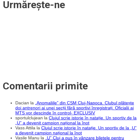
Urmărește-ne
Comentarii primite
Dacian
la
„Anomaliile” din CSM Cluj-Napoca. Clubul plătește
doi antrenori ai unei secții fără sportivi înregistrați. Oficialii ai
MTS vor descinde în control- EXCLUSIV
sportulclujean
la
Clujul scrie istorie în natație. Un sportiv de la
„U” a devenit campion național la înot
Vass Attila
la
Clujul scrie istorie în natație. Un sportiv de la „U”
a devenit campion național la înot
Vasile Manu
la
„U” Cluj a pus în vânzare biletele pentru