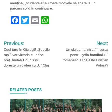
menține, „studentele” au toate motivele să spere la un
parcurs solid în continuare.
Facebook
Twitter
Email
WhatsApp
Navigare
Previous:
Next:
în
Duel tare în Giulești! „Șepcile
Un clujean a intrat în cursa
roșii” vor victoria cu orice
pentru șefia handbalului
articole
preț. Andrei Coubiș își
românesc. Cine este Cristian
dorește un trofeu cu „U” Cluj
Potoră?
RELATED POSTS