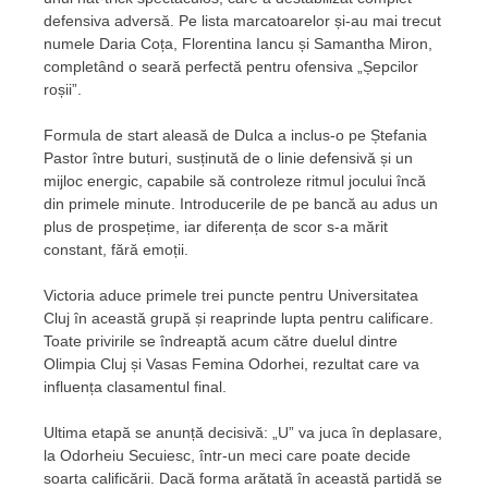
defensiva adversă. Pe lista marcatoarelor și-au mai trecut
numele Daria Coța, Florentina Iancu și Samantha Miron,
completând o seară perfectă pentru ofensiva „Șepcilor
roșii”.
Formula de start aleasă de Dulca a inclus-o pe Ștefania
Pastor între buturi, susținută de o linie defensivă și un
mijloc energic, capabile să controleze ritmul jocului încă
din primele minute. Introducerile de pe bancă au adus un
plus de prospețime, iar diferența de scor s-a mărit
constant, fără emoții.
Victoria aduce primele trei puncte pentru Universitatea
Cluj în această grupă și reaprinde lupta pentru calificare.
Toate privirile se îndreaptă acum către duelul dintre
Olimpia Cluj și Vasas Femina Odorhei, rezultat care va
influența clasamentul final.
Ultima etapă se anunță decisivă: „U” va juca în deplasare,
la Odorheiu Secuiesc, într-un meci care poate decide
soarta calificării. Dacă forma arătată în această partidă se