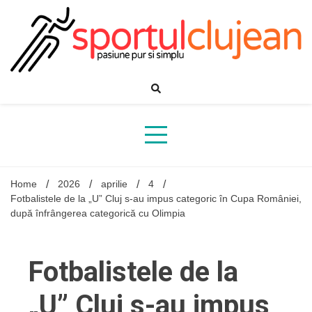
Skip
to
content
Home
2026
aprilie
4
Fotbalistele de la „U” Cluj s-au impus categoric în Cupa României,
după înfrângerea categorică cu Olimpia
Fotbalistele de la
„U” Cluj s-au impus