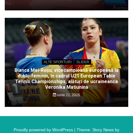
ALTE SPORTURI
SLIDER
Bianca Mei-Roșu, vicecampioană europeană la
dublu-feminin, în cadrul U21 European Table
Tennis Championships, alături de ucraineanca
Veronika Matiunina
iunie 21, 2026
Proudly powered by WordPress
|
Theme: Story News by