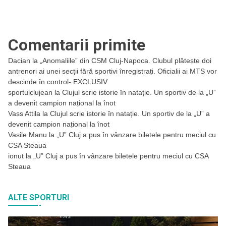
Comentarii primite
Dacian
la
„Anomaliile” din CSM Cluj-Napoca. Clubul plătește doi
antrenori ai unei secții fără sportivi înregistrați. Oficialii ai MTS vor
descinde în control- EXCLUSIV
sportulclujean
la
Clujul scrie istorie în natație. Un sportiv de la „U”
a devenit campion național la înot
Vass Attila
la
Clujul scrie istorie în natație. Un sportiv de la „U” a
devenit campion național la înot
Vasile Manu
la
„U” Cluj a pus în vânzare biletele pentru meciul cu
CSA Steaua
ionut
la
„U” Cluj a pus în vânzare biletele pentru meciul cu CSA
Steaua
ALTE SPORTURI