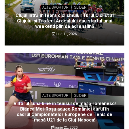
ALTE SPORTURI
SLIDER
Clujul intră în febra ciclismului: Turul Ciclist al
Clujului și Trofeul Ardealului dau startul unui
weekend plin de adrenalină
iulie 11, 2026
ALTE SPORTURI
SLIDER
Viitorul sună bine în tenisul de masă românesc!
Bianca Mei-Roșu aduce României aurul în
cadrul Campionatelor Europene de Tenis de
masă U21 de la Cluj-Napoca!
iunie 21, 2026