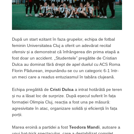
După un start ezitant în faza grupelor, echipa de fotbal
feminin Universitatea Cluj a oferit un adevărat recital
ofensiv și a demonstrat că înfrângerea din prima etapă a
fost doar un accident. „Studentele” pregătite de Cristian
Dulca au dominat fără drept de apel duelul cu ACS Roma
Florin Pădurean, impunându-se cu un categoric 6-1 într-
un meci care a readus entuziasmul în tabăra clujeană.
Echipa pregătită de
Cristi Dulca
a intrat hotărâtă pe teren
și nu a lăsat loc de surprize. După eșecul suferit în fața
formației Olimpia Cluj, reacția a fost una pe măsură:
agresivitate în atac, organizare solidă și eficiență în fața
porții.
Marea eroină a partidei a fost
Teodora Mandi
, autoare a
unui hat-trick spectaculos, care a destabilizat complet