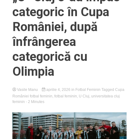
categoric în Cupa
României, după
înfrângerea
categorică cu
Olimpia
Vasile Manu
aprilie 4, 2026
in
Fotbal Feminin
Tagged
Cupa
României fotbal feminin
,
fotbal feminin
,
U Cluj
,
universitatea cluj
feminin
- 2 Minutes