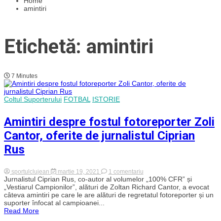
Home
amintiri
Etichetă: amintiri
7 Minutes
Coltul Suporterului
FOTBAL
ISTORIE
Amintiri despre fostul fotoreporter Zoli
Cantor, oferite de jurnalistul Ciprian
Rus
la
sportulclujean
martie 19, 2021
1 comentariu
Amintiri
Jurnalistul Ciprian Rus, co-autor al volumelor „100% CFR” și
despre
„Vestiarul Campionilor”, alături de Zoltan Richard Cantor, a evocat
fostul
câteva amintiri pe care le are alături de regretatul fotoreporter și un
fotoreporter
suporter înfocat al campioanei...
Zoli
Read More
Cantor,
oferite