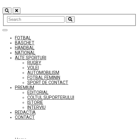
Skip
to
content
FOTBAL
BASCHET
HANDBAL
NATIONAL
ALTE SPORTURI
RUGBY
VOLEI
AUTOMOBILISM
FOTBAL FEMININ
SPORT DE CONTACT
PREMIUM
EDITORIAL
COLTUL SUPORTERULUI
ISTORIE
INTERVIU
REDACTIA
CONTACT