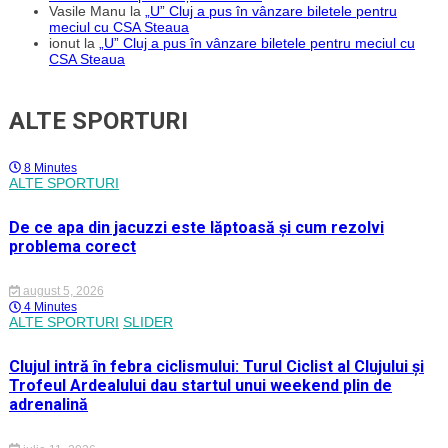
Vasile Manu
la
„U” Cluj a pus în vânzare biletele pentru
meciul cu CSA Steaua
ionut
la
„U” Cluj a pus în vânzare biletele pentru meciul cu
CSA Steaua
ALTE SPORTURI
8 Minutes
ALTE SPORTURI
De ce apa din jacuzzi este lăptoasă și cum rezolvi
problema corect
august 5, 2026
4 Minutes
ALTE SPORTURI
SLIDER
Clujul intră în febra ciclismului: Turul Ciclist al Clujului și
Trofeul Ardealului dau startul unui weekend plin de
adrenalină