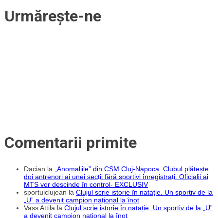
de
Urmărește-ne
jurnalistul
Ciprian
Rus
Comentarii primite
Dacian
la
„Anomaliile” din CSM Cluj-Napoca. Clubul plătește
doi antrenori ai unei secții fără sportivi înregistrați. Oficialii ai
MTS vor descinde în control- EXCLUSIV
sportulclujean
la
Clujul scrie istorie în natație. Un sportiv de la
„U” a devenit campion național la înot
Vass Attila
la
Clujul scrie istorie în natație. Un sportiv de la „U”
a devenit campion național la înot