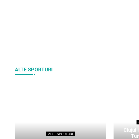
ALTE SPORTURI
Clujul 
ALTE SPORTURI
Tur