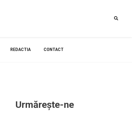
REDACTIA
CONTACT
Urmărește-ne