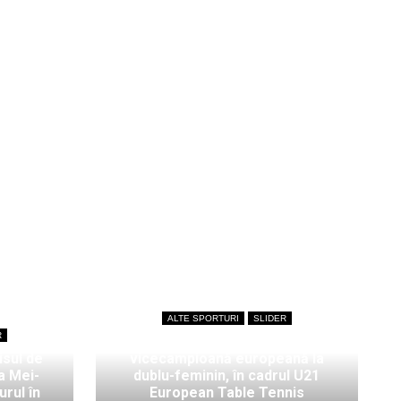
ALTE SPORTURI
SLIDER
R
Bianca Mei-Roșu,
isul de
vicecampioană europeană la
a Mei-
dublu-feminin, în cadrul U21
rul în
European Table Tennis