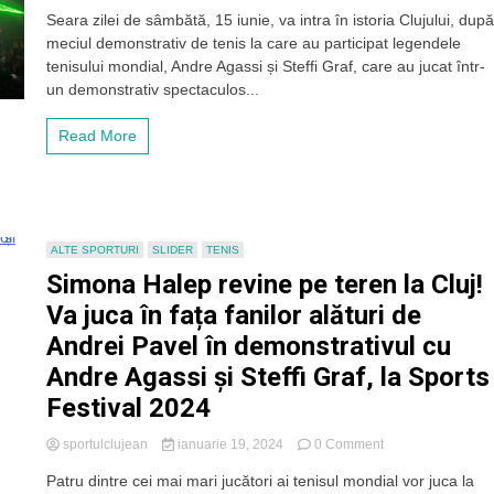
Peste
Seara zilei de sâmbătă, 15 iunie, va intra în istoria Clujului, dup
8500
meciul demonstrativ de tenis la care au participat legendele
de
oameni
tenisului mondial, Andre Agassi și Steffi Graf, care au jucat într-
s-
un demonstrativ spectaculos...
au
bucurat
Read More
de
un
meci
demonstrativ
de
neuitat
ALTE SPORTURI
SLIDER
TENIS
alături
Simona Halep revine pe teren la Cluj!
de
legendele
Va juca în fața fanilor alături de
tenisului
Andrei Pavel în demonstrativul cu
mondial,
la
Andre Agassi și Steffi Graf, la Sports
Sports
Festival
Festival 2024
on
sportulclujean
ianuarie 19, 2024
0 Comment
Simona
Patru dintre cei mai mari jucători ai tenisul mondial vor juca la
Halep