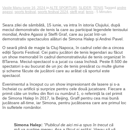
Vasile Manu
iunie 16, 2024
in
ALTE SPORTURI
,
SLIDER
,
TENIS
Tagged
andre
agassi
,
sports festival
,
sports festival 2024
,
steffi graf
,
tenis
- 5 Minutes
Seara zilei de sâmbătă, 15 iunie, va intra în istoria Clujului, după
meciul demonstrativ de tenis la care au participat legendele tenisului
mondial, Andre Agassi și Steffi Graf, care au jucat într-un
demonstrativ spectaculos alături de Simona Halep și Andrei Pavel.
O seară
plină de magie la Cluj-Napoca, în cadrul celei de-a cincea
ediții Sports Festival. Cei patru jucători de tenis legendari au făcut
un show memorabil în cadrul demonstrativului de tenis organizat în
BTarena. Meciul-spectacol s-a jucat cu casa închisă. Peste 8.500 de
spectatori s-au bucurat de un joc de tenis presărat cu multe glume
și scheme făcute de jucătorii care au arătat că sportul este
spectacol.
Evenimentul a început cu un show impresionant de lasere și s-a
încheiat cu artificii și surprize pentru cele două jucatoare. Fiecare a
primit câte un trofeu din flori cu numărul 1, o referință la cel primit
de Simona Halep în 2017, la Beijing, Graff pentru cea mai bună
jucătoare all-time, iar Simona, pentru jucătoarea care are primul loc
în sufletele românilor.
Simona Halep:
”Publicul de aici mi-a spus în trecut că
mă va susține mereu. Așa a făcut și astăzi. Vreau să vă