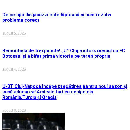
De ce apa din jacuzzi este lăptoasă și cum rezolvi
problema corect
august 5, 2026
Remontada de trei puncte! „U” Cluj a întors meciul cu FC
Botoșani și a bifat prima victorie pe teren propriu
august 4, 2026
U-BT Cluj-Napoca începe pregătirea pentru noul sezon și
sună adunarea! Amicale tari cu echipe din
România,Turcia și Grecia
august 3, 2026