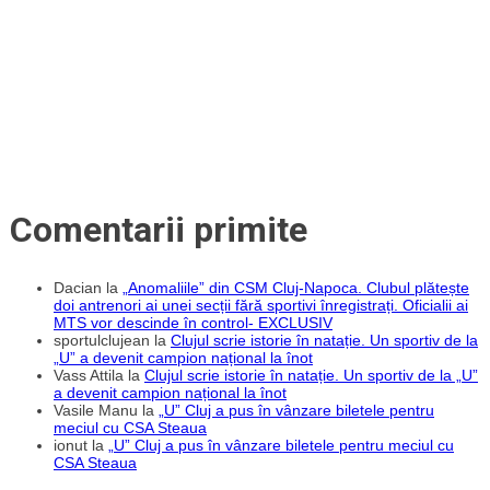
Comentarii primite
Dacian
la
„Anomaliile” din CSM Cluj-Napoca. Clubul plătește
doi antrenori ai unei secții fără sportivi înregistrați. Oficialii ai
MTS vor descinde în control- EXCLUSIV
sportulclujean
la
Clujul scrie istorie în natație. Un sportiv de la
„U” a devenit campion național la înot
Vass Attila
la
Clujul scrie istorie în natație. Un sportiv de la „U”
a devenit campion național la înot
Vasile Manu
la
„U” Cluj a pus în vânzare biletele pentru
meciul cu CSA Steaua
ionut
la
„U” Cluj a pus în vânzare biletele pentru meciul cu
CSA Steaua