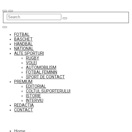
Skip
to
content
FOTBAL
BASCHET
HANDBAL
NATIONAL
ALTE SPORTURI
RUGBY
VOLEI
AUTOMOBILISM
FOTBAL FEMININ
SPORT DE CONTACT
PREMIUM
EDITORIAL
COLTUL SUPORTERULUI
ISTORIE
INTERVIU
REDACTIA
CONTACT
Home