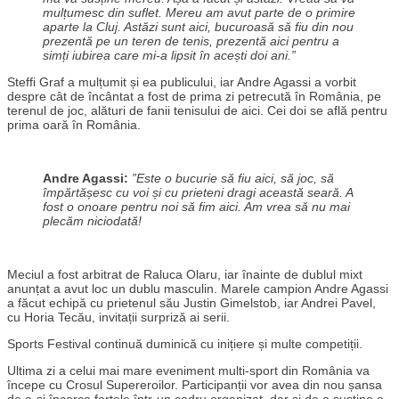
mulțumesc din suflet. Mereu am avut parte de o primire
aparte la Cluj. Astăzi sunt aici, bucuroasă să fiu din nou
prezentă pe un teren de tenis, prezentă aici pentru a
simți iubirea care mi-a lipsit în acești doi ani.”
Steffi Graf a mulțumit și ea publicului, iar Andre Agassi a vorbit
despre cât de încântat a fost de prima zi petrecută în România, pe
terenul de joc, alături de fanii tenisului de aici. Cei doi se află pentru
prima oară în România.
Andre Agassi:
”Este o bucurie să fiu aici, să joc, să
împărtășesc cu voi și cu prieteni dragi această seară. A
fost o onoare pentru noi să fim aici. Am vrea să nu mai
plecăm niciodată!
Meciul a fost arbitrat de Raluca Olaru, iar înainte de dublul mixt
anunțat a avut loc un dublu masculin. Marele campion Andre Agassi
a făcut echipă cu prietenul său Justin Gimelstob, iar Andrei Pavel,
cu Horia Tecău, invitații surpriză ai serii.
Sports Festival continuă duminică cu inițiere și multe competiții.
Ultima zi a celui mai mare eveniment multi-sport din România va
începe cu Crosul Supereroilor. Participanții vor avea din nou șansa
de a-și încerca forțele într-un cadru organizat, dar și de a susține o