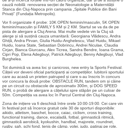
cauză nobilă: renovarea secției de Neonatologie a Maternității
Stanca din Cluj-Napoca prin campania „Spitale Publice din Bani
Privați” (Fundația Metropolis).
Vor fi organizate 4 probe: 10K OPEN feminin/masculin, 5K OPEN
feminin/masculin și FAMILY 5 KM și 2 KM. Startul se va da de pe
pista de alergare a Cluj Arena. Mai multe vedete vin la Cluj să
alerge și să susțină cauza umanitară: Georgiana Vlădescu, Andra
Ghiță, Andra Pirvan, Giulia Huidu-Anghelescu, Vlad Huidu, Mikael
Huidu, Ioana State, Sebastian Dobrincu, Andrei Niculae, Claudia
Cirjan, Bianca Giurcanu, Alex Ticrea, Sandra Bendre, Ioana Grama,
Cipri Pop, Elena Adegbuyi, Patrick Adegbuyi, Benny Adegbuyi, Vlad
Burghelea.
Tot duminică va avea loc și canicross, new entry la Sports Festival.
Cățeii vor deveni oficial participanți ai competițiilor. Iubitorii sportului
care au acasă un prieten patruped și care s-au înscris în concurs
vor concura la două probe: OBSTACLE RUN, tandem om și câine
pe un circuit cu obstacole de aproximativ 300m, și DOG SPEED
RUN, o probă de alergare a cățelului spre stăpân pe un culoar de
50m. Competiția va avea loc în Parcul Central din Cluj-Napoca.
Zona de inițiere va fi deschisă între orele 10:00-19:00. Cei care vin
în festival pot să încerce gratuit cele 30 de sporturi disponibile:
aikido, atletism, baschet, bocce, caiac, ciclism, cross training,
functional training, dance, escaladă, fotbal, gimnastică ritmică,
gimnastică aerobică, kyokushin, handbal, majorete, roundnet,
rugby, șah, schi fond, tenis de câmp, volei, judo, patinaj pe role,