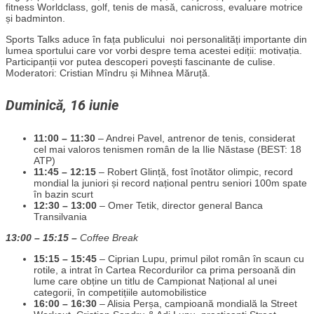
fitness Worldclass, golf, tenis de masă, canicross, evaluare motrice
și badminton.
Sports Talks aduce în fața publicului noi personalități importante din
lumea sportului care vor vorbi despre tema acestei ediții: motivația.
Participanții vor putea descoperi povești fascinante de culise.
Moderatori: Cristian Mîndru și Mihnea Măruță.
Duminică, 16 iunie
11:00 – 11:30
– Andrei Pavel, antrenor de tenis, considerat
cel mai valoros tenismen român de la Ilie Năstase (BEST: 18
ATP)
11:45 – 12:15
– Robert Glință, fost înotător olimpic, record
mondial la juniori și record național pentru seniori 100m spate
în bazin scurt
12:30 – 13:00
– Omer Tetik, director general Banca
Transilvania
13:00 – 15:15 –
Coffee Break
15:15 – 15:45
– Ciprian Lupu, primul pilot român în scaun cu
rotile, a intrat în Cartea Recordurilor ca prima persoană din
lume care obține un titlu de Campionat Național al unei
categorii, în competițiile automobilistice
16:00 – 16:30
– Alisia Perșa, campioană mondială la Street