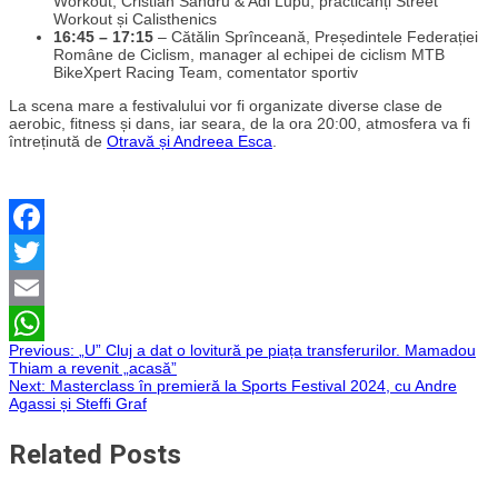
Workout, Cristian Sandru & Adi Lupu, practicanți Street
Workout și Calisthenics
16:45 – 17:15
– Cătălin Sprînceană, Președintele Federației
Române de Ciclism, manager al echipei de ciclism MTB
BikeXpert Racing Team, comentator sportiv
La scena mare a festivalului vor fi organizate diverse clase de
aerobic, fitness și dans, iar seara, de la ora 20:00, atmosfera va fi
întreținută de
Otravă și Andreea Esca
.
Facebook
Twitter
Email
Navigare
Previous:
„U” Cluj a dat o lovitură pe piața transferurilor. Mamadou
WhatsApp
Thiam a revenit „acasă”
Next:
Masterclass în premieră la Sports Festival 2024, cu Andre
în
Agassi și Steffi Graf
articole
Related Posts