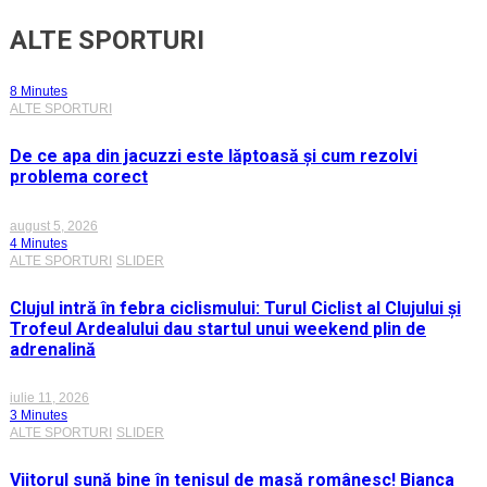
ALTE SPORTURI
8 Minutes
ALTE SPORTURI
De ce apa din jacuzzi este lăptoasă și cum rezolvi
problema corect
august 5, 2026
4 Minutes
ALTE SPORTURI
SLIDER
Clujul intră în febra ciclismului: Turul Ciclist al Clujului și
Trofeul Ardealului dau startul unui weekend plin de
adrenalină
iulie 11, 2026
3 Minutes
ALTE SPORTURI
SLIDER
Viitorul sună bine în tenisul de masă românesc! Bianca