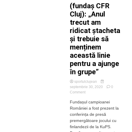
(fundaș CFR
Cluj): „Anul
trecut am
ridicat ștacheta
și trebuie să
menținem
această linie
pentru a ajunge
în grupe”
sportulclujean
septembrie 30, 2020
0
on
Comment
Andrei
Fundașul campioanei
Burcă
României a fost prezent la
(fundaș
CFR
conferința de presă
Cluj):
premergătoare jocului cu
„Anul
finlandezii de la KuPS.
trecut