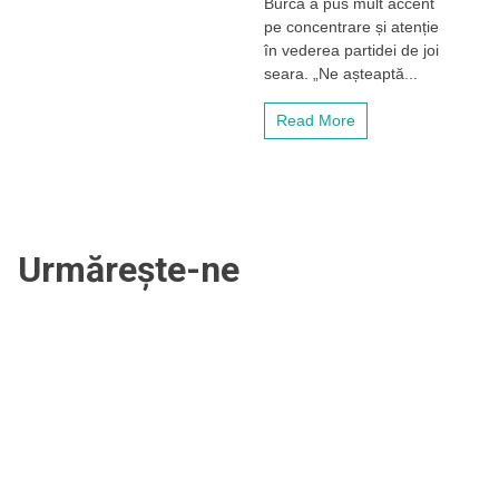
Burcă a pus mult accent
am
pe concentrare și atenție
ridicat
în vederea partidei de joi
ștacheta
și
seara. „Ne așteaptă...
trebuie
să
Read More
menținem
această
linie
pentru
a
ajunge
în
Urmărește-ne
grupe”