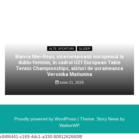
ALTE SPORTURI
SLIDER
Bianca Mei-Roșu, vicecampioană europeană la
dublu-feminin, în cadrul U21 European Table
Tennis Championships, alături de ucraineanca
Veronika Matiunina
iunie 21, 2026
Proudly powered by WordPress
|
Theme: Story News by
WalkerWP
.
c84f6441-c169-4dc1-a330-8081262660f8