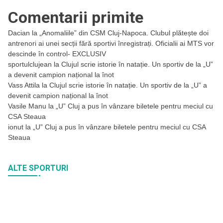
Comentarii primite
Dacian
la
„Anomaliile” din CSM Cluj-Napoca. Clubul plătește doi
antrenori ai unei secții fără sportivi înregistrați. Oficialii ai MTS vor
descinde în control- EXCLUSIV
sportulclujean
la
Clujul scrie istorie în natație. Un sportiv de la „U”
a devenit campion național la înot
Vass Attila
la
Clujul scrie istorie în natație. Un sportiv de la „U” a
devenit campion național la înot
Vasile Manu
la
„U” Cluj a pus în vânzare biletele pentru meciul cu
CSA Steaua
ionut
la
„U” Cluj a pus în vânzare biletele pentru meciul cu CSA
Steaua
ALTE SPORTURI