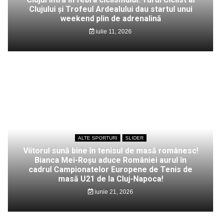
Clujului și Trofeul Ardealului dau startul unui
weekend plin de adrenalină
iulie 11, 2026
ALTE SPORTURI
SLIDER
Viitorul sună bine în tenisul de masă românesc!
Bianca Mei-Roșu aduce României aurul în
cadrul Campionatelor Europene de Tenis de
masă U21 de la Cluj-Napoca!
iunie 21, 2026