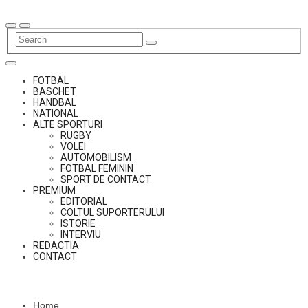
Skip
to
content
FOTBAL
BASCHET
HANDBAL
NATIONAL
ALTE SPORTURI
RUGBY
VOLEI
AUTOMOBILISM
FOTBAL FEMININ
SPORT DE CONTACT
PREMIUM
EDITORIAL
COLTUL SUPORTERULUI
ISTORIE
INTERVIU
REDACTIA
CONTACT
Home