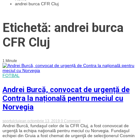
andrei burca CFR Cluj
Etichetă: andrei burca
CFR Cluj
1 Minute
FOTBAL
Andrei Burcă, convocat de urgență de
Contra la națională pentru meciul cu
Norvegia
on
sportulclujean
octombrie 13, 2019
0 Comment
Andrei
Andrei Burcă, fundaşul celor de la CFR Cluj, a fost conovocat de
Burcă,
urgenţă la echipa naţională pentru meciul cu Norvegia. Fundaşul
convocat
echipei din Gruia a fost chemat de urgenţă de selecţionerul Cosmin
de