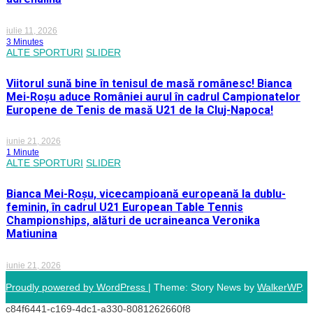
iulie 11, 2026
3 Minutes
ALTE SPORTURI
SLIDER
Viitorul sună bine în tenisul de masă românesc! Bianca
Mei-Roșu aduce României aurul în cadrul Campionatelor
Europene de Tenis de masă U21 de la Cluj-Napoca!
iunie 21, 2026
1 Minute
ALTE SPORTURI
SLIDER
Bianca Mei-Roșu, vicecampioană europeană la dublu-
feminin, în cadrul U21 European Table Tennis
Championships, alături de ucraineanca Veronika
Matiunina
iunie 21, 2026
Proudly powered by WordPress
|
Theme: Story News by
WalkerWP
.
c84f6441-c169-4dc1-a330-8081262660f8