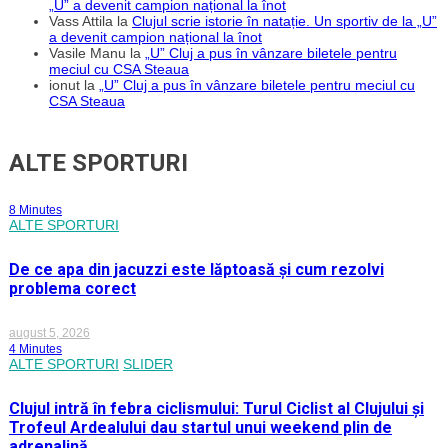
„U” a devenit campion național la înot
Vass Attila
la
Clujul scrie istorie în natație. Un sportiv de la „U”
a devenit campion național la înot
Vasile Manu
la
„U” Cluj a pus în vânzare biletele pentru
meciul cu CSA Steaua
ionut
la
„U” Cluj a pus în vânzare biletele pentru meciul cu
CSA Steaua
ALTE SPORTURI
8 Minutes
ALTE SPORTURI
De ce apa din jacuzzi este lăptoasă și cum rezolvi
problema corect
august 5, 2026
4 Minutes
ALTE SPORTURI
SLIDER
Clujul intră în febra ciclismului: Turul Ciclist al Clujului și
Trofeul Ardealului dau startul unui weekend plin de
adrenalină