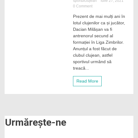
sportulclujean
iulie 27, 2021
on
0 Comment
Un
Prezent de mai mulți ani în
handbalist
lotul clujenilor ca și jucător,
de
la
Dacian Milășan va fi
„U”
antrenorul secund al
Cluj
formației în Liga Zimbrilor.
trece
Anunțul a fost făcut de
în
clubul clujean, astfel
staff-
sportivul urmând să
ul
echipei
treacă...
Read More
Urmărește-ne