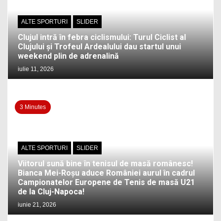
ALTE SPORTURI
SLIDER
Clujul intră în febra ciclismului: Turul Ciclist al
Clujului și Trofeul Ardealului dau startul unui
weekend plin de adrenalină
iulie 11, 2026
3 Minutes
ALTE SPORTURI
SLIDER
Viitorul sună bine în tenisul de masă românesc!
Bianca Mei-Roșu aduce României aurul în cadrul
Campionatelor Europene de Tenis de masă U21
de la Cluj-Napoca!
iunie 21, 2026