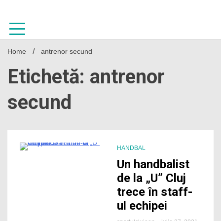
Skip
to
content
Home
antrenor secund
Etichetă: antrenor
secund
HANDBAL
1 Minute
Un handbalist
de la „U” Cluj
trece în staff-
ul echipei