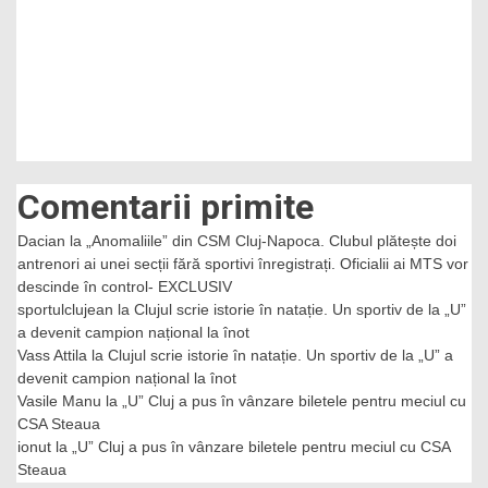
Comentarii primite
Dacian
la
„Anomaliile” din CSM Cluj-Napoca. Clubul plătește doi
antrenori ai unei secții fără sportivi înregistrați. Oficialii ai MTS vor
descinde în control- EXCLUSIV
sportulclujean
la
Clujul scrie istorie în natație. Un sportiv de la „U”
a devenit campion național la înot
Vass Attila
la
Clujul scrie istorie în natație. Un sportiv de la „U” a
devenit campion național la înot
Vasile Manu
la
„U” Cluj a pus în vânzare biletele pentru meciul cu
CSA Steaua
ionut
la
„U” Cluj a pus în vânzare biletele pentru meciul cu CSA
Steaua