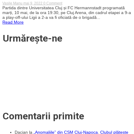
on
Vasile Manu
mai 9, 2022
0 Comment
Un
Partida dintre Universitatea Cluj și FC Hermannstadt programată
arbitru
marți, 10 mai, de la ora 19:30, pe Cluj Arena, din cadrul etapei a 9-a
din
a play-off-ului Ligii a 2-a va fi oficiată de o brigadă...
București
Read More
va
conduce
meciul
Urmărește-ne
promovării
pentru
„U”
Cluj
Comentarii primite
Dacian
la
„Anomaliile” din CSM Cluj-Napoca. Clubul plătește