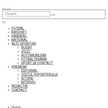
Skip
to
content
FOTBAL
BASCHET
HANDBAL
NATIONAL
ALTE SPORTURI
RUGBY
VOLEI
AUTOMOBILISM
FOTBAL FEMININ
SPORT DE CONTACT
PREMIUM
EDITORIAL
COLTUL SUPORTERULUI
ISTORIE
INTERVIU
REDACTIA
CONTACT
Home