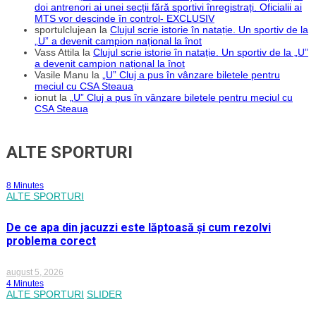
doi antrenori ai unei secții fără sportivi înregistrați. Oficialii ai
MTS vor descinde în control- EXCLUSIV
sportulclujean
la
Clujul scrie istorie în natație. Un sportiv de la
„U” a devenit campion național la înot
Vass Attila
la
Clujul scrie istorie în natație. Un sportiv de la „U”
a devenit campion național la înot
Vasile Manu
la
„U” Cluj a pus în vânzare biletele pentru
meciul cu CSA Steaua
ionut
la
„U” Cluj a pus în vânzare biletele pentru meciul cu
CSA Steaua
ALTE SPORTURI
8 Minutes
ALTE SPORTURI
De ce apa din jacuzzi este lăptoasă și cum rezolvi
problema corect
august 5, 2026
4 Minutes
ALTE SPORTURI
SLIDER