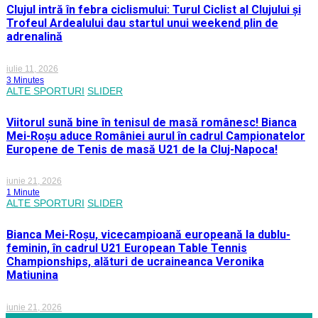
Clujul intră în febra ciclismului: Turul Ciclist al Clujului și
Trofeul Ardealului dau startul unui weekend plin de
adrenalină
iulie 11, 2026
3 Minutes
ALTE SPORTURI
SLIDER
Viitorul sună bine în tenisul de masă românesc! Bianca
Mei-Roșu aduce României aurul în cadrul Campionatelor
Europene de Tenis de masă U21 de la Cluj-Napoca!
iunie 21, 2026
1 Minute
ALTE SPORTURI
SLIDER
Bianca Mei-Roșu, vicecampioană europeană la dublu-
feminin, în cadrul U21 European Table Tennis
Championships, alături de ucraineanca Veronika
Matiunina
iunie 21, 2026