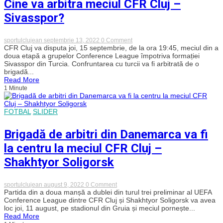
Cine va arbitra meciul CFR Cluj –
Craiova
1948
Sivasspor?
de
luni
seara?
on
sportulclujean
septembrie 13, 2022
0 Comment
Cine
CFR Cluj va disputa joi, 15 septembrie, de la ora 19:45, meciul din a
va
doua etapă a grupelor Conference League împotriva formației
arbitra
Sivasspor din Turcia. Confruntarea cu turcii va fi arbitrată de o
meciul
brigadă...
CFR
Read More
Cluj
1 Minute
–
Sivasspor?
FOTBAL
SLIDER
Brigadă de arbitri din Danemarca va fi
la centru la meciul CFR Cluj –
Shakhtyor Soligorsk
on
sportulclujean
august 9, 2022
0 Comment
Brigadă
Partida din a doua manșă a dublei din turul trei preliminar al UEFA
de
Conference League dintre CFR Cluj și Shakhtyor Soligorsk va avea
arbitri
loc joi, 11 august, pe stadionul din Gruia și meciul pornește...
din
Read More
Danemarca