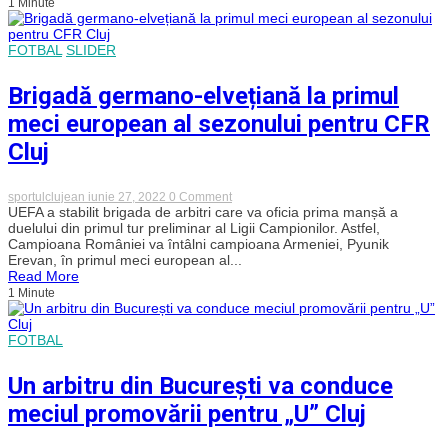
1 Minute
va
fi
la
centru
FOTBAL
SLIDER
la
meciul
Brigadă germano-elvețiană la primul
CFR
Cluj
meci european al sezonului pentru CFR
–
Shakhtyor
Cluj
Soligorsk
on
sportulclujean
iunie 27, 2022
0 Comment
Brigadă
UEFA a stabilit brigada de arbitri care va oficia prima manșă a
germano-
duelului din primul tur preliminar al Ligii Campionilor. Astfel,
elvețiană
Campioana României va întâlni campioana Armeniei, Pyunik
la
Erevan, în primul meci european al...
primul
Read More
meci
1 Minute
european
al
sezonului
pentru
FOTBAL
CFR
Cluj
Un arbitru din București va conduce
meciul promovării pentru „U” Cluj