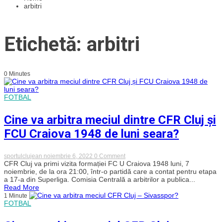
arbitri
Etichetă: arbitri
0 Minutes
FOTBAL
Cine va arbitra meciul dintre CFR Cluj și
FCU Craiova 1948 de luni seara?
on
sportulclujean
noiembrie 6, 2022
0 Comment
Cine
CFR Cluj va primi vizita formației FC U Craiova 1948 luni, 7
va
noiembrie, de la ora 21:00, într-o partidă care a contat pentru etapa
arbitra
a 17-a din Superliga. Comisia Centrală a arbitrilor a publica...
meciul
Read More
dintre
1 Minute
CFR
FOTBAL
Cluj
și
FCU