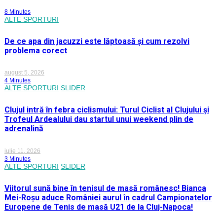
8 Minutes
ALTE SPORTURI
De ce apa din jacuzzi este lăptoasă și cum rezolvi
problema corect
august 5, 2026
4 Minutes
ALTE SPORTURI
SLIDER
Clujul intră în febra ciclismului: Turul Ciclist al Clujului și
Trofeul Ardealului dau startul unui weekend plin de
adrenalină
iulie 11, 2026
3 Minutes
ALTE SPORTURI
SLIDER
Viitorul sună bine în tenisul de masă românesc! Bianca
Mei-Roșu aduce României aurul în cadrul Campionatelor
Europene de Tenis de masă U21 de la Cluj-Napoca!