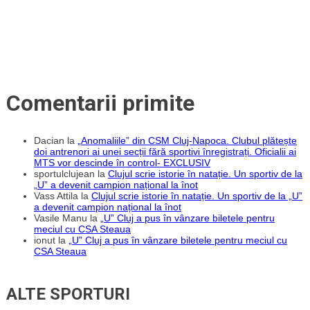
Comentarii primite
Dacian
la
„Anomaliile” din CSM Cluj-Napoca. Clubul plătește
doi antrenori ai unei secții fără sportivi înregistrați. Oficialii ai
MTS vor descinde în control- EXCLUSIV
sportulclujean
la
Clujul scrie istorie în natație. Un sportiv de la
„U” a devenit campion național la înot
Vass Attila
la
Clujul scrie istorie în natație. Un sportiv de la „U”
a devenit campion național la înot
Vasile Manu
la
„U” Cluj a pus în vânzare biletele pentru
meciul cu CSA Steaua
ionut
la
„U” Cluj a pus în vânzare biletele pentru meciul cu
CSA Steaua
ALTE SPORTURI