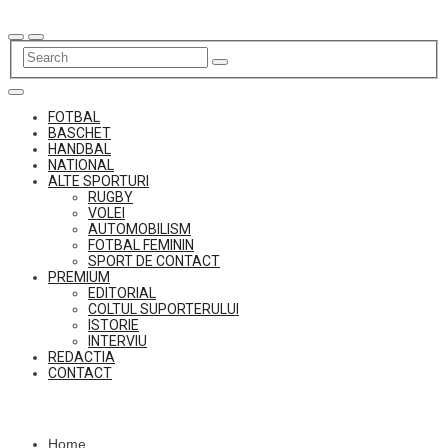
Skip
to
content
FOTBAL
BASCHET
HANDBAL
NATIONAL
ALTE SPORTURI
RUGBY
VOLEI
AUTOMOBILISM
FOTBAL FEMININ
SPORT DE CONTACT
PREMIUM
EDITORIAL
COLTUL SUPORTERULUI
ISTORIE
INTERVIU
REDACTIA
CONTACT
Home