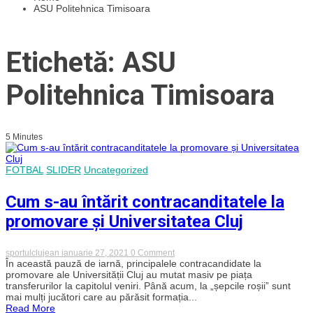
ASU Politehnica Timisoara
Etichetă: ASU
Politehnica Timisoara
5 Minutes
FOTBAL
SLIDER
Uncategorized
Cum s-au întărit contracanditatele la
promovare și Universitatea Cluj
on
sportulclujean
ianuarie 27, 2021
0 Comment
Cum
În această pauză de iarnă, principalele contracandidate la
s-
promovare ale Universității Cluj au mutat masiv pe piața
au
transferurilor la capitolul veniri. Până acum, la „șepcile roșii” sunt
întărit
mai mulți jucători care au părăsit formația...
contracanditatele
Read More
la