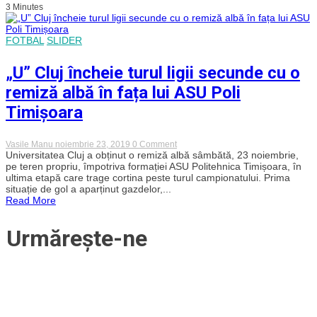
3 Minutes
promovare
și
Universitatea
Cluj
FOTBAL
SLIDER
„U” Cluj încheie turul ligii secunde cu o
remiză albă în fața lui ASU Poli
Timișoara
on
Vasile Manu
noiembrie 23, 2019
0 Comment
„U”
Universitatea Cluj a obținut o remiză albă sâmbătă, 23 noiembrie,
Cluj
pe teren propriu, împotriva formației ASU Politehnica Timișoara, în
încheie
ultima etapă care trage cortina peste turul campionatului. Prima
turul
situație de gol a aparținut gazdelor,...
ligii
Read More
secunde
cu
o
Urmărește-ne
remiză
albă
în
fața
lui
ASU
Poli
Timișoara