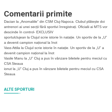
Comentarii primite
Dacian
la
„Anomaliile” din CSM Cluj-Napoca. Clubul plătește doi
antrenori ai unei secții fără sportivi înregistrați. Oficialii ai MTS vor
descinde în control- EXCLUSIV
sportulclujean
la
Clujul scrie istorie în natație. Un sportiv de la „U”
a devenit campion național la înot
Vass Attila
la
Clujul scrie istorie în natație. Un sportiv de la „U” a
devenit campion național la înot
Vasile Manu
la
„U” Cluj a pus în vânzare biletele pentru meciul cu
CSA Steaua
ionut
la
„U” Cluj a pus în vânzare biletele pentru meciul cu CSA
Steaua
ALTE SPORTURI