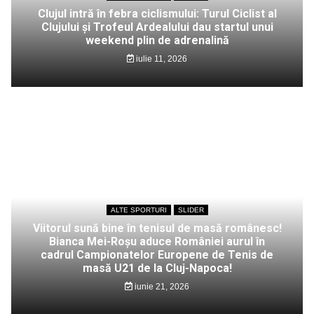
Clujul intră în febra ciclismului: Turul Ciclist al
Clujului și Trofeul Ardealului dau startul unui
weekend plin de adrenalină
iulie 11, 2026
ALTE SPORTURI
SLIDER
Viitorul sună bine în tenisul de masă românesc!
Bianca Mei-Roșu aduce României aurul în
cadrul Campionatelor Europene de Tenis de
masă U21 de la Cluj-Napoca!
iunie 21, 2026