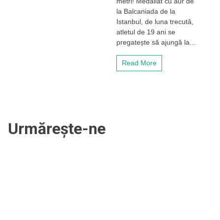
metri! Medaliat cu aur de
trecut
la Balcaniada de la
la
Istanbul, de luna trecută,
Balcaniada
atletul de 19 ani se
de
pregatește să ajungă la...
la
Istanbul,
atletul
Read More
de
19
ani,
Gabriel
Voicu,
se
Urmărește-ne
pregătește
pentru
Olimpiada
din
2024