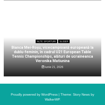
ALTE SPORTURI
SLIDER
Bianca Mei-Roșu, vicecampioană europeană la
dublu-feminin, în cadrul U21 European Table
Tennis Championships, alături de ucraineanca
Veronika Matiunina
iunie 21, 2026
Proudly powered by WordPress
|
Theme: Story News by
WalkerWP
.