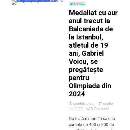
NATIONAL
Medaliat cu aur
anul trecut la
Balcaniada de
la Istanbul,
atletul de 19
ani, Gabriel
Voicu, se
pregătește
pentru
Olimpiada din
2024
sportulclujean
martie
on
14, 2020
0 Comment
Medaliat
Nu îi stă nimeni în cale la
cu
cursele de 400 și 800 de
aur
anul