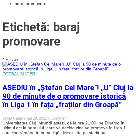
baraj promovare
Etichetă: baraj
promovare
4 Minutes
FOTBAL
SLIDER
ASEDIU în „Ștefan Cel Mare”! „U” Cluj la
90 de minute de o promovare istorică
în Liga 1 în fața „fraților din Groapă”
on
Stroia Cătălin
mai 29, 2022
0 Comment
ASEDIU
Universitatea Cluj înfruntă astăzi, de la ora 21:00, pe Dinamo în
în
ultimul act la barajului, care va decide cine va promova în Liga 1
„Ștefan
sau cine rămâne în prima ligă.. Meciul de pe stadionul...
Cel