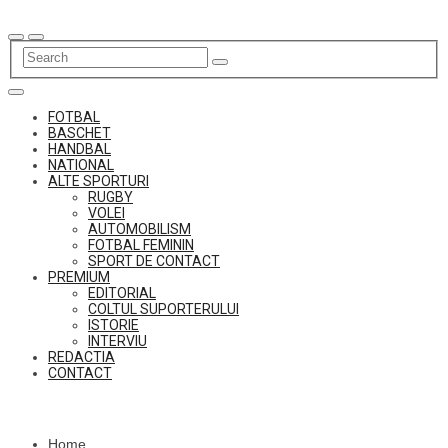
Skip
to
content
FOTBAL
BASCHET
HANDBAL
NATIONAL
ALTE SPORTURI
RUGBY
VOLEI
AUTOMOBILISM
FOTBAL FEMININ
SPORT DE CONTACT
PREMIUM
EDITORIAL
COLTUL SUPORTERULUI
ISTORIE
INTERVIU
REDACTIA
CONTACT
Home