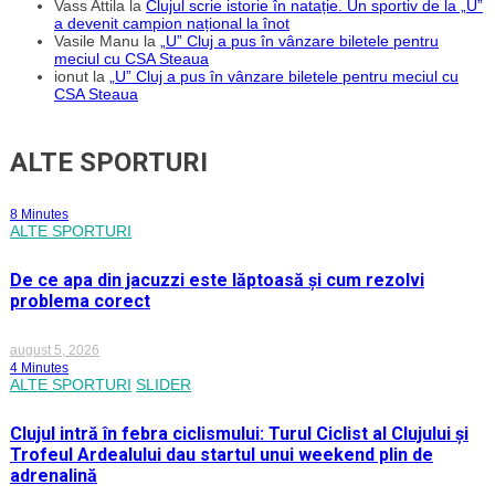
Vass Attila
la
Clujul scrie istorie în natație. Un sportiv de la „U”
a devenit campion național la înot
Vasile Manu
la
„U” Cluj a pus în vânzare biletele pentru
meciul cu CSA Steaua
ionut
la
„U” Cluj a pus în vânzare biletele pentru meciul cu
CSA Steaua
ALTE SPORTURI
8 Minutes
ALTE SPORTURI
De ce apa din jacuzzi este lăptoasă și cum rezolvi
problema corect
august 5, 2026
4 Minutes
ALTE SPORTURI
SLIDER
Clujul intră în febra ciclismului: Turul Ciclist al Clujului și
Trofeul Ardealului dau startul unui weekend plin de
adrenalină