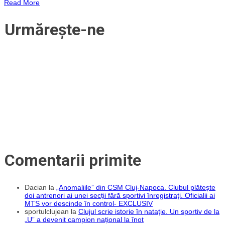
Read More
Mare”!
„U”
Cluj
Urmărește-ne
la
90
de
minute
de
o
promovare
istorică
în
Liga
1
în
fața
„fraților
din
Groapă”
Comentarii primite
Dacian
la
„Anomaliile” din CSM Cluj-Napoca. Clubul plătește
doi antrenori ai unei secții fără sportivi înregistrați. Oficialii ai
MTS vor descinde în control- EXCLUSIV
sportulclujean
la
Clujul scrie istorie în natație. Un sportiv de la
„U” a devenit campion național la înot