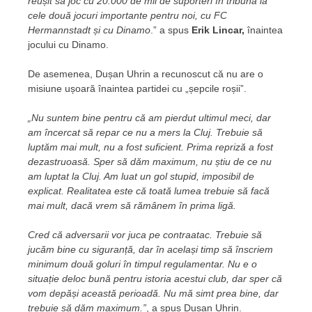
reușit să joc cu 20.000 de mii de suporteri în tribună la
cele două jocuri importante pentru noi, cu FC
Hermannstadt și cu Dinamo
.” a spus
Erik Lincar,
înaintea
jocului cu Dinamo.
De asemenea, Dușan Uhrin a recunoscut că nu are o
misiune ușoară înaintea partidei cu „șepcile roșii”.
„Nu suntem bine pentru că am pierdut ultimul meci, dar
am încercat să repar ce nu a mers la Cluj. Trebuie să
luptăm mai mult, nu a fost suficient. Prima repriză a fost
dezastruoasă. Sper să dăm maximum, nu știu de ce nu
am luptat la Cluj. Am luat un gol stupid, imposibil de
explicat. Realitatea este că toată lumea trebuie să facă
mai mult, dacă vrem să rămânem în prima ligă.
Cred că adversarii vor juca pe contraatac. Trebuie să
jucăm bine cu siguranță, dar în același timp să înscriem
minimum două goluri în timpul regulamentar. Nu e o
situație deloc bună pentru istoria acestui club, dar sper că
vom depăși această perioadă. Nu mă simt prea bine, dar
trebuie să dăm maximum.”
, a spus Dușan Uhrin.