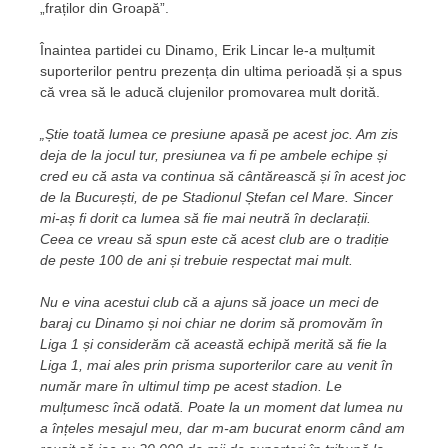
„fraților din Groapă”.
Înaintea partidei cu Dinamo, Erik Lincar le-a mulțumit
suporterilor pentru prezența din ultima perioadă și a spus
că vrea să le aducă clujenilor promovarea mult dorită.
„Știe toată lumea ce presiune apasă pe acest joc. Am zis
deja de la jocul tur, presiunea va fi pe ambele echipe și
cred eu că asta va continua să cântărească și în acest joc
de la București, de pe Stadionul Ștefan cel Mare. Sincer
mi-aș fi dorit ca lumea să fie mai neutră în declarații.
Ceea ce vreau să spun este că acest club are o tradiție
de peste 100 de ani și trebuie respectat mai mult.
Nu e vina acestui club că a ajuns să joace un meci de
baraj cu Dinamo și noi chiar ne dorim să promovăm în
Liga 1 și considerăm că această echipă merită să fie la
Liga 1, mai ales prin prisma suporterilor care au venit în
număr mare în ultimul timp pe acest stadion. Le
mulțumesc încă odată. Poate la un moment dat lumea nu
a înțeles mesajul meu, dar m-am bucurat enorm când am