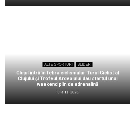
ALTE SPORTURI
SLIDER
Clujul intră în febra ciclismului: Turul Ciclist al
Clujului și Trofeul Ardealului dau startul unui
weekend plin de adrenalină
iulie 11, 2026