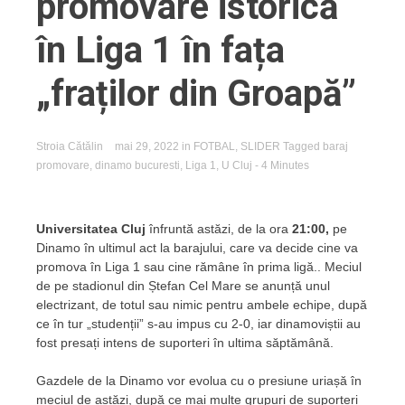
promovare istorică
în Liga 1 în fața
„fraților din Groapă”
Stroia Cătălin
mai 29, 2022
in
FOTBAL
,
SLIDER
Tagged
baraj
promovare
,
dinamo bucuresti
,
Liga 1
,
U Cluj
- 4 Minutes
Universitatea Cluj
înfruntă astăzi, de la ora
21:00,
pe
Dinamo în ultimul act la barajului, care va decide cine va
promova în Liga 1 sau cine rămâne în prima ligă.. Meciul
de pe stadionul din Ștefan Cel Mare se anunță unul
electrizant, de totul sau nimic pentru ambele echipe, după
ce în tur „studenții” s-au impus cu 2-0, iar dinamoviștii au
fost presați intens de suporteri în ultima săptămână.
Gazdele de la Dinamo vor evolua cu o presiune uriașă în
meciul de astăzi, după ce mai multe grupuri de suporteri