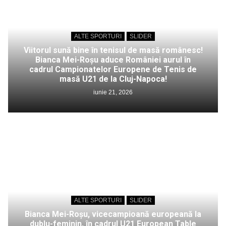
ALTE SPORTURI
SLIDER
Viitorul sună bine în tenisul de masă românesc!
Bianca Mei-Roșu aduce României aurul în
cadrul Campionatelor Europene de Tenis de
masă U21 de la Cluj-Napoca!
iunie 21, 2026
ALTE SPORTURI
SLIDER
Bianca Mei-Roșu, vicecampioană europeană la
dublu-feminin, în cadrul U21 European Table