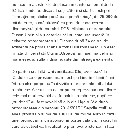
au făcut în aceste zile deplasări în cantonamentul de la
Săftica, unde au discutat cu jucătorii și staff-ul echipei.
Formația roș-albilor joacă cu o primă uriașă, de
75.000
de
mii de euro, sumă strânsă cu greu de conducerea
dinamovistă și de membrii DDB. Misiunea antrenorului
Dușan Uhrin și a jucatorilor săi nu este una ușoară în
evitarea retrogradarea lui Dinamo după 74 de ani de
existență pe prima scenă a fotbalului românesc. Un eșec
în fața Universității Cluj în „Groapă” ar însemna cel mai
mare eșec al suflării dinamoviste din întreaga existență.
De partea cealaltă,
Universitatea Cluj
evoluează la
rândul ei cu o presiune mare, echipa fiind în ultimii 7 ani
într-un chin perpetuu în diviziile inferioare ale fotbalului
românesc. Acest ultim act ar putea reprezenta una dintre
cele mai mari reveniri ale fotbalului românesc, după ce
„studenții” au fost nevoiți să o ia din Liga a IV-a după
retrogradarea din sezonul 2014/2015.” Șepcile roșii” ar
avea promisă o sumă de 100.000 de mii de euro în cazul
unei promovări și un sponsor important alături, în cazul în
care obiectivul va fi realizat, o promovare istorică în fața