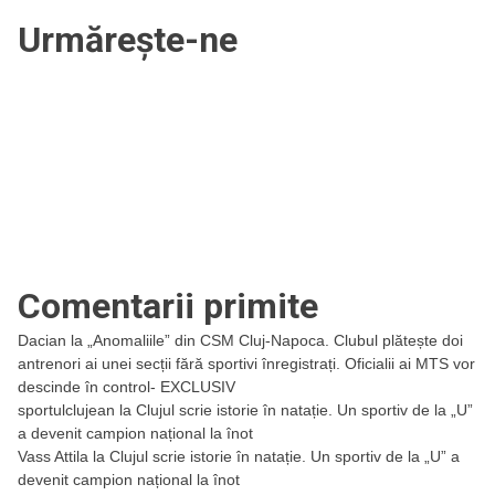
Urmărește-ne
Comentarii primite
Dacian
la
„Anomaliile” din CSM Cluj-Napoca. Clubul plătește doi
antrenori ai unei secții fără sportivi înregistrați. Oficialii ai MTS vor
descinde în control- EXCLUSIV
sportulclujean
la
Clujul scrie istorie în natație. Un sportiv de la „U”
a devenit campion național la înot
Vass Attila
la
Clujul scrie istorie în natație. Un sportiv de la „U” a
devenit campion național la înot