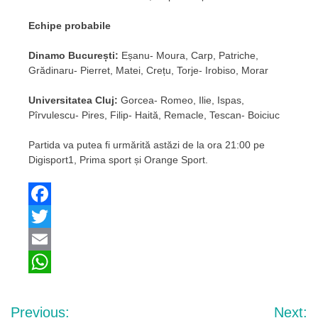
Echipe probabile
Dinamo București:
Eșanu- Moura, Carp, Patriche,
Grădinaru- Pierret, Matei, Crețu, Torje- Irobiso, Morar
Universitatea Cluj:
Gorcea- Romeo, Ilie, Ispas,
Pîrvulescu- Pires, Filip- Haită, Remacle, Tescan- Boiciuc
Partida va putea fi urmărită astăzi de la ora 21:00 pe
Digisport1, Prima sport și Orange Sport.
Facebook
Twitter
Email
WhatsApp
Navigare
Previous:
Next: