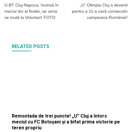
în
U-BT Cluj-Napoca, învinsă în
„U” Olimpia Cluj a devenit
meciul doi al finalei, iar seria
pentru a 11-a oară consecutiv
articole
se mută la Voluntari! FOTO
campioana României!
RELATED POSTS
Remontada de trei puncte! „U” Cluj a întors
meciul cu FC Botoșani și a bifat prima victorie pe
teren propriu