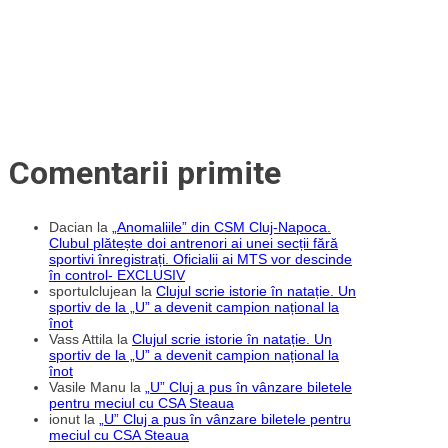
League
Comentarii primite
Dacian
la
„Anomaliile” din CSM Cluj-Napoca.
Clubul plătește doi antrenori ai unei secții fără
sportivi înregistrați. Oficialii ai MTS vor descinde
în control- EXCLUSIV
sportulclujean
la
Clujul scrie istorie în natație. Un
sportiv de la „U” a devenit campion național la
înot
Vass Attila
la
Clujul scrie istorie în natație. Un
sportiv de la „U” a devenit campion național la
înot
Vasile Manu
la
„U” Cluj a pus în vânzare biletele
pentru meciul cu CSA Steaua
ionut
la
„U” Cluj a pus în vânzare biletele pentru
meciul cu CSA Steaua