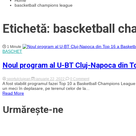
Home
bascketball champions league
Etichetă: bascketball c
1 Minute
BASCHET
Noul program al U-BT Cluj-Napoca din T
on
sportulclujean
ianuarie 22, 2022
0 Comment
Noul
A fost stabilit programul fazei Top 10 a Basketball Champions League 
program
un meci în deplasare, pe terenul celor de la...
al
Read More
U-
BT
Cluj-
Urmărește-ne
Napoca
din
Top
16
a
Basketball
Champions