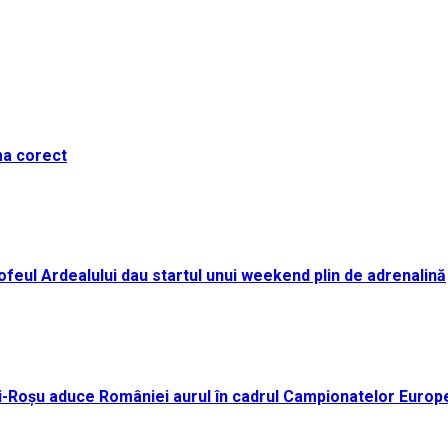
ma corect
i Trofeul Ardealului dau startul unui weekend plin de adrenalină
ei-Roșu aduce României aurul în cadrul Campionatelor Europ