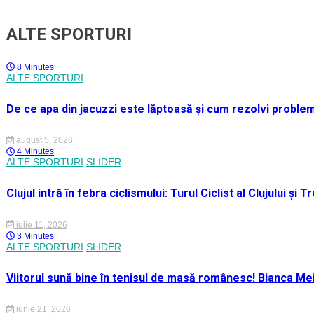
ALTE SPORTURI
8 Minutes
ALTE SPORTURI
De ce apa din jacuzzi este lăptoasă și cum rezolvi proble
august 5, 2026
4 Minutes
ALTE SPORTURI
SLIDER
Clujul intră în febra ciclismului: Turul Ciclist al Clujului ș
iulie 11, 2026
3 Minutes
ALTE SPORTURI
SLIDER
Viitorul sună bine în tenisul de masă românesc! Bianca M
iunie 21, 2026