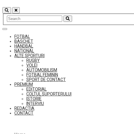
Skip
to
content
FOTBAL
BASCHET
HANDBAL
NATIONAL
ALTE SPORTURI
RUGBY
VOLEI
AUTOMOBILISM
FOTBAL FEMININ
SPORT DE CONTACT
PREMIUM
EDITORIAL
COLTUL SUPORTERULUI
ISTORIE
INTERVIU
REDACTIA
CONTACT