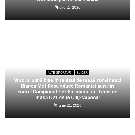
iulie 11, 2026
ALTE SPORTURI
SLIDER
Viitorul sună bine în tenisul de masă românesc!
Bianca Mei-Roșu aduce României aurul în
cadrul Campionatelor Europene de Tenis de
masă U21 de la Cluj-Napoca!
iunie 21, 2026