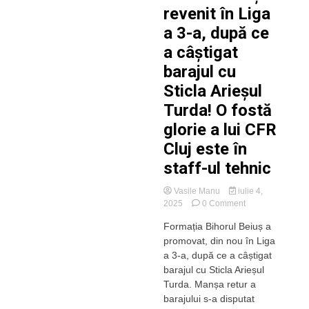
revenit în Liga
a 3-a, după ce
a câștigat
barajul cu
Sticla Arieșul
Turda! O fostă
glorie a lui CFR
Cluj este în
staff-ul tehnic
Vasile Manu
iulie 4,
on
2025
0 Comment
Bihorul
Formația Bihorul Beiuș a
Beiuș
promovat, din nou în Liga
a
revenit
a 3-a, după ce a câștigat
în
barajul cu Sticla Arieșul
Liga
Turda. Manșa retur a
a
barajului s-a disputat
3-