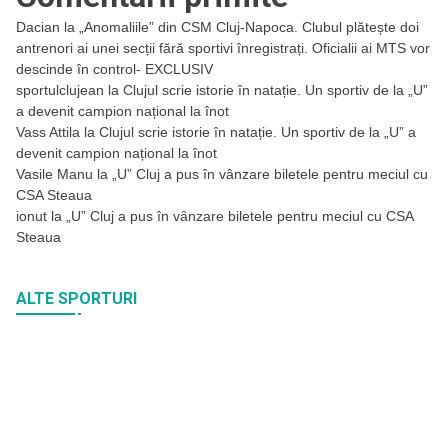
Dacian
la
„Anomaliile” din CSM Cluj-Napoca. Clubul plătește doi
antrenori ai unei secții fără sportivi înregistrați. Oficialii ai MTS vor
descinde în control- EXCLUSIV
sportulclujean
la
Clujul scrie istorie în natație. Un sportiv de la „U”
a devenit campion național la înot
Vass Attila
la
Clujul scrie istorie în natație. Un sportiv de la „U” a
devenit campion național la înot
Vasile Manu
la
„U” Cluj a pus în vânzare biletele pentru meciul cu
CSA Steaua
ionut
la
„U” Cluj a pus în vânzare biletele pentru meciul cu CSA
Steaua
ALTE SPORTURI