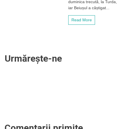
duminica trecută, la Turda,
a,
iar Beiușul a câștigat...
după
ce
a
Read More
câștigat
barajul
cu
Sticla
Arieșul
Turda!
O
Urmărește-ne
fostă
glorie
a
lui
CFR
Cluj
este
în
staff-
ul
tehnic
Comentarii primite