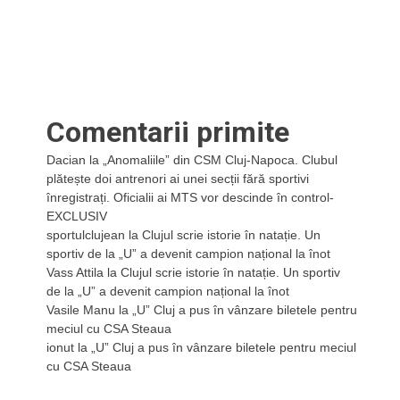
Comentarii primite
Dacian
la
„Anomaliile” din CSM Cluj-Napoca. Clubul
plătește doi antrenori ai unei secții fără sportivi
înregistrați. Oficialii ai MTS vor descinde în control-
EXCLUSIV
sportulclujean
la
Clujul scrie istorie în natație. Un
sportiv de la „U” a devenit campion național la înot
Vass Attila
la
Clujul scrie istorie în natație. Un sportiv
de la „U” a devenit campion național la înot
Vasile Manu
la
„U” Cluj a pus în vânzare biletele pentru
meciul cu CSA Steaua
ionut
la
„U” Cluj a pus în vânzare biletele pentru meciul
cu CSA Steaua