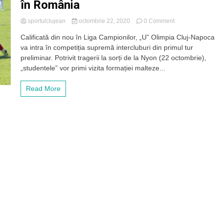
în România
on
sportulclujean
octombrie 22, 2020
0 Comment
Sorți
Calificată din nou în Liga Campionilor, „U” Olimpia Cluj-Napoca
favorabili
va intra în competiția supremă intercluburi din primul tur
pentru
Olimpia
preliminar. Potrivit tragerii la sorți de la Nyon (22 octombrie),
Cluj
„studentele” vor primi vizita formației malteze...
în
Champions
Read More
League.
Meciul
se
va
juca
în
România