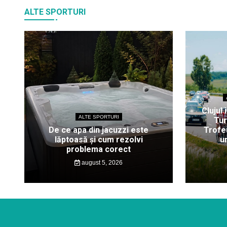
ALTE SPORTURI
Clujul 
ALTE SPORTURI
Tur
De ce apa din jacuzzi este
Trofeu
lăptoasă și cum rezolvi
u
problema corect
august 5, 2026