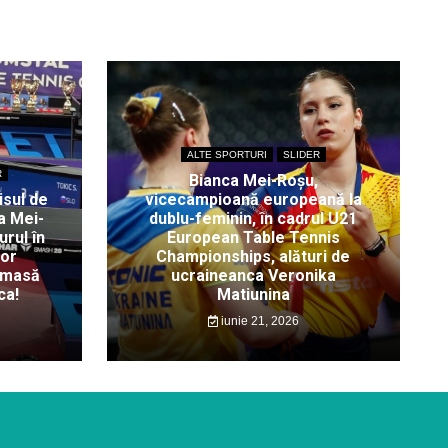
ALTE SPORTURI
SLIDER
R
Bianca Mei-Roșu,
isul de
vicecampioană europeană la
a Mei-
dublu-feminin, în cadrul U21
rul în
European Table Tennis
lor
Championships, alături de
 masă
ucraineanca Veronika
ca!
Matiunina
iunie 21, 2026