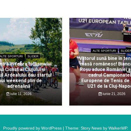
ALTE SPORTURI
SLIDE
ALTE SPORTURI
SLIDER
Viitorul sună bine în ten
intră în febra ciclismului:
masă românesc! Bianc
ul Ciclist al Clujului și
Roșu aduce României au
l Ardealului dau startul
cadrul Campionate
nui weekend plin de
Europene de Tenis de
adrenalină
U21 de la Cluj-Napo
iulie 11, 2026
iunie 21, 2026
Proudly powered by WordPress
|
Theme: Story News by
WalkerWP
.