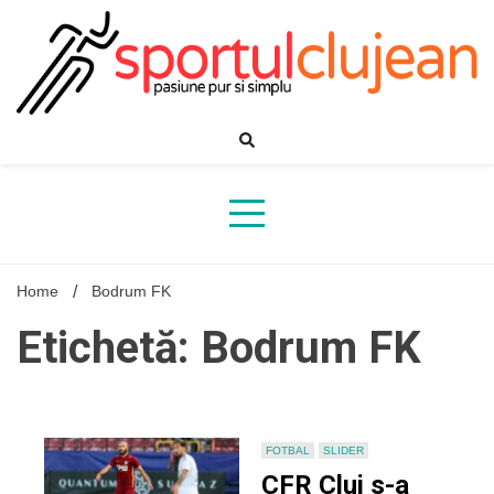
Skip
to
content
Home
Bodrum FK
Etichetă: Bodrum FK
FOTBAL
SLIDER
CFR Cluj s-a