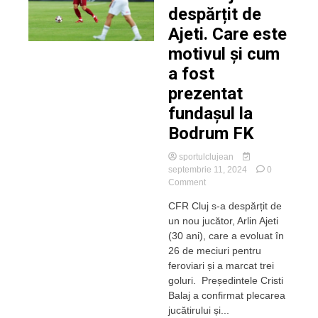
despărțit de
Ajeti. Care este
motivul și cum
a fost
prezentat
fundașul la
Bodrum FK
sportulclujean
septembrie 11, 2024
0
on
Comment
CFR
CFR Cluj s-a despărțit de
Cluj
un nou jucător, Arlin Ajeti
s-
a
(30 ani), care a evoluat în
despărțit
26 de meciuri pentru
de
feroviari și a marcat trei
Ajeti.
goluri. Președintele Cristi
Care
Balaj a confirmat plecarea
este
jucătirului și...
motivul