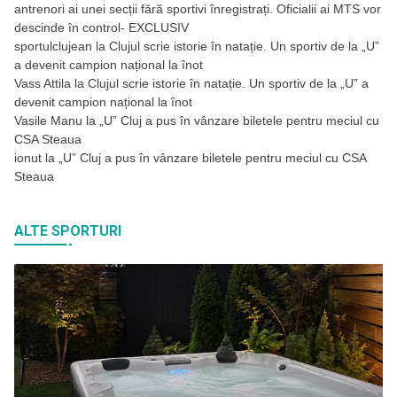
antrenori ai unei secții fără sportivi înregistrați. Oficialii ai MTS vor
descinde în control- EXCLUSIV
sportulclujean
la
Clujul scrie istorie în natație. Un sportiv de la „U”
a devenit campion național la înot
Vass Attila
la
Clujul scrie istorie în natație. Un sportiv de la „U” a
devenit campion național la înot
Vasile Manu
la
„U” Cluj a pus în vânzare biletele pentru meciul cu
CSA Steaua
ionut
la
„U” Cluj a pus în vânzare biletele pentru meciul cu CSA
Steaua
ALTE SPORTURI