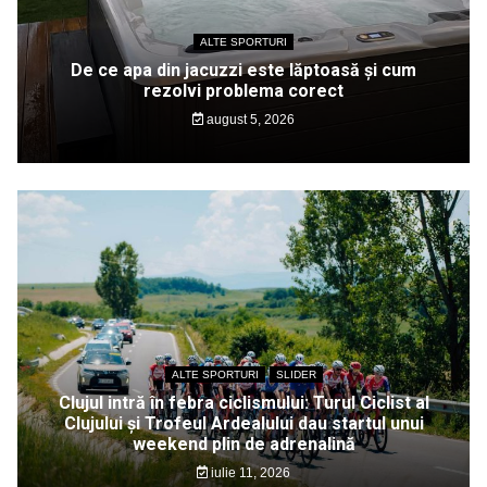
ALTE SPORTURI
De ce apa din jacuzzi este lăptoasă și cum
rezolvi problema corect
august 5, 2026
ALTE SPORTURI
SLIDER
Clujul intră în febra ciclismului: Turul Ciclist al
Clujului și Trofeul Ardealului dau startul unui
weekend plin de adrenalină
iulie 11, 2026