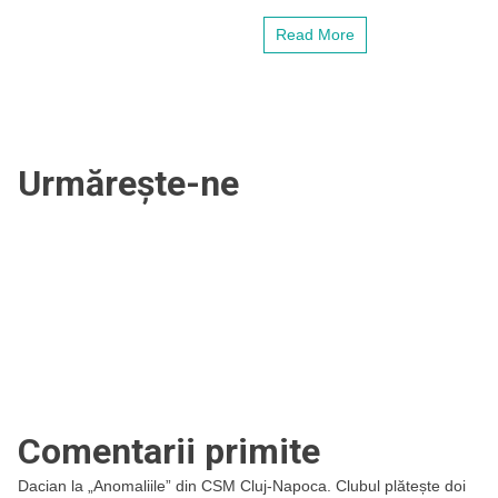
și
cum
Read More
a
fost
prezentat
fundașul
la
Bodrum
FK
Urmărește-ne
Comentarii primite
Dacian
la
„Anomaliile” din CSM Cluj-Napoca. Clubul plătește doi