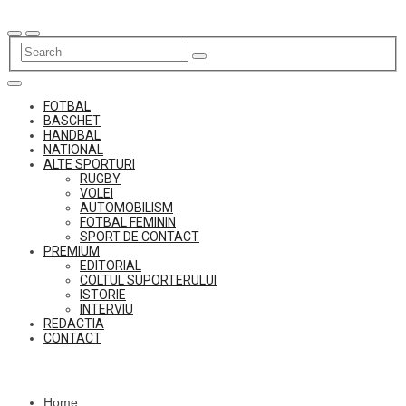
Skip
to
content
FOTBAL
BASCHET
HANDBAL
NATIONAL
ALTE SPORTURI
RUGBY
VOLEI
AUTOMOBILISM
FOTBAL FEMININ
SPORT DE CONTACT
PREMIUM
EDITORIAL
COLTUL SUPORTERULUI
ISTORIE
INTERVIU
REDACTIA
CONTACT
Home