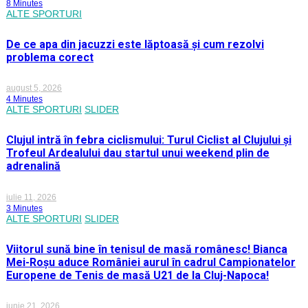
8 Minutes
ALTE SPORTURI
De ce apa din jacuzzi este lăptoasă și cum rezolvi
problema corect
august 5, 2026
4 Minutes
ALTE SPORTURI
SLIDER
Clujul intră în febra ciclismului: Turul Ciclist al Clujului și
Trofeul Ardealului dau startul unui weekend plin de
adrenalină
iulie 11, 2026
3 Minutes
ALTE SPORTURI
SLIDER
Viitorul sună bine în tenisul de masă românesc! Bianca
Mei-Roșu aduce României aurul în cadrul Campionatelor
Europene de Tenis de masă U21 de la Cluj-Napoca!
iunie 21, 2026