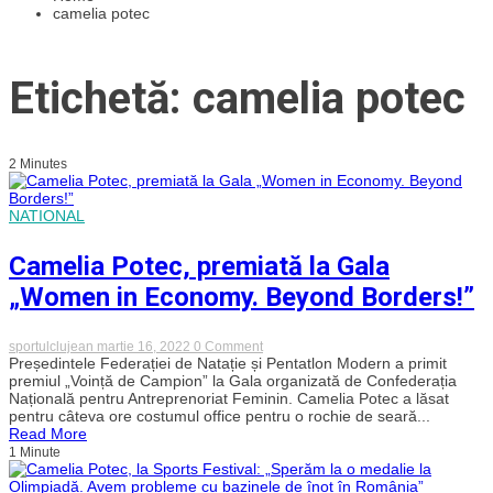
camelia potec
Etichetă: camelia potec
2 Minutes
NATIONAL
Camelia Potec, premiată la Gala
„Women in Economy. Beyond Borders!”
on
sportulclujean
martie 16, 2022
0 Comment
Camelia
Președintele Federației de Natație și Pentatlon Modern a primit
Potec,
premiul „Voință de Campion” la Gala organizată de Confederația
premiată
Națională pentru Antreprenoriat Feminin. Camelia Potec a lăsat
la
pentru câteva ore costumul office pentru o rochie de seară...
Gala
Read More
„Women
1 Minute
in
Economy.
Beyond