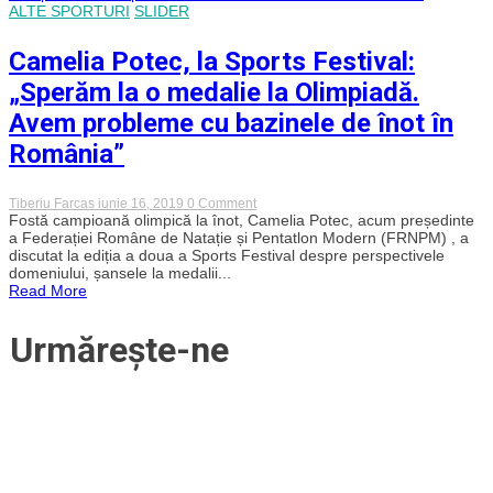
Borders!”
ALTE SPORTURI
SLIDER
Camelia Potec, la Sports Festival:
„Sperăm la o medalie la Olimpiadă.
Avem probleme cu bazinele de înot în
România”
on
Tiberiu Farcas
iunie 16, 2019
0 Comment
Camelia
Fostă campioană olimpică la înot, Camelia Potec, acum președinte
Potec,
a Federației Române de Natație și Pentatlon Modern (FRNPM) , a
la
discutat la ediția a doua a Sports Festival despre perspectivele
Sports
domeniului, șansele la medalii...
Festival:
Read More
„Sperăm
la
o
Urmărește-ne
medalie
la
Olimpiadă.
Avem
probleme
cu
bazinele
de
înot
în