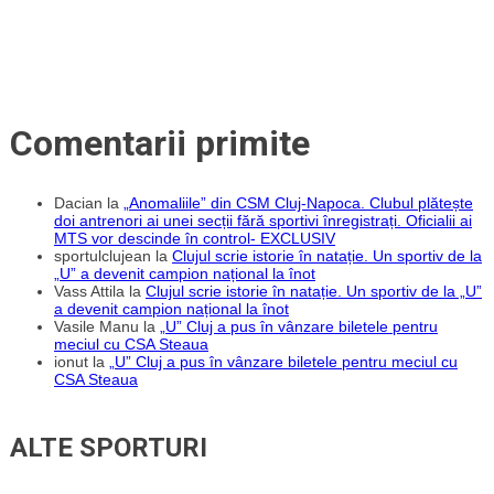
România”
Comentarii primite
Dacian
la
„Anomaliile” din CSM Cluj-Napoca. Clubul plătește
doi antrenori ai unei secții fără sportivi înregistrați. Oficialii ai
MTS vor descinde în control- EXCLUSIV
sportulclujean
la
Clujul scrie istorie în natație. Un sportiv de la
„U” a devenit campion național la înot
Vass Attila
la
Clujul scrie istorie în natație. Un sportiv de la „U”
a devenit campion național la înot
Vasile Manu
la
„U” Cluj a pus în vânzare biletele pentru
meciul cu CSA Steaua
ionut
la
„U” Cluj a pus în vânzare biletele pentru meciul cu
CSA Steaua
ALTE SPORTURI