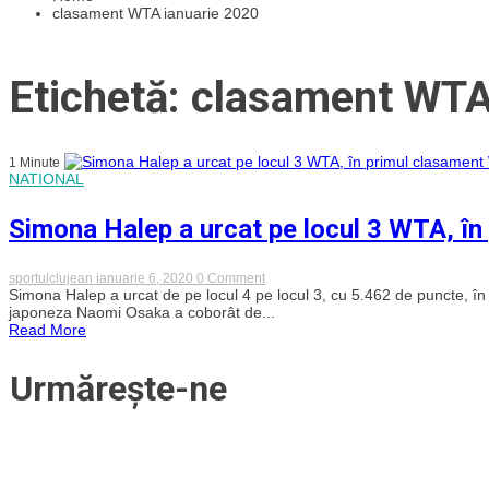
clasament WTA ianuarie 2020
Etichetă: clasament WTA
1 Minute
NATIONAL
Simona Halep a urcat pe locul 3 WTA, î
on
sportulclujean
ianuarie 6, 2020
0 Comment
Simona
Simona Halep a urcat de pe locul 4 pe locul 3, cu 5.462 de puncte, în 
Halep
japoneza Naomi Osaka a coborât de...
a
Read More
urcat
pe
locul
Urmărește-ne
3
WTA,
în
primul
clasament
WTA
din