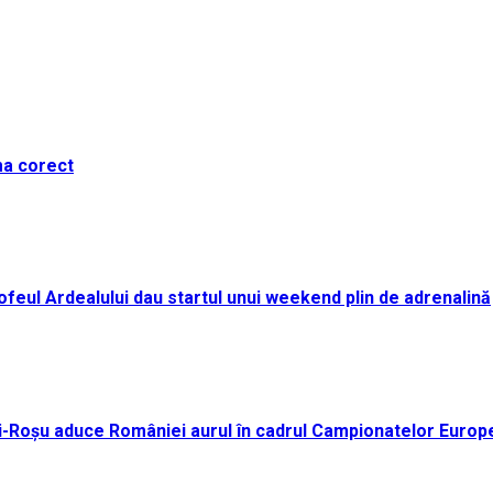
ma corect
i Trofeul Ardealului dau startul unui weekend plin de adrenalină
ei-Roșu aduce României aurul în cadrul Campionatelor Europ