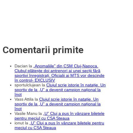
2020
Comentarii primite
Dacian
la
„Anomaliile” din CSM Cluj-Napoca.
Clubul plătește doi antrenori ai unei secții fără
sportivi înregistrați. Oficialii ai MTS vor descinde
în control- EXCLUSIV
sportulclujean
la
Clujul scrie istorie în natație. Un
sportiv de la „U” a devenit campion național la
înot
Vass Attila
la
Clujul scrie istorie în natație. Un
sportiv de la „U” a devenit campion național la
înot
Vasile Manu
la
„U” Cluj a pus în vânzare biletele
pentru meciul cu CSA Steaua
ionut
la
„U” Cluj a pus în vânzare biletele pentru
meciul cu CSA Steaua