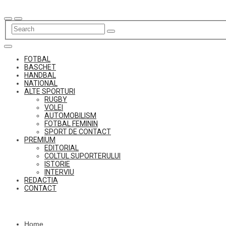
Skip
to
content
FOTBAL
BASCHET
HANDBAL
NATIONAL
ALTE SPORTURI
RUGBY
VOLEI
AUTOMOBILISM
FOTBAL FEMININ
SPORT DE CONTACT
PREMIUM
EDITORIAL
COLTUL SUPORTERULUI
ISTORIE
INTERVIU
REDACTIA
CONTACT
Home