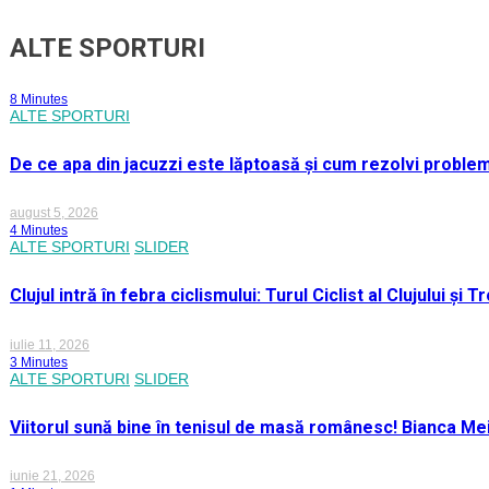
ALTE SPORTURI
8 Minutes
ALTE SPORTURI
De ce apa din jacuzzi este lăptoasă și cum rezolvi proble
august 5, 2026
4 Minutes
ALTE SPORTURI
SLIDER
Clujul intră în febra ciclismului: Turul Ciclist al Clujului ș
iulie 11, 2026
3 Minutes
ALTE SPORTURI
SLIDER
Viitorul sună bine în tenisul de masă românesc! Bianca M
iunie 21, 2026