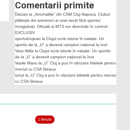
Comentarii primite
Dacian
la
„Anomaliile” din CSM Cluj-Napoca. Clubul
plătește doi antrenori ai unei secții fără sportivi
înregistrați. Oficialii ai MTS vor descinde în control-
EXCLUSIV
sportulclujean
la
Clujul scrie istorie în natație. Un
sportiv de la „U” a devenit campion național la înot
Vass Attila
la
Clujul scrie istorie în natație. Un sportiv
de la „U” a devenit campion național la înot
Vasile Manu
la
„U” Cluj a pus în vânzare biletele pentru
meciul cu CSA Steaua
ionut
la
„U” Cluj a pus în vânzare biletele pentru meciul
cu CSA Steaua
1 Minute