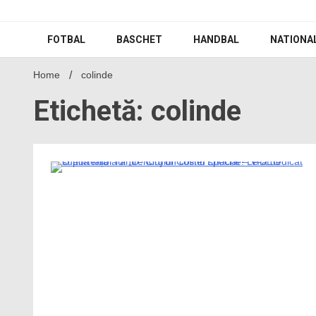
Skip
to
content
FOTBAL
BASCHET
HANDBAL
NATIONA
Home
colinde
Etichetă: colinde
0 Minutes