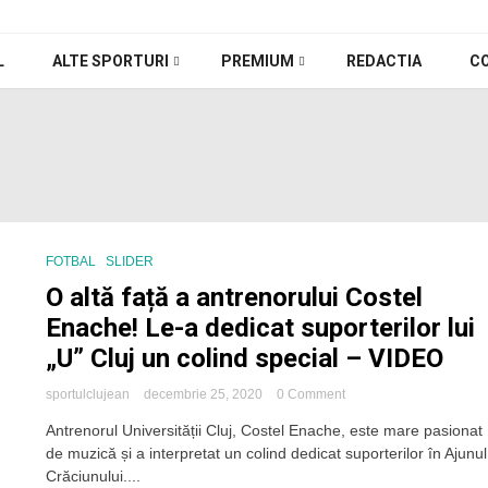
L
ALTE SPORTURI
PREMIUM
REDACTIA
C
FOTBAL
SLIDER
O altă față a antrenorului Costel
Enache! Le-a dedicat suporterilor lui
„U” Cluj un colind special – VIDEO
on
sportulclujean
decembrie 25, 2020
0 Comment
O
Antrenorul Universității Cluj, Costel Enache, este mare pasionat
altă
de muzică și a interpretat un colind dedicat suporterilor în Ajunul
față
a
Crăciunului....