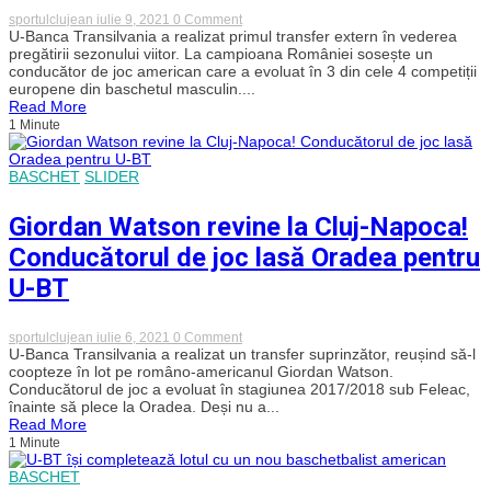
on
sportulclujean
iulie 9, 2021
0 Comment
U-
U-Banca Transilvania a realizat primul transfer extern în vederea
BT
pregătirii sezonului viitor. La campioana României sosește un
și-
conducător de joc american care a evoluat în 3 din cele 4 competiții
a
europene din baschetul masculin....
adus
Read More
un
1 Minute
conducător
de
joc
cu
BASCHET
SLIDER
apariții
în
trei
Giordan Watson revine la Cluj-Napoca!
competiții
europene
Conducătorul de joc lasă Oradea pentru
U-BT
on
sportulclujean
iulie 6, 2021
0 Comment
Giordan
U-Banca Transilvania a realizat un transfer suprinzător, reușind să-l
Watson
coopteze în lot pe româno-americanul Giordan Watson.
revine
Conducătorul de joc a evoluat în stagiunea 2017/2018 sub Feleac,
la
înainte să plece la Oradea. Deși nu a...
Cluj-
Read More
Napoca!
1 Minute
Conducătorul
de
joc
BASCHET
lasă