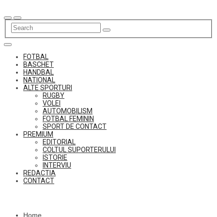
Skip
to
content
FOTBAL
BASCHET
HANDBAL
NATIONAL
ALTE SPORTURI
RUGBY
VOLEI
AUTOMOBILISM
FOTBAL FEMININ
SPORT DE CONTACT
PREMIUM
EDITORIAL
COLTUL SUPORTERULUI
ISTORIE
INTERVIU
REDACTIA
CONTACT
Home