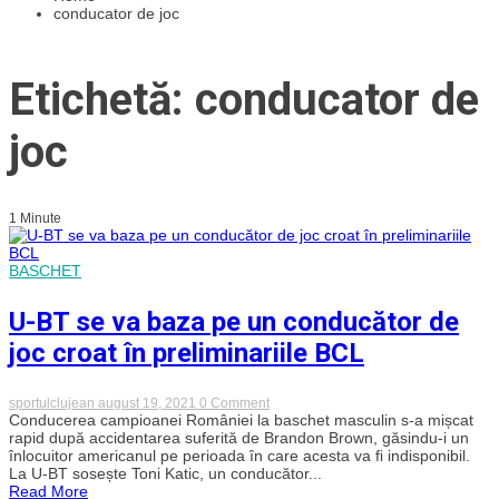
conducator de joc
Etichetă: conducator de
joc
1 Minute
BASCHET
U-BT se va baza pe un conducător de
joc croat în preliminariile BCL
on
sportulclujean
august 19, 2021
0 Comment
U-
Conducerea campioanei României la baschet masculin s-a mișcat
BT
rapid după accidentarea suferită de Brandon Brown, găsindu-i un
se
înlocuitor americanul pe perioada în care acesta va fi indisponibil.
va
La U-BT sosește Toni Katic, un conducător...
baza
Read More
pe