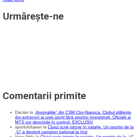
naționala
Venezuelei,
noul
Urmărește-ne
transfer
al
U-
BT
Comentarii primite
Dacian
la
„Anomaliile” din CSM Cluj-Napoca. Clubul plătește
doi antrenori ai unei secții fără sportivi înregistrați. Oficialii ai
MTS vor descinde în control- EXCLUSIV
sportulclujean
la
Clujul scrie istorie în natație. Un sportiv de la
„U” a devenit campion național la înot
Vass Attila
la
Clujul scrie istorie în natație. Un sportiv de la „U”