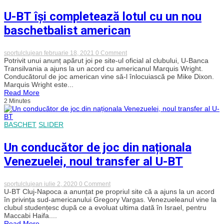
Oradea
U-BT își completează lotul cu un nou
pentru
U-
baschetbalist american
BT
on
sportulclujean
februarie 18, 2021
0 Comment
U-
Potrivit unui anunț apărut joi pe site-ul oficial al clubului, U-Banca
BT
Transilvania a ajuns la un acord cu americanul Marquis Wright.
își
Conducătorul de joc american vine să-l înlocuiască pe Mike Dixon.
completează
Marquis Wright este...
lotul
Read More
cu
2 Minutes
un
nou
baschetbalist
american
BASCHET
SLIDER
Un conducător de joc din naționala
Venezuelei, noul transfer al U-BT
on
sportulclujean
iulie 2, 2020
0 Comment
Un
U-BT Cluj-Napoca a anunțat pe propriul site că a ajuns la un acord
conducător
în privința sud-americanului Gregory Vargas. Venezueleanul vine la
de
clubul studențesc după ce a evoluat ultima dată în Israel, pentru
joc
Maccabi Haifa....
din
Read More