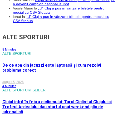
a devenit campion național la înot
Vasile Manu
la
„U” Cluj a pus în vânzare biletele pentru
meciul cu CSA Steaua
ionut
la
„U” Cluj a pus în vânzare biletele pentru meciul cu
CSA Steaua
ALTE SPORTURI
8 Minutes
ALTE SPORTURI
De ce apa din jacuzzi este lăptoasă și cum rezolvi
problema corect
august 5, 2026
4 Minutes
ALTE SPORTURI
SLIDER
Clujul intră în febra ciclismului: Turul Ciclist al Clujului și
Trofeul Ardealului dau startul unui weekend plin de
adrenalină