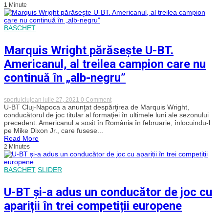
1 Minute
un
conducător
de
joc
BASCHET
croat
în
preliminariile
Marquis Wright părăseşte U-BT.
BCL
Americanul, al treilea campion care nu
continuă în „alb-negru”
on
sportulclujean
iulie 27, 2021
0 Comment
Marquis
U-BT Cluj-Napoca a anunţat despărţirea de Marquis Wright,
Wright
conducătorul de joc titular al formaţiei în ultimele luni ale sezonului
părăseşte
precedent. Americanul a sosit în România în februarie, înlocuindu-l
U-
pe Mike Dixon Jr., care fusese...
BT.
Read More
Americanul,
2 Minutes
al
treilea
campion
care
BASCHET
SLIDER
nu
continuă
în
U-BT și-a adus un conducător de joc cu
„alb-
negru”
apariții în trei competiții europene