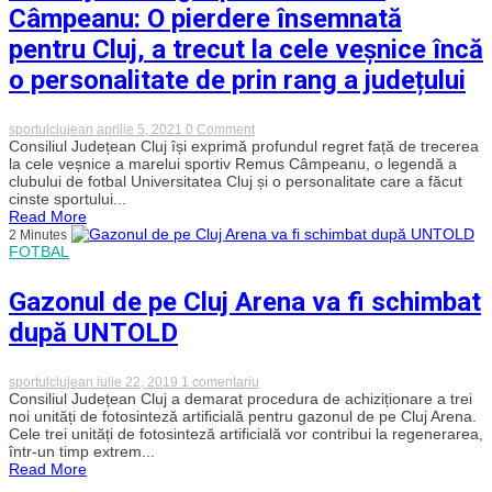
mare
Câmpeanu: O pierdere însemnată
stadion
din
pentru Cluj, a trecut la cele veșnice încă
România
o personalitate de prin rang a județului
on
sportulclujean
aprilie 5, 2021
0 Comment
CJ
Consiliul Județean Cluj își exprimă profundul regret față de trecerea
Cluj
la cele veșnice a marelui sportiv Remus Câmpeanu, o legendă a
–
clubului de fotbal Universitatea Cluj și o personalitate care a făcut
Omagiu
cinste sportului...
pentru
Read More
Remus
2 Minutes
Câmpeanu:
FOTBAL
O
pierdere
însemnată
Gazonul de pe Cluj Arena va fi schimbat
pentru
Cluj,
după UNTOLD
a
trecut
la
cele
la
sportulclujean
iulie 22, 2019
1 comentariu
veșnice
Gazonul
Consiliul Județean Cluj a demarat procedura de achiziționare a trei
încă
de
noi unități de fotosinteză artificială pentru gazonul de pe Cluj Arena.
o
pe
Cele trei unități de fotosinteză artificială vor contribui la regenerarea,
personalitate
Cluj
într-un timp extrem...
de
Arena
prin
Read More
va
rang
fi