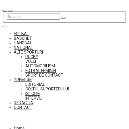
Skip
to
content
FOTBAL
BASCHET
HANDBAL
NATIONAL
ALTE SPORTURI
RUGBY
VOLEI
AUTOMOBILISM
FOTBAL FEMININ
SPORT DE CONTACT
PREMIUM
EDITORIAL
COLTUL SUPORTERULUI
ISTORIE
INTERVIU
REDACTIA
CONTACT
Home