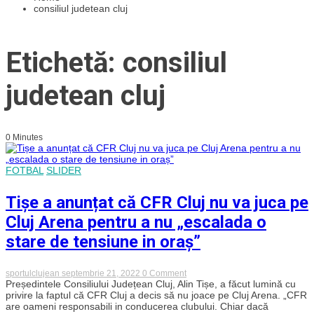
consiliul judetean cluj
Etichetă: consiliul
judetean cluj
0 Minutes
FOTBAL
SLIDER
Tișe a anunțat că CFR Cluj nu va juca pe
Cluj Arena pentru a nu „escalada o
stare de tensiune in oraș”
on
sportulclujean
septembrie 21, 2022
0 Comment
Tișe
Președintele Consiliului Județean Cluj, Alin Tișe, a făcut lumină cu
a
privire la faptul că CFR Cluj a decis să nu joace pe Cluj Arena. „CFR
anunțat
are oameni responsabili in conducerea clubului. Chiar dacă
că