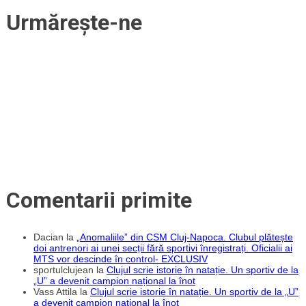
a
schimbat
județului
Urmărește-ne
după
UNTOLD
Comentarii primite
Dacian
la
„Anomaliile” din CSM Cluj-Napoca. Clubul plătește
doi antrenori ai unei secții fără sportivi înregistrați. Oficialii ai
MTS vor descinde în control- EXCLUSIV
sportulclujean
la
Clujul scrie istorie în natație. Un sportiv de la
„U” a devenit campion național la înot
Vass Attila
la
Clujul scrie istorie în natație. Un sportiv de la „U”
a devenit campion național la înot