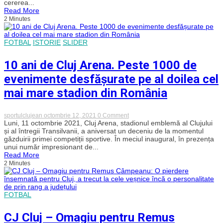
cererea...
CFR
Read More
Cluj
2 Minutes
nu
va
juca
pe
FOTBAL
ISTORIE
SLIDER
Cluj
Arena
pentru
10 ani de Cluj Arena. Peste 1000 de
a
nu
evenimente desfășurate pe al doilea cel
„escalada
o
mai mare stadion din România
stare
de
tensiune
on
sportulclujean
octombrie 12, 2021
0 Comment
in
10
Luni, 11 octombrie 2021, Cluj Arena, stadionul emblemă al Clujului
oraș”
ani
și al întregii Transilvanii, a aniversat un deceniu de la momentul
de
găzduirii primei competiții sportive. În meciul inaugural, în prezența
Cluj
unui număr impresionant de...
Arena.
Read More
Peste
2 Minutes
1000
de
evenimente
desfășurate
pe
FOTBAL
al
doilea
cel
CJ Cluj – Omagiu pentru Remus
mai