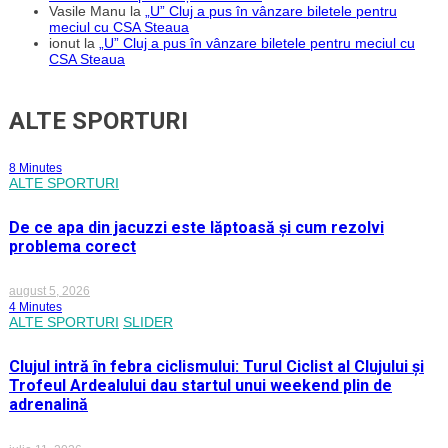
Vasile Manu
la
„U” Cluj a pus în vânzare biletele pentru
meciul cu CSA Steaua
ionut
la
„U” Cluj a pus în vânzare biletele pentru meciul cu
CSA Steaua
ALTE SPORTURI
8 Minutes
ALTE SPORTURI
De ce apa din jacuzzi este lăptoasă și cum rezolvi
problema corect
august 5, 2026
4 Minutes
ALTE SPORTURI
SLIDER
Clujul intră în febra ciclismului: Turul Ciclist al Clujului și
Trofeul Ardealului dau startul unui weekend plin de
adrenalină