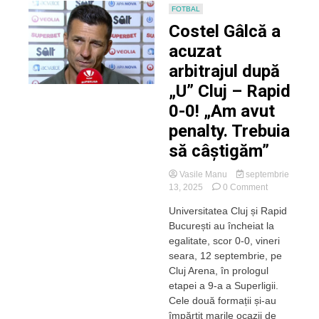
FOTBAL
Costel Gâlcă a
acuzat
arbitrajul după
„U” Cluj – Rapid
0-0! „Am avut
penalty. Trebuia
să câștigăm”
Vasile Manu
septembrie
on
13, 2025
0 Comment
Costel
Universitatea Cluj și Rapid
Gâlcă
București au încheiat la
a
acuzat
egalitate, scor 0-0, vineri
arbitrajul
seara, 12 septembrie, pe
după
Cluj Arena, în prologul
„U”
etapei a 9-a a Superligii.
Cluj
Cele două formații și-au
–
împărțit marile ocazii de
Rapid