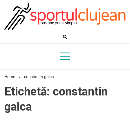
Skip
to
content
Home
constantin galca
Etichetă: constantin
galca