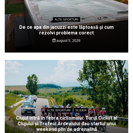
ALTE SPORTURI
De ce apa din jacuzzi este lăptoasă și cum
rezolvi problema corect
august 5, 2026
ALTE SPORTURI
SLIDER
Clujul intră în febra ciclismului: Turul Ciclist al
Clujului și Trofeul Ardealului dau startul unui
weekend plin de adrenalină