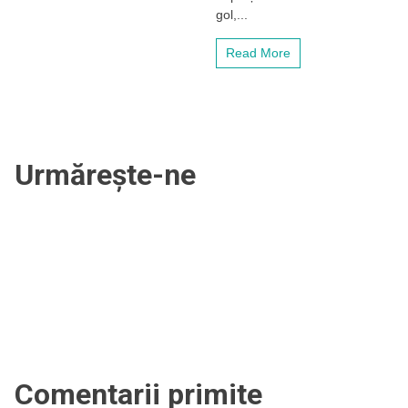
0-
gol,...
0!
„Am
Read More
avut
penalty.
Trebuia
să
câștigăm”
Urmărește-ne
Comentarii primite