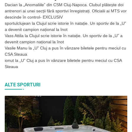
Dacian
la
„Anomaliile” din CSM Cluj-Napoca. Clubul plătește doi
antrenori ai unei secții fără sportivi înregistrați. Oficialii ai MTS vor
descinde în control- EXCLUSIV
sportulclujean
la
Clujul scrie istorie în natație. Un sportiv de la „U”
a devenit campion național la înot
Vass Attila
la
Clujul scrie istorie în natație. Un sportiv de la „U” a
devenit campion național la înot
Vasile Manu
la
„U” Cluj a pus în vânzare biletele pentru meciul cu
CSA Steaua
ionut
la
„U” Cluj a pus în vânzare biletele pentru meciul cu CSA
Steaua
ALTE SPORTURI