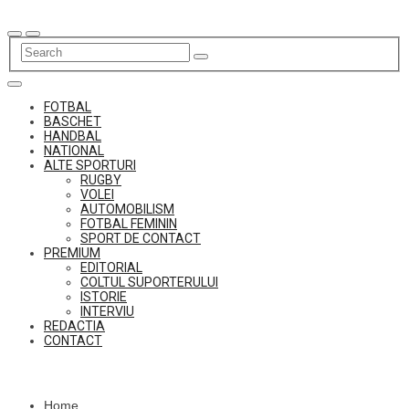
Skip
to
content
FOTBAL
BASCHET
HANDBAL
NATIONAL
ALTE SPORTURI
RUGBY
VOLEI
AUTOMOBILISM
FOTBAL FEMININ
SPORT DE CONTACT
PREMIUM
EDITORIAL
COLTUL SUPORTERULUI
ISTORIE
INTERVIU
REDACTIA
CONTACT
Home