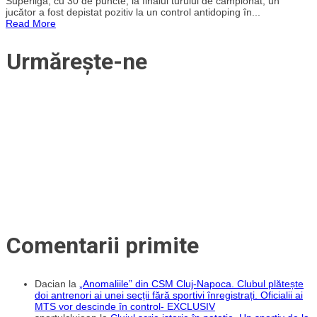
Superliga, cu 30 de puncte, la finalul turului de campionat, un
Universitatea
jucător a fost depistat pozitiv la un control antidoping în...
Cluj.
Read More
Portughezul
Berto
și-
Urmărește-ne
a
reziliat
contractul
cu
„Șepcile
roșii”
după
ce
a
fost
prins
dopat!
Comentarii primite
Dacian
la
„Anomaliile” din CSM Cluj-Napoca. Clubul plătește
doi antrenori ai unei secții fără sportivi înregistrați. Oficialii ai
MTS vor descinde în control- EXCLUSIV