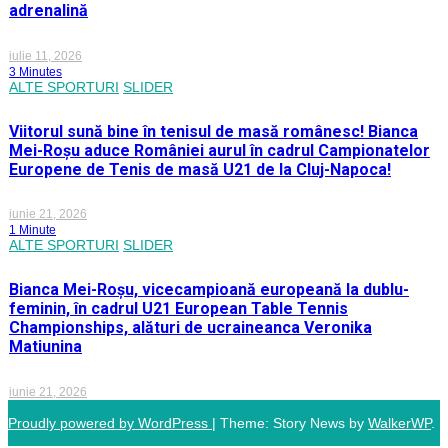
adrenalină
iulie 11, 2026
3 Minutes
ALTE SPORTURI
SLIDER
Viitorul sună bine în tenisul de masă românesc! Bianca
Mei-Roșu aduce României aurul în cadrul Campionatelor
Europene de Tenis de masă U21 de la Cluj-Napoca!
iunie 21, 2026
1 Minute
ALTE SPORTURI
SLIDER
Bianca Mei-Roșu, vicecampioană europeană la dublu-
feminin, în cadrul U21 European Table Tennis
Championships, alături de ucraineanca Veronika
Matiunina
iunie 21, 2026
Proudly powered by WordPress
|
Theme: Story News by
WalkerWP
.