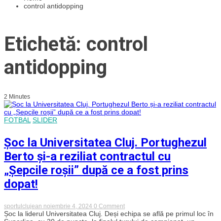
control antidopping
Etichetă: control
antidopping
2 Minutes
FOTBAL
SLIDER
Șoc la Universitatea Cluj. Portughezul
Berto și-a reziliat contractul cu
„Șepcile roșii” după ce a fost prins
dopat!
on
sportulclujean
noiembrie 4, 2024
0 Comment
Șoc
Șoc la liderul Universitatea Cluj. Deși echipa se află pe primul loc în
la