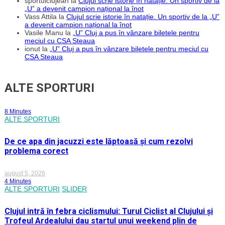
sportulclujean
la
Clujul scrie istorie în natație. Un sportiv de la
„U” a devenit campion național la înot
Vass Attila
la
Clujul scrie istorie în natație. Un sportiv de la „U”
a devenit campion național la înot
Vasile Manu
la
„U” Cluj a pus în vânzare biletele pentru
meciul cu CSA Steaua
ionut
la
„U” Cluj a pus în vânzare biletele pentru meciul cu
CSA Steaua
ALTE SPORTURI
8 Minutes
ALTE SPORTURI
De ce apa din jacuzzi este lăptoasă și cum rezolvi
problema corect
august 5, 2026
4 Minutes
ALTE SPORTURI
SLIDER
Clujul intră în febra ciclismului: Turul Ciclist al Clujului și
Trofeul Ardealului dau startul unui weekend plin de