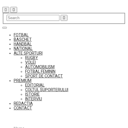
Skip
to
content
FOTBAL
BASCHET
HANDBAL
NATIONAL
ALTE SPORTURI
RUGBY
VOLEI
AUTOMOBILISM
FOTBAL FEMININ
SPORT DE CONTACT
PREMIUM
EDITORIAL
COLTUL SUPORTERULUI
ISTORIE
INTERVIU
REDACTIA
CONTACT