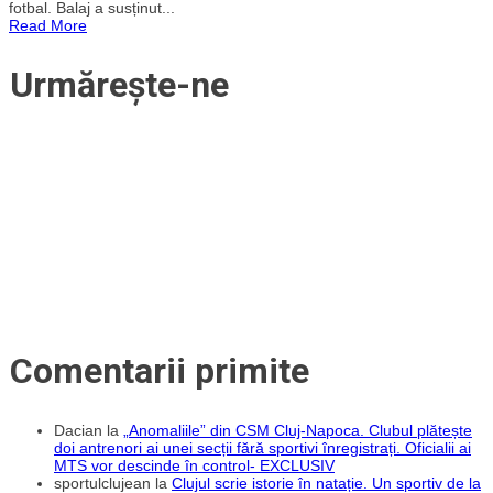
fotbal. Balaj a susținut...
a
Read More
promis
că
vom
Urmărește-ne
fi
împreună
la
CFR
Cluj
pentru
următorii
trei
ani.
El
poate
fi
antrenor
la
orice
națională
din
lume”
Comentarii primite
Dacian
la
„Anomaliile” din CSM Cluj-Napoca. Clubul plătește
doi antrenori ai unei secții fără sportivi înregistrați. Oficialii ai
MTS vor descinde în control- EXCLUSIV
sportulclujean
la
Clujul scrie istorie în natație. Un sportiv de la