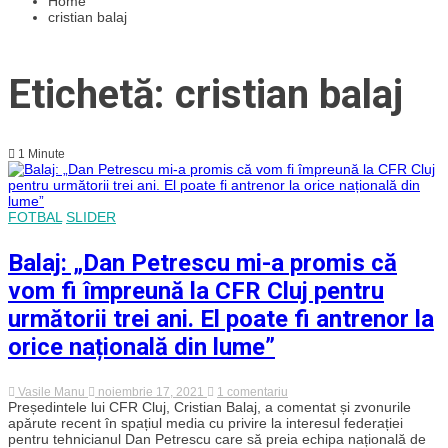
Home
cristian balaj
Etichetă: cristian balaj
1 Minute
FOTBAL
SLIDER
Balaj: „Dan Petrescu mi-a promis că
vom fi împreună la CFR Cluj pentru
următorii trei ani. El poate fi antrenor la
orice națională din lume”
la
Vasile Manu
noiembrie 17, 2021
1 comentariu
Balaj:
Președintele lui CFR Cluj, Cristian Balaj, a comentat și zvonurile
„Dan
apărute recent în spațiul media cu privire la interesul federației
Petrescu
pentru tehnicianul Dan Petrescu care să preia echipa națională de
mi-