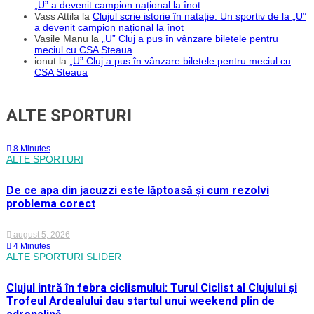
„U” a devenit campion național la înot
Vass Attila
la
Clujul scrie istorie în natație. Un sportiv de la „U”
a devenit campion național la înot
Vasile Manu
la
„U” Cluj a pus în vânzare biletele pentru
meciul cu CSA Steaua
ionut
la
„U” Cluj a pus în vânzare biletele pentru meciul cu
CSA Steaua
ALTE SPORTURI
8 Minutes
ALTE SPORTURI
De ce apa din jacuzzi este lăptoasă și cum rezolvi
problema corect
august 5, 2026
4 Minutes
ALTE SPORTURI
SLIDER
Clujul intră în febra ciclismului: Turul Ciclist al Clujului și
Trofeul Ardealului dau startul unui weekend plin de