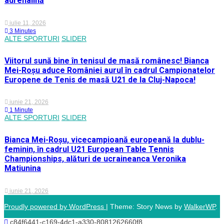
adrenalină
iulie 11, 2026
3 Minutes
ALTE SPORTURI
SLIDER
Viitorul sună bine în tenisul de masă românesc! Bianca
Mei-Roșu aduce României aurul în cadrul Campionatelor
Europene de Tenis de masă U21 de la Cluj-Napoca!
iunie 21, 2026
1 Minute
ALTE SPORTURI
SLIDER
Bianca Mei-Roșu, vicecampioană europeană la dublu-
feminin, în cadrul U21 European Table Tennis
Championships, alături de ucraineanca Veronika
Matiunina
iunie 21, 2026
Proudly powered by WordPress
|
Theme: Story News by
WalkerWP
.
c84f6441-c169-4dc1-a330-8081262660f8