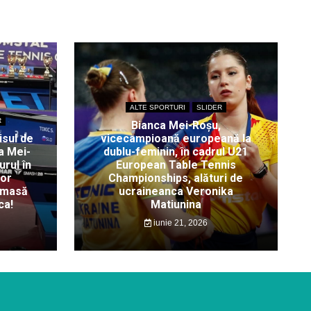
ALTE SPORTURI
SLIDER
R
Bianca Mei-Roșu,
isul de
vicecampioană europeană la
a Mei-
dublu-feminin, în cadrul U21
rul în
European Table Tennis
lor
Championships, alături de
 masă
ucraineanca Veronika
ca!
Matiunina
iunie 21, 2026