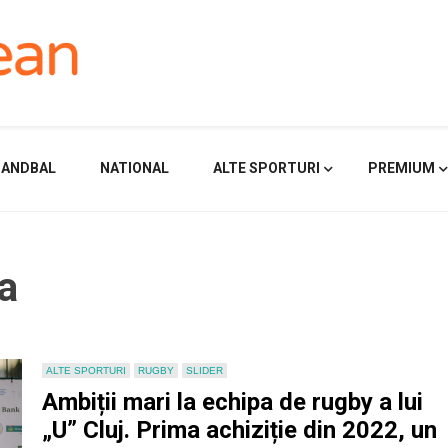
HANDBAL
NATIONAL
ALTE SPORTURI
PREMIUM
ea
ALTE SPORTURI
RUGBY
SLIDER
Ambiții mari la echipa de rugby a lui
„U” Cluj. Prima achiziție din 2022, un