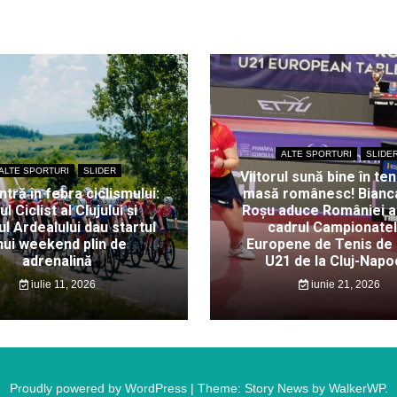
ALTE SPORTURI
SLIDE
ALTE SPORTURI
SLIDER
Viitorul sună bine în ten
intră în febra ciclismului:
masă românesc! Bianc
ul Ciclist al Clujului și
Roșu aduce României au
l Ardealului dau startul
cadrul Campionate
nui weekend plin de
Europene de Tenis de
adrenalină
U21 de la Cluj-Napo
iulie 11, 2026
iunie 21, 2026
Proudly powered by WordPress
|
Theme: Story News by
WalkerWP
.