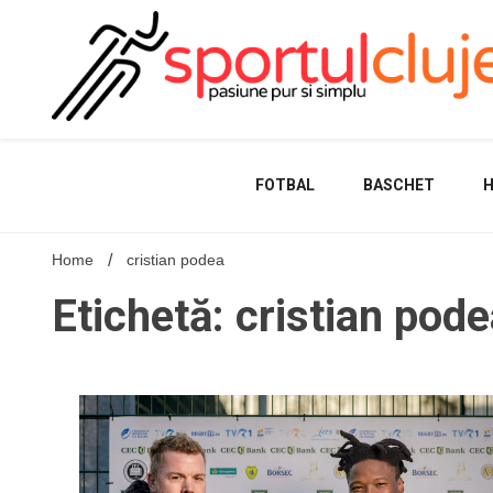
Skip
to
content
FOTBAL
BASCHET
Home
cristian podea
Etichetă: cristian pod