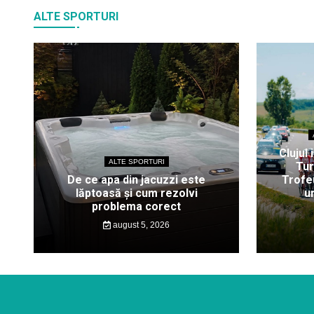
ALTE SPORTURI
Clujul 
ALTE SPORTURI
Tur
De ce apa din jacuzzi este
Trofeu
lăptoasă și cum rezolvi
u
problema corect
august 5, 2026