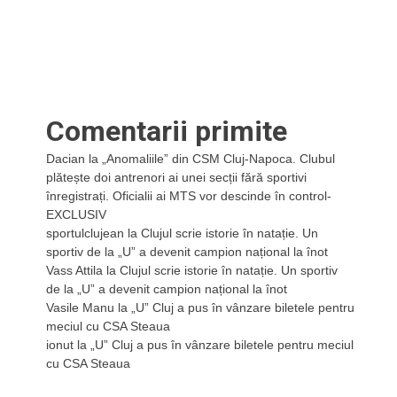
Comentarii primite
Dacian
la
„Anomaliile” din CSM Cluj-Napoca. Clubul
plătește doi antrenori ai unei secții fără sportivi
înregistrați. Oficialii ai MTS vor descinde în control-
EXCLUSIV
sportulclujean
la
Clujul scrie istorie în natație. Un
sportiv de la „U” a devenit campion național la înot
Vass Attila
la
Clujul scrie istorie în natație. Un sportiv
de la „U” a devenit campion național la înot
Vasile Manu
la
„U” Cluj a pus în vânzare biletele pentru
meciul cu CSA Steaua
ionut
la
„U” Cluj a pus în vânzare biletele pentru meciul
cu CSA Steaua