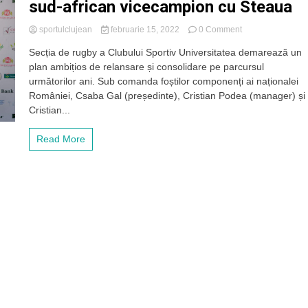
sud-african vicecampion cu Steaua
on
sportulclujean
februarie 15, 2022
0 Comment
Ambiții
Secția de rugby a Clubului Sportiv Universitatea demarează un
mari
plan ambițios de relansare și consolidare pe parcursul
la
echipa
următorilor ani. Sub comanda foștilor componenți ai naționalei
de
României, Csaba Gal (președinte), Cristian Podea (manager) și
rugby
Cristian...
a
lui
Read More
„U”
Cluj.
Prima
achiziție
din
2022,
un
sud-
african
vicecampion
cu
Steaua