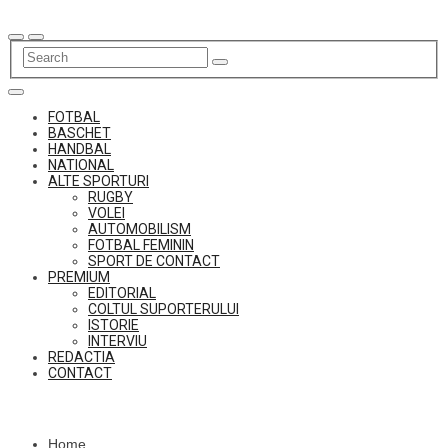
Skip
to
content
FOTBAL
BASCHET
HANDBAL
NATIONAL
ALTE SPORTURI
RUGBY
VOLEI
AUTOMOBILISM
FOTBAL FEMININ
SPORT DE CONTACT
PREMIUM
EDITORIAL
COLTUL SUPORTERULUI
ISTORIE
INTERVIU
REDACTIA
CONTACT
Home