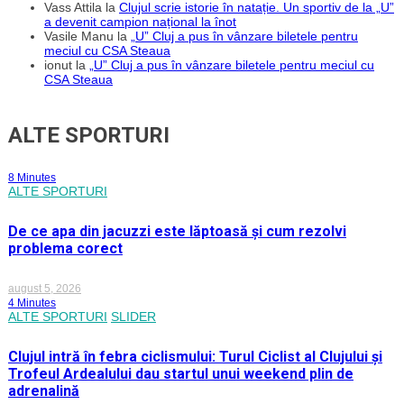
Vass Attila
la
Clujul scrie istorie în natație. Un sportiv de la „U”
a devenit campion național la înot
Vasile Manu
la
„U” Cluj a pus în vânzare biletele pentru
meciul cu CSA Steaua
ionut
la
„U” Cluj a pus în vânzare biletele pentru meciul cu
CSA Steaua
ALTE SPORTURI
8 Minutes
ALTE SPORTURI
De ce apa din jacuzzi este lăptoasă și cum rezolvi
problema corect
august 5, 2026
4 Minutes
ALTE SPORTURI
SLIDER
Clujul intră în febra ciclismului: Turul Ciclist al Clujului și
Trofeul Ardealului dau startul unui weekend plin de
adrenalină