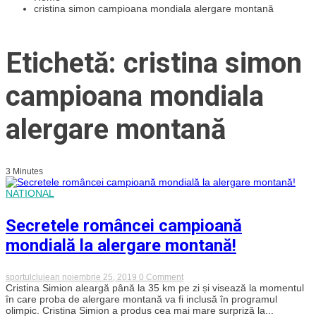
cristina simon campioana mondiala alergare montană
Etichetă: cristina simon
campioana mondiala
alergare montană
3 Minutes
NATIONAL
Secretele româncei campioană
mondială la alergare montană!
on
sportulclujean
noiembrie 25, 2019
0 Comment
Secretele
Cristina Simion aleargă până la 35 km pe zi și visează la momentul
româncei
în care proba de alergare montană va fi inclusă în programul
campioană
olimpic. Cristina Simion a produs cea mai mare surpriză la...
mondială