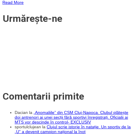
Read More
la
alergare
montană!
Urmărește-ne
Comentarii primite
Dacian
la
„Anomaliile” din CSM Cluj-Napoca. Clubul plătește
doi antrenori ai unei secții fără sportivi înregistrați. Oficialii ai
MTS vor descinde în control- EXCLUSIV
sportulclujean
la
Clujul scrie istorie în natație. Un sportiv de la
„U” a devenit campion național la înot