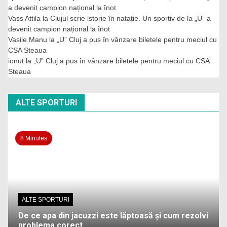
a devenit campion național la înot
Vass Attila
la
Clujul scrie istorie în natație. Un sportiv de la „U” a
devenit campion național la înot
Vasile Manu
la
„U” Cluj a pus în vânzare biletele pentru meciul cu
CSA Steaua
ionut
la
„U” Cluj a pus în vânzare biletele pentru meciul cu CSA
Steaua
ALTE SPORTURI
8 Minutes
ALTE SPORTURI
De ce apa din jacuzzi este lăptoasă și cum rezolvi
problema corect