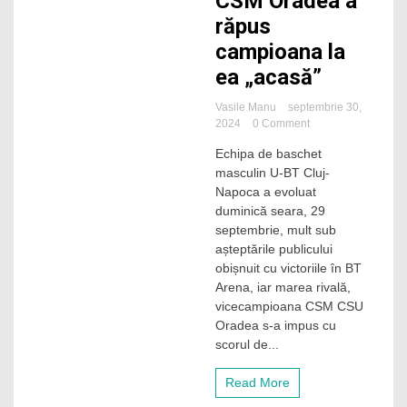
CSM Oradea a
răpus
campioana la
ea „acasă”
Vasile Manu
septembrie 30,
on
2024
0 Comment
U-
Echipa de baschet
BT
masculin U-BT Cluj-
Cluj-
Napoca,
Napoca a evoluat
început
duminică seara, 29
dezamăgitor
septembrie, mult sub
de
așteptările publicului
sezon.
obișnuit cu victoriile în BT
Vicecampioana
Arena, iar marea rivală,
CSM
Oradea
vicecampioana CSM CSU
a
Oradea s-a impus cu
răpus
scorul de...
campioana
la
Read More
ea
„acasă”