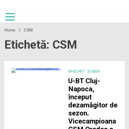
Skip
to
content
Home
CSM
Etichetă: CSM
BASCHET
SLIDER
2 Minutes
U-BT Cluj-
Napoca,
început
dezamăgitor de
sezon.
Vicecampioana