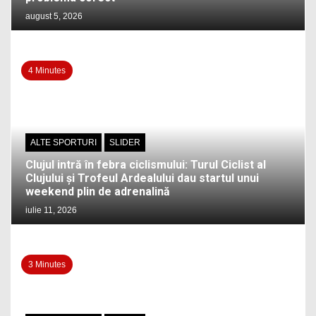
august 5, 2026
4 Minutes
ALTE SPORTURI
SLIDER
Clujul intră în febra ciclismului: Turul Ciclist al
Clujului și Trofeul Ardealului dau startul unui
weekend plin de adrenalină
iulie 11, 2026
3 Minutes