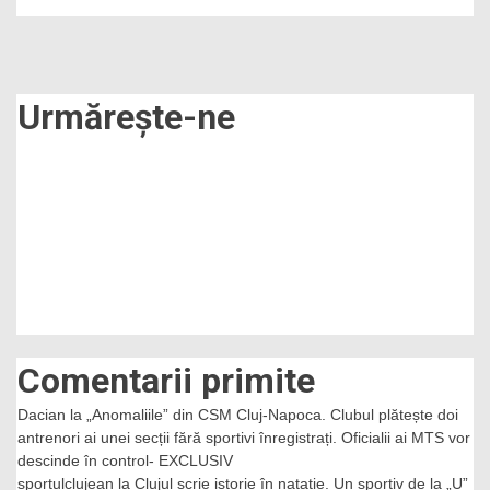
Urmărește-ne
Comentarii primite
Dacian
la
„Anomaliile” din CSM Cluj-Napoca. Clubul plătește doi
antrenori ai unei secții fără sportivi înregistrați. Oficialii ai MTS vor
descinde în control- EXCLUSIV
sportulclujean
la
Clujul scrie istorie în natație. Un sportiv de la „U”