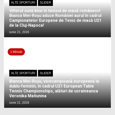
ALTE SPORTURI
SLIDER
Viitorul sună bine în tenisul de masă românesc!
Bianca Mei-Roșu aduce României aurul în cadrul
Campionatelor Europene de Tenis de masă U21
de la Cluj-Napoca!
iunie 21, 2026
1 Minute
ALTE SPORTURI
SLIDER
Bianca Mei-Roșu, vicecampioană europeană la
dublu-feminin, în cadrul U21 European Table
Tennis Championships, alături de ucraineanca
Veronika Matiunina
iunie 21, 2026