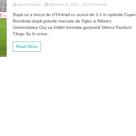
on
sportulclujean
februarie 15, 2021
0 Comment
„U”
După ce a trecut de UTA Arad cu scorul de 2-1 în optimile Cupei
Cluj
României după golurile marcate de Ogbu și Ribeiro,
va
întâlni
Universitatea Cluj va întâlni formația gorjeană Viitorul Pandurii
în
Târgu Jiu în urma...
sferturile
Cupei
Read More
un
adversar
din
același
eșalon