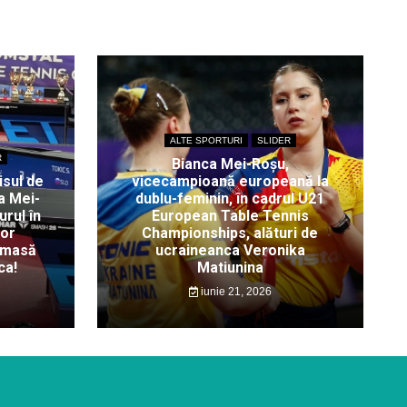
ALTE SPORTURI
SLIDER
R
Bianca Mei-Roșu,
isul de
vicecampioană europeană la
a Mei-
dublu-feminin, în cadrul U21
rul în
European Table Tennis
lor
Championships, alături de
 masă
ucraineanca Veronika
ca!
Matiunina
iunie 21, 2026