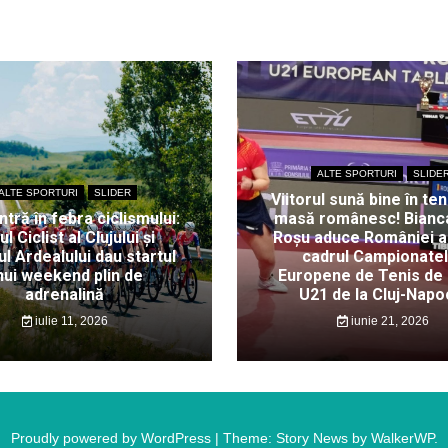
ALTE SPORTURI
SLIDE
ALTE SPORTURI
SLIDER
Viitorul sună bine în ten
intră în febra ciclismului:
masă românesc! Bianc
ul Ciclist al Clujului și
Roșu aduce României au
l Ardealului dau startul
cadrul Campionate
nui weekend plin de
Europene de Tenis de
adrenalină
U21 de la Cluj-Napo
iulie 11, 2026
iunie 21, 2026
Proudly powered by WordPress
|
Theme: Story News by
WalkerWP
.