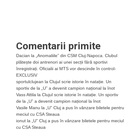
Comentarii primite
Dacian
la
„Anomaliile” din CSM Cluj-Napoca. Clubul
plătește doi antrenori ai unei secții fără sportivi
înregistrați. Oficialii ai MTS vor descinde în control-
EXCLUSIV
sportulclujean
la
Clujul scrie istorie în natație. Un
sportiv de la „U” a devenit campion național la înot
Vass Attila
la
Clujul scrie istorie în natație. Un sportiv
de la „U” a devenit campion național la înot
Vasile Manu
la
„U” Cluj a pus în vânzare biletele pentru
meciul cu CSA Steaua
ionut
la
„U” Cluj a pus în vânzare biletele pentru meciul
cu CSA Steaua