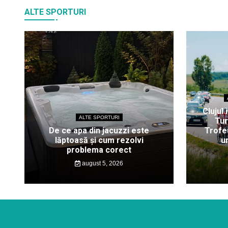
ALTE SPORTURI
Clujul 
ALTE SPORTURI
Tur
De ce apa din jacuzzi este
Trofeu
lăptoasă și cum rezolvi
u
problema corect
august 5, 2026