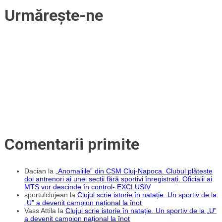
putea
Urmărește-ne
juca
în
cupele
europene
Comentarii primite
Dacian
la
„Anomaliile” din CSM Cluj-Napoca. Clubul plătește
doi antrenori ai unei secții fără sportivi înregistrați. Oficialii ai
MTS vor descinde în control- EXCLUSIV
sportulclujean
la
Clujul scrie istorie în natație. Un sportiv de la
„U” a devenit campion național la înot
Vass Attila
la
Clujul scrie istorie în natație. Un sportiv de la „U”
a devenit campion național la înot