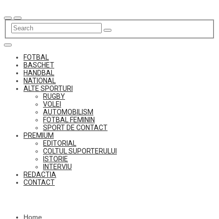
Skip
to
content
FOTBAL
BASCHET
HANDBAL
NATIONAL
ALTE SPORTURI
RUGBY
VOLEI
AUTOMOBILISM
FOTBAL FEMININ
SPORT DE CONTACT
PREMIUM
EDITORIAL
COLTUL SUPORTERULUI
ISTORIE
INTERVIU
REDACTIA
CONTACT
Home