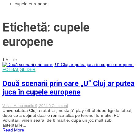
cupele europene
Etichetă: cupele
europene
1 Minute
FOTBAL
SLIDER
Două scenarii prin care „U” Cluj ar putea
juca în cupele europene
on
Vasile Manu
martie 9, 2024
0 Comment
Două
Universitatea Cluj a ratat la „mustață” play-off-ul Superligi de fotbal,
scenarii
după ce a obținut doar o remiză albă pe terenul formației FC
prin
Voluntari, vineri seara, de 8 martie, după un joc mult sub
care
așteptările...
„U”
Read More
Cluj
ar