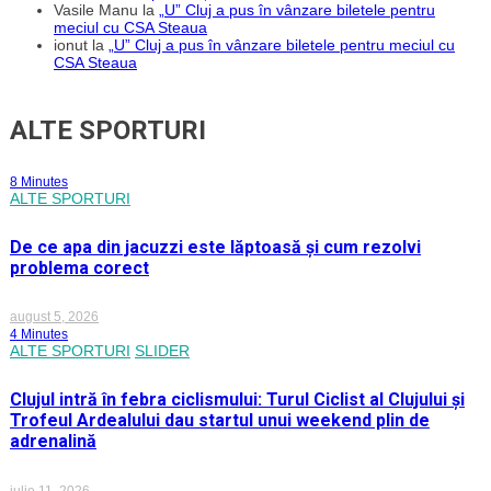
Vasile Manu
la
„U” Cluj a pus în vânzare biletele pentru
meciul cu CSA Steaua
ionut
la
„U” Cluj a pus în vânzare biletele pentru meciul cu
CSA Steaua
ALTE SPORTURI
8 Minutes
ALTE SPORTURI
De ce apa din jacuzzi este lăptoasă și cum rezolvi
problema corect
august 5, 2026
4 Minutes
ALTE SPORTURI
SLIDER
Clujul intră în febra ciclismului: Turul Ciclist al Clujului și
Trofeul Ardealului dau startul unui weekend plin de
adrenalină
iulie 11, 2026