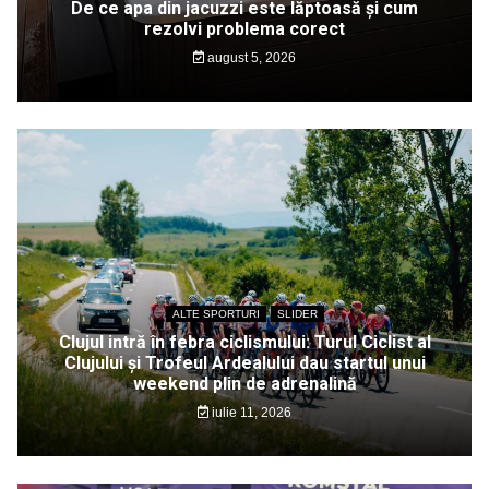
De ce apa din jacuzzi este lăptoasă și cum
rezolvi problema corect
august 5, 2026
ALTE SPORTURI
SLIDER
Clujul intră în febra ciclismului: Turul Ciclist al
Clujului și Trofeul Ardealului dau startul unui
weekend plin de adrenalină
iulie 11, 2026