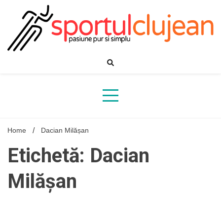
Skip
to
content
Home
Dacian Milășan
Etichetă: Dacian
Milășan