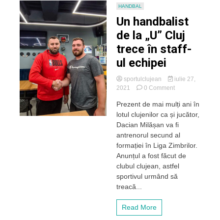
HANDBAL
Un handbalist
de la „U” Cluj
trece în staff-
ul echipei
sportulclujean
iulie 27,
on
2021
0 Comment
Un
Prezent de mai mulți ani în
handbalist
lotul clujenilor ca și jucător,
de
la
Dacian Milășan va fi
„U”
antrenorul secund al
Cluj
formației în Liga Zimbrilor.
trece
Anunțul a fost făcut de
în
clubul clujean, astfel
staff-
sportivul urmând să
ul
echipei
treacă...
Read More