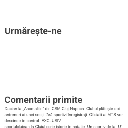
Urmărește-ne
Comentarii primite
Dacian
la
„Anomaliile” din CSM Cluj-Napoca. Clubul plătește doi
antrenori ai unei secții fără sportivi înregistrați. Oficialii ai MTS vor
descinde în control- EXCLUSIV
sportulclujean
la
Clujul scrie istorie în natație. Un sportiv de la „U”