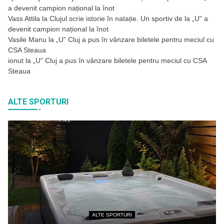
a devenit campion național la înot
Vass Attila
la
Clujul scrie istorie în natație. Un sportiv de la „U” a
devenit campion național la înot
Vasile Manu
la
„U” Cluj a pus în vânzare biletele pentru meciul cu
CSA Steaua
ionut
la
„U” Cluj a pus în vânzare biletele pentru meciul cu CSA
Steaua
ALTE SPORTURI
ALTE SPORTURI