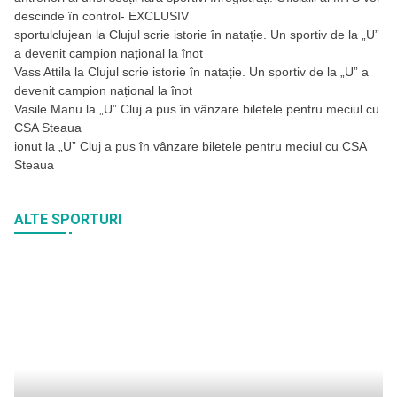
descinde în control- EXCLUSIV
sportulclujean
la
Clujul scrie istorie în natație. Un sportiv de la „U”
a devenit campion național la înot
Vass Attila
la
Clujul scrie istorie în natație. Un sportiv de la „U” a
devenit campion național la înot
Vasile Manu
la
„U” Cluj a pus în vânzare biletele pentru meciul cu
CSA Steaua
ionut
la
„U” Cluj a pus în vânzare biletele pentru meciul cu CSA
Steaua
ALTE SPORTURI