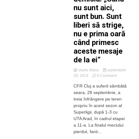
nu sunt aici,
sunt bun. Sunt
liberi să strige,
nu e prima oară
când primesc
aceste mesaje
de la ei”
Vasile Manu
septembrie
on
29, 2024
0 Comment
Dan
CFR Cluj a suferit sâmbătă
Petrescu,
seara, 28 septembrie, a
după
ce
treia înfrângere pe teren
fanii
propriu în acest sezon al
i-
Superligii, după 1-3 cu
au
UTA Arad, în cadrul etapei
cerut
a 11-a. La finalul meciului
demisia:
pierdut, fanii...
„Când
nu