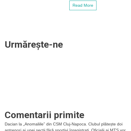
sunt
Read More
aici,
sunt
bun.
Sunt
liberi
să
strige,
Urmărește-ne
nu
e
prima
oară
când
primesc
aceste
mesaje
de
la
ei”
Comentarii primite
Dacian
la
„Anomaliile” din CSM Cluj-Napoca. Clubul plătește doi
antrenori ai unei secții fără sportivi înregistrați. Oficialii ai MTS vor