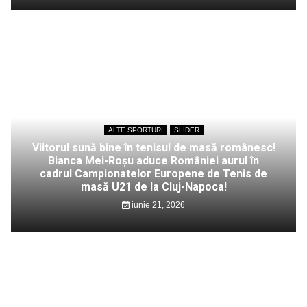
ALTE SPORTURI
SLIDER
Viitorul sună bine în tenisul de masă românesc!
Bianca Mei-Roșu aduce României aurul în
cadrul Campionatelor Europene de Tenis de
masă U21 de la Cluj-Napoca!
iunie 21, 2026