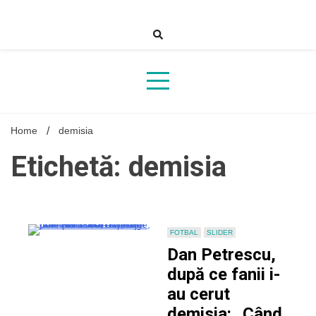
Skip
to
content
Home
demisia
Etichetă: demisia
FOTBAL
SLIDER
Dan Petrescu,
după ce fanii i-
au cerut
demisia: „Când