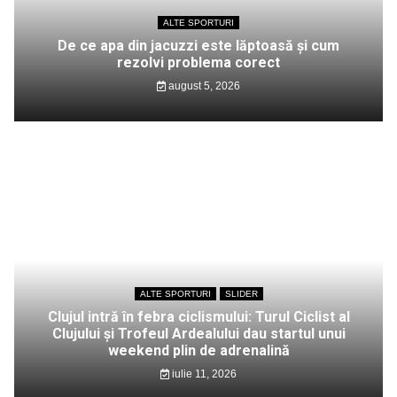
ALTE SPORTURI
De ce apa din jacuzzi este lăptoasă și cum
rezolvi problema corect
august 5, 2026
ALTE SPORTURI
SLIDER
Clujul intră în febra ciclismului: Turul Ciclist al
Clujului și Trofeul Ardealului dau startul unui
weekend plin de adrenalină
iulie 11, 2026