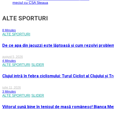
meciul cu CSA Steaua
ALTE SPORTURI
8 Minutes
ALTE SPORTURI
De ce apa din jacuzzi este lăptoasă și cum rezolvi proble
august 5, 2026
4 Minutes
ALTE SPORTURI
SLIDER
Clujul intră în febra ciclismului: Turul Ciclist al Clujului ș
iulie 11, 2026
3 Minutes
ALTE SPORTURI
SLIDER
Viitorul sună bine în tenisul de masă românesc! Bianca M