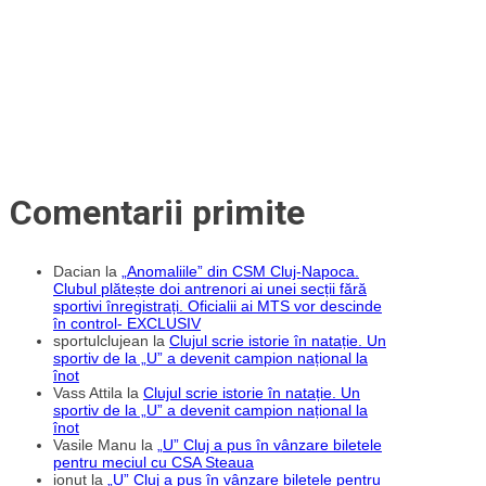
Cluj.
Jucătorul
a
fost
dorit
și
de
CFR
Comentarii primite
Dacian
la
„Anomaliile” din CSM Cluj-Napoca.
Clubul plătește doi antrenori ai unei secții fără
sportivi înregistrați. Oficialii ai MTS vor descinde
în control- EXCLUSIV
sportulclujean
la
Clujul scrie istorie în natație. Un
sportiv de la „U” a devenit campion național la
înot
Vass Attila
la
Clujul scrie istorie în natație. Un
sportiv de la „U” a devenit campion național la
înot
Vasile Manu
la
„U” Cluj a pus în vânzare biletele
pentru meciul cu CSA Steaua
ionut
la
„U” Cluj a pus în vânzare biletele pentru