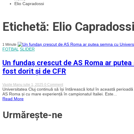
Elio Capradossi
Etichetă: Elio Capradoss
1 Minute
FOTBAL
SLIDER
Un fundaș crescut de AS Roma ar putea s
fost dorit și de CFR
on
Vasile Manu
iulie 1, 2025
0 Comment
Un
Universitatea Cluj continuă să își întărească lotul în această perioadă
fundaș
AS Roma și cu mare experiență în campionatul Italiei. Este...
crescut
Read More
de
AS
Roma
Urmărește-ne
ar
putea
semna
cu
Universitatea