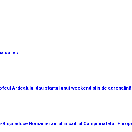
ma corect
i Trofeul Ardealului dau startul unui weekend plin de adrenalină
ei-Roșu aduce României aurul în cadrul Campionatelor Europ