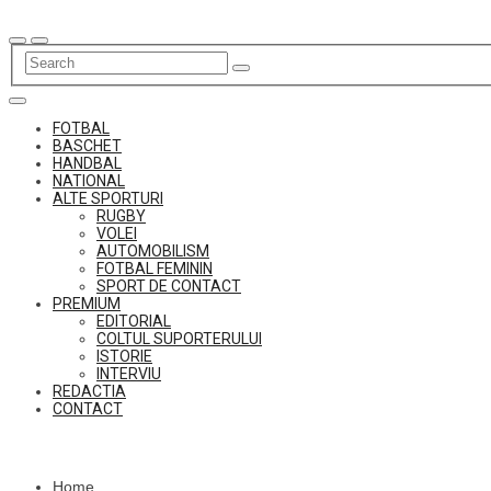
Skip
to
content
FOTBAL
BASCHET
HANDBAL
NATIONAL
ALTE SPORTURI
RUGBY
VOLEI
AUTOMOBILISM
FOTBAL FEMININ
SPORT DE CONTACT
PREMIUM
EDITORIAL
COLTUL SUPORTERULUI
ISTORIE
INTERVIU
REDACTIA
CONTACT
Home