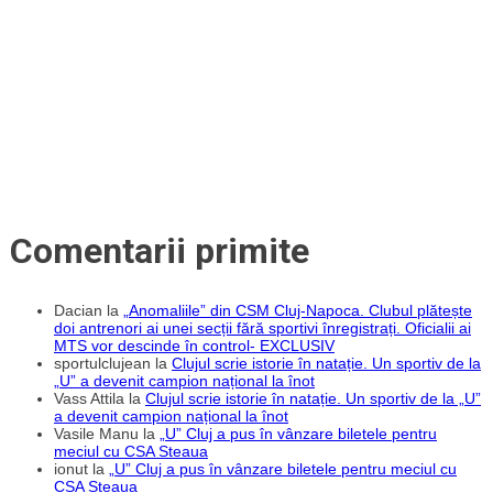
și
CFR?
Comentarii primite
Dacian
la
„Anomaliile” din CSM Cluj-Napoca. Clubul plătește
doi antrenori ai unei secții fără sportivi înregistrați. Oficialii ai
MTS vor descinde în control- EXCLUSIV
sportulclujean
la
Clujul scrie istorie în natație. Un sportiv de la
„U” a devenit campion național la înot
Vass Attila
la
Clujul scrie istorie în natație. Un sportiv de la „U”
a devenit campion național la înot
Vasile Manu
la
„U” Cluj a pus în vânzare biletele pentru
meciul cu CSA Steaua
ionut
la
„U” Cluj a pus în vânzare biletele pentru meciul cu
CSA Steaua