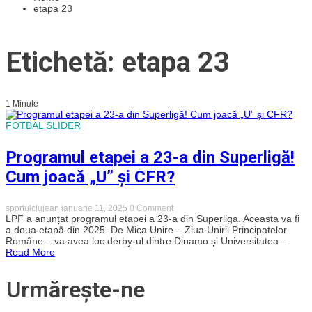
etapa 23
Etichetă: etapa 23
1 Minute
FOTBAL
SLIDER
Programul etapei a 23-a din Superligă!
Cum joacă „U” și CFR?
on
sportulclujean
ianuarie 11, 2025
0 Comment
Programul
LPF a anunțat programul etapei a 23-a din Superliga. Aceasta va fi
etapei
a doua etapă din 2025. De Mica Unire – Ziua Unirii Principatelor
a
Române – va avea loc derby-ul dintre Dinamo și Universitatea...
23-
Read More
a
din
Superligă!
Urmărește-ne
Cum
joacă
„U”