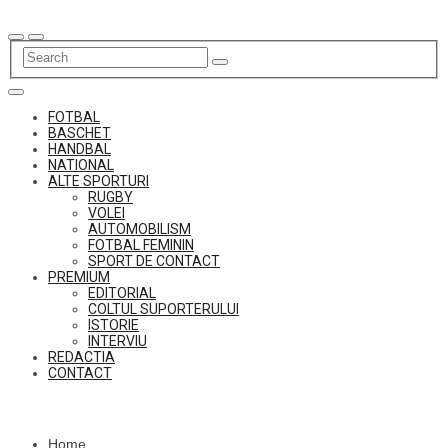
Skip
to
content
FOTBAL
BASCHET
HANDBAL
NATIONAL
ALTE SPORTURI
RUGBY
VOLEI
AUTOMOBILISM
FOTBAL FEMININ
SPORT DE CONTACT
PREMIUM
EDITORIAL
COLTUL SUPORTERULUI
ISTORIE
INTERVIU
REDACTIA
CONTACT
Home