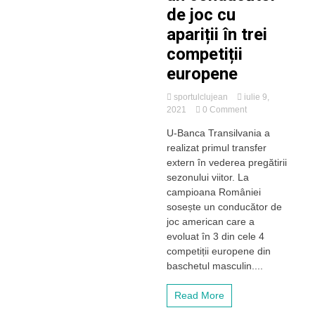
de joc cu
apariții în trei
competiții
europene
sportulclujean
iulie 9,
on
2021
0 Comment
U-
U-Banca Transilvania a
BT
realizat primul transfer
și-
a
extern în vederea pregătirii
adus
sezonului viitor. La
un
campioana României
conducător
sosește un conducător de
de
joc american care a
joc
evoluat în 3 din cele 4
cu
apariții
competiții europene din
în
baschetul masculin....
trei
competiții
Read More
europene