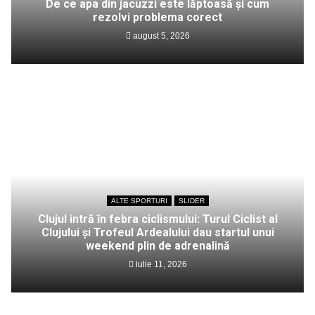
De ce apa din jacuzzi este lăptoasă și cum
rezolvi problema corect
august 5, 2026
ALTE SPORTURI
SLIDER
Clujul intră în febra ciclismului: Turul Ciclist al
Clujului și Trofeul Ardealului dau startul unui
weekend plin de adrenalină
iulie 11, 2026