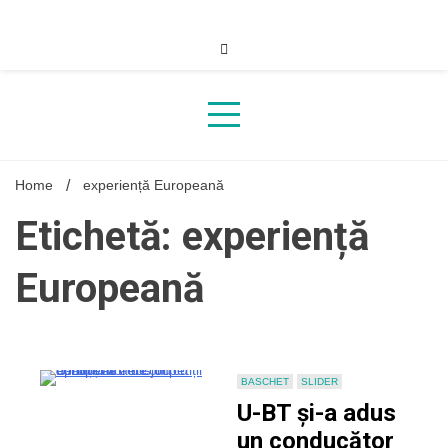
Skip
to
content
Home
experiență Europeană
Etichetă: experiență
Europeană
BASCHET
SLIDER
U-BT și-a adus
un conducător