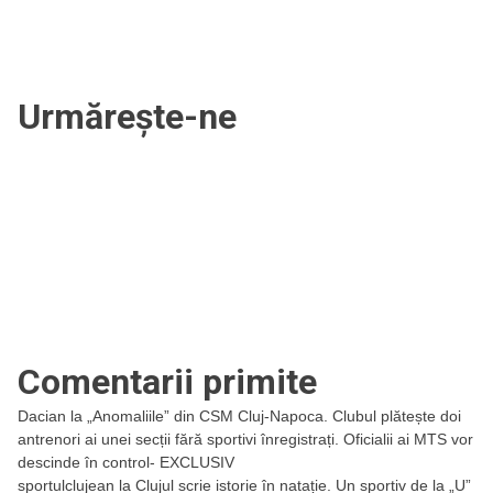
Urmărește-ne
Comentarii primite
Dacian
la
„Anomaliile” din CSM Cluj-Napoca. Clubul plătește doi
antrenori ai unei secții fără sportivi înregistrați. Oficialii ai MTS vor
descinde în control- EXCLUSIV
sportulclujean
la
Clujul scrie istorie în natație. Un sportiv de la „U”