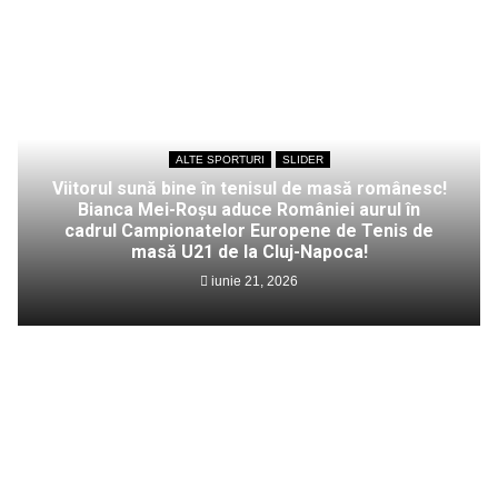
ALTE SPORTURI
SLIDER
Viitorul sună bine în tenisul de masă românesc!
Bianca Mei-Roșu aduce României aurul în
cadrul Campionatelor Europene de Tenis de
masă U21 de la Cluj-Napoca!
iunie 21, 2026