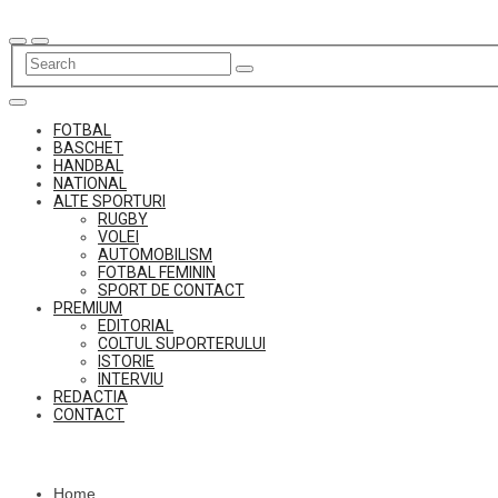
Skip
to
content
FOTBAL
BASCHET
HANDBAL
NATIONAL
ALTE SPORTURI
RUGBY
VOLEI
AUTOMOBILISM
FOTBAL FEMININ
SPORT DE CONTACT
PREMIUM
EDITORIAL
COLTUL SUPORTERULUI
ISTORIE
INTERVIU
REDACTIA
CONTACT
Home