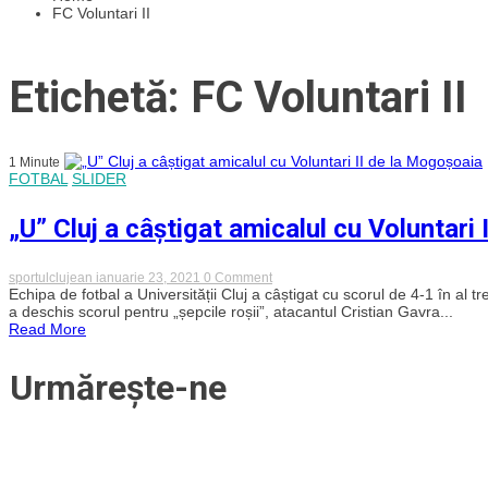
FC Voluntari II
Etichetă: FC Voluntari II
1 Minute
FOTBAL
SLIDER
„U” Cluj a câștigat amicalul cu Voluntari
on
sportulclujean
ianuarie 23, 2021
0 Comment
„U”
Echipa de fotbal a Universității Cluj a câștigat cu scorul de 4-1 în al t
Cluj
a deschis scorul pentru „șepcile roșii”, atacantul Cristian Gavra...
a
Read More
câștigat
amicalul
cu
Urmărește-ne
Voluntari
II
de
la
Mogoșoaia