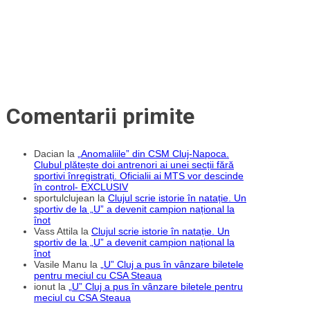
Comentarii primite
Dacian
la
„Anomaliile” din CSM Cluj-Napoca.
Clubul plătește doi antrenori ai unei secții fără
sportivi înregistrați. Oficialii ai MTS vor descinde
în control- EXCLUSIV
sportulclujean
la
Clujul scrie istorie în natație. Un
sportiv de la „U” a devenit campion național la
înot
Vass Attila
la
Clujul scrie istorie în natație. Un
sportiv de la „U” a devenit campion național la
înot
Vasile Manu
la
„U” Cluj a pus în vânzare biletele
pentru meciul cu CSA Steaua
ionut
la
„U” Cluj a pus în vânzare biletele pentru
meciul cu CSA Steaua