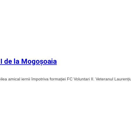
 II de la Mogoșoaia
reilea amical iernii împotriva formației FC Voluntari II. Veteranul Laurenț