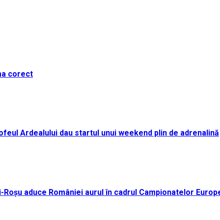
ma corect
i Trofeul Ardealului dau startul unui weekend plin de adrenalină
ei-Roșu aduce României aurul în cadrul Campionatelor Europ