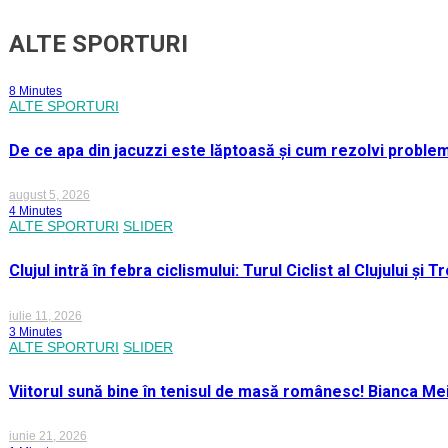
ALTE SPORTURI
8 Minutes
ALTE SPORTURI
De ce apa din jacuzzi este lăptoasă și cum rezolvi proble
august 5, 2026
4 Minutes
ALTE SPORTURI
SLIDER
Clujul intră în febra ciclismului: Turul Ciclist al Clujului ș
iulie 11, 2026
3 Minutes
ALTE SPORTURI
SLIDER
Viitorul sună bine în tenisul de masă românesc! Bianca M
iunie 21, 2026