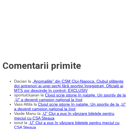
Comentarii primite
Dacian
la
„Anomaliile” din CSM Cluj-Napoca. Clubul plătește
doi antrenori ai unei secții fără sportivi înregistrați. Oficialii ai
MTS vor descinde în control- EXCLUSIV
sportulclujean
la
Clujul scrie istorie în natație. Un sportiv de la
„U” a devenit campion național la înot
Vass Attila
la
Clujul scrie istorie în natație. Un sportiv de la „U”
a devenit campion național la înot
Vasile Manu
la
„U” Cluj a pus în vânzare biletele pentru
meciul cu CSA Steaua
ionut
la
„U” Cluj a pus în vânzare biletele pentru meciul cu
CSA Steaua