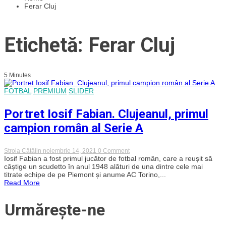
Ferar Cluj
Etichetă: Ferar Cluj
5 Minutes
FOTBAL
PREMIUM
SLIDER
Portret Iosif Fabian. Clujeanul, primul
campion român al Serie A
on
Stroia Cătălin
noiembrie 14, 2021
0 Comment
Portret
Iosif Fabian a fost primul jucător de fotbal român, care a reușit să
Iosif
câștige un scudetto în anul 1948 alături de una dintre cele mai
Fabian.
titrate echipe de pe Piemont și anume AC Torino,...
Clujeanul,
Read More
primul
campion
român
Urmărește-ne
al
Serie
A