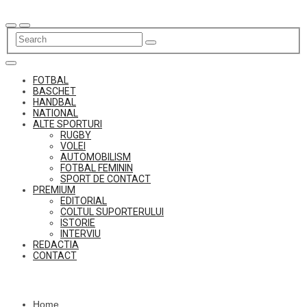
Skip
to
content
FOTBAL
BASCHET
HANDBAL
NATIONAL
ALTE SPORTURI
RUGBY
VOLEI
AUTOMOBILISM
FOTBAL FEMININ
SPORT DE CONTACT
PREMIUM
EDITORIAL
COLTUL SUPORTERULUI
ISTORIE
INTERVIU
REDACTIA
CONTACT
Home