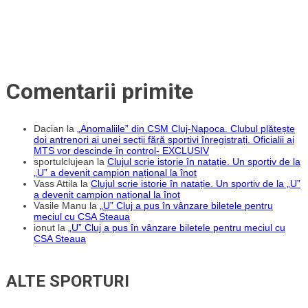
loc
Comentarii primite
Dacian
la
„Anomaliile” din CSM Cluj-Napoca. Clubul plătește
doi antrenori ai unei secții fără sportivi înregistrați. Oficialii ai
MTS vor descinde în control- EXCLUSIV
sportulclujean
la
Clujul scrie istorie în natație. Un sportiv de la
„U” a devenit campion național la înot
Vass Attila
la
Clujul scrie istorie în natație. Un sportiv de la „U”
a devenit campion național la înot
Vasile Manu
la
„U” Cluj a pus în vânzare biletele pentru
meciul cu CSA Steaua
ionut
la
„U” Cluj a pus în vânzare biletele pentru meciul cu
CSA Steaua
ALTE SPORTURI