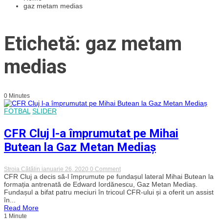
gaz metam medias
Etichetă: gaz metam
medias
0 Minutes
FOTBAL
SLIDER
CFR Cluj l-a împrumutat pe Mihai
Butean la Gaz Metan Mediaș
on
Stroia Cătălin
ianuarie 26, 2020
0 Comment
CFR
CFR Cluj a decis să-l împrumute pe fundașul lateral Mihai Butean la
Cluj
formația antrenată de Edward Iordănescu, Gaz Metan Mediaș.
l-
Fundașul a bifat patru meciuri în tricoul CFR-ului și a oferit un assist
a
în...
împrumutat
Read More
pe
1 Minute
Mihai