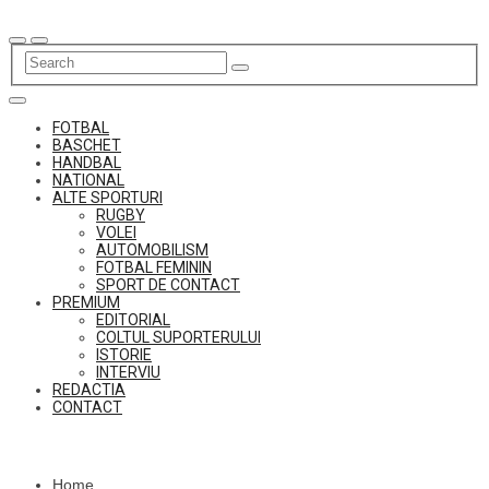
Skip
to
content
FOTBAL
BASCHET
HANDBAL
NATIONAL
ALTE SPORTURI
RUGBY
VOLEI
AUTOMOBILISM
FOTBAL FEMININ
SPORT DE CONTACT
PREMIUM
EDITORIAL
COLTUL SUPORTERULUI
ISTORIE
INTERVIU
REDACTIA
CONTACT
Home