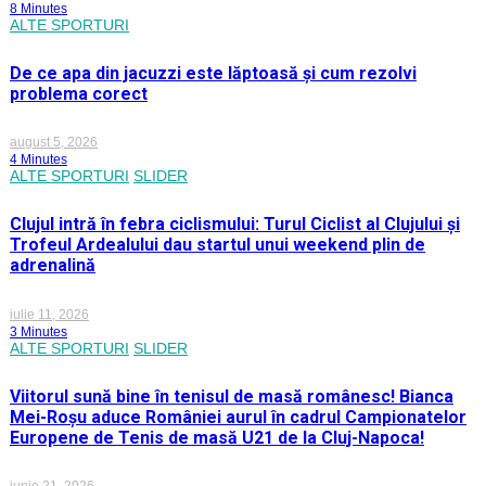
8 Minutes
ALTE SPORTURI
De ce apa din jacuzzi este lăptoasă și cum rezolvi
problema corect
august 5, 2026
4 Minutes
ALTE SPORTURI
SLIDER
Clujul intră în febra ciclismului: Turul Ciclist al Clujului și
Trofeul Ardealului dau startul unui weekend plin de
adrenalină
iulie 11, 2026
3 Minutes
ALTE SPORTURI
SLIDER
Viitorul sună bine în tenisul de masă românesc! Bianca
Mei-Roșu aduce României aurul în cadrul Campionatelor
Europene de Tenis de masă U21 de la Cluj-Napoca!