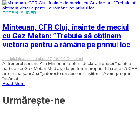
Butean
la
Gaz
FOTBAL
SLIDER
Metan
Mediaș
Minteuan, CFR Cluj, înainte de meciul
cu Gaz Metan: ”Trebuie să obținem
victoria pentru a rămâne pe primul loc
on
sportulclujean
septembrie 27, 2019
0 Comment
Minteuan,
Antrenorul secund Alin Minteuan a oferit declarații presei înaintea
CFR
partidei cu Gaz Metan Mediaș, de pe teren propriu. El crede că CFR
Cluj,
are prima șansă și își dorește un succes liniștitor. “Avem program
înainte
încărcat,...
de
Read More
meciul
cu
Gaz
Urmărește-ne
Metan:
”Trebuie
să
obținem
victoria
pentru
a
rămâne
pe
primul