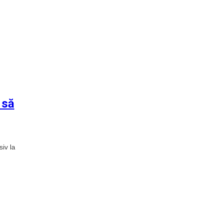
 să
siv la