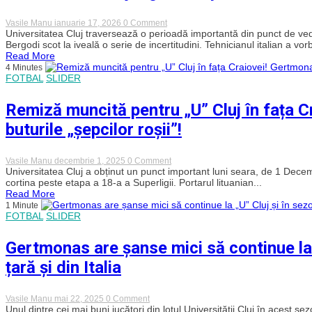
Lituanianul
a
ales
on
Vasile Manu
ianuarie 17, 2026
0 Comment
să
Bergodi
Universitatea Cluj traversează o perioadă importantă din punct de veder
plece
speră
Bergodi scot la iveală o serie de incertitudini. Tehnicianul italian a vorb
la
ca
Read More
o
portarul
4 Minutes
echipă
Gertmonas
FOTBAL
SLIDER
de
să
playout
își
din
prelungească
Remiză muncită pentru „U” Cluj în fața C
Elveția
contractul
cu
buturile „șepcilor roșii”!
Universitatea!
Ajunge
Friday
Adams
on
Vasile Manu
decembrie 1, 2025
0 Comment
la
Remiză
Universitatea Cluj a obținut un punct important luni seara, de 1 Decembr
Cluj?
muncită
cortina peste etapa a 18-a a Superligii. Portarul lituanian...
pentru
Read More
„U”
1 Minute
Cluj
FOTBAL
SLIDER
în
fața
Craiovei!
Gertmonas are șanse mici să continue la „
Gertmonas,
„îngerul
țară și din Italia
păzitor”
dintre
buturile
„șepcilor
on
Vasile Manu
mai 22, 2025
0 Comment
roșii”!
Gertmonas
Unul dintre cei mai buni jucători din lotul Universității Cluj în acest