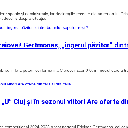
e sportiv și administrativ, iar declarațiile recente ale antrenorului Cris
it deschis despre situația...
raiovei! Gertmonas, „îngerul păzitor” dint
ie, în fața puternicei formații a Craiovei, scor 0-0, în meciul care a tr
U” Cluj și în sezonul viitor! Are oferte di
 sezon competițional 2024-2025 a fost portarul Edvinas Gertmonas, cel car