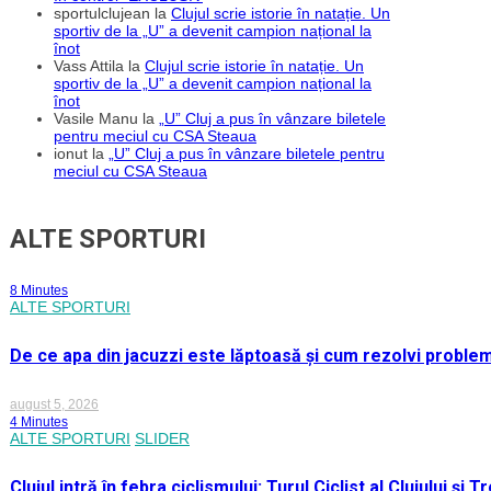
sportulclujean
la
Clujul scrie istorie în natație. Un
sportiv de la „U” a devenit campion național la
înot
Vass Attila
la
Clujul scrie istorie în natație. Un
sportiv de la „U” a devenit campion național la
înot
Vasile Manu
la
„U” Cluj a pus în vânzare biletele
pentru meciul cu CSA Steaua
ionut
la
„U” Cluj a pus în vânzare biletele pentru
meciul cu CSA Steaua
ALTE SPORTURI
8 Minutes
ALTE SPORTURI
De ce apa din jacuzzi este lăptoasă și cum rezolvi proble
august 5, 2026
4 Minutes
ALTE SPORTURI
SLIDER
Clujul intră în febra ciclismului: Turul Ciclist al Clujului ș