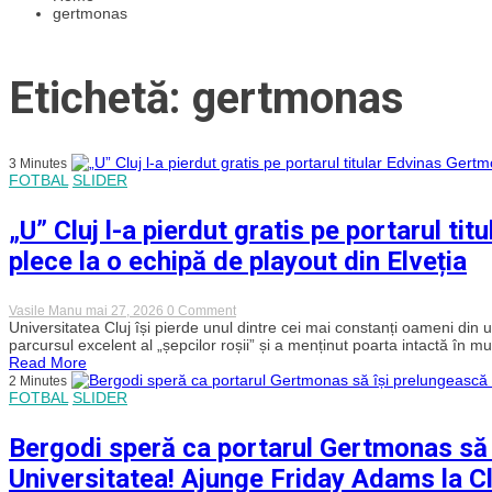
gertmonas
Etichetă: gertmonas
3 Minutes
FOTBAL
SLIDER
„U” Cluj l-a pierdut gratis pe portarul ti
plece la o echipă de playout din Elveția
on
Vasile Manu
mai 27, 2026
0 Comment
„U”
Universitatea Cluj își pierde unul dintre cei mai constanți oameni din 
Cluj
parcursul excelent al „șepcilor roșii” și a menținut poarta intactă în mul
l-
Read More
a
2 Minutes
pierdut
FOTBAL
SLIDER
gratis
pe
portarul
Bergodi speră ca portarul Gertmonas să 
titular
Edvinas
Universitatea! Ajunge Friday Adams la Cl
Gertmonas!