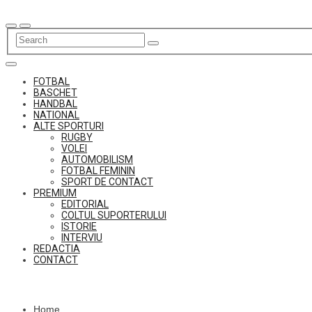
Skip
to
content
FOTBAL
BASCHET
HANDBAL
NATIONAL
ALTE SPORTURI
RUGBY
VOLEI
AUTOMOBILISM
FOTBAL FEMININ
SPORT DE CONTACT
PREMIUM
EDITORIAL
COLTUL SUPORTERULUI
ISTORIE
INTERVIU
REDACTIA
CONTACT
Home