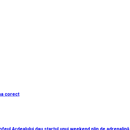
ma corect
i Trofeul Ardealului dau startul unui weekend plin de adrenalină