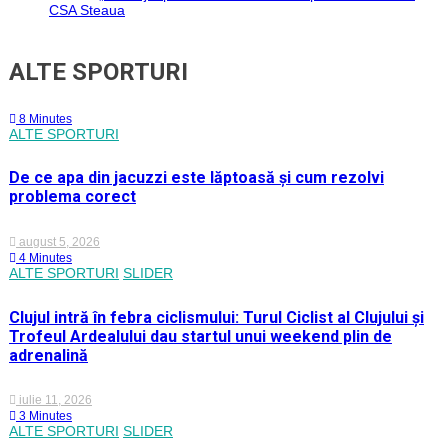
CSA Steaua
ALTE SPORTURI
8 Minutes
ALTE SPORTURI
De ce apa din jacuzzi este lăptoasă și cum rezolvi
problema corect
august 5, 2026
4 Minutes
ALTE SPORTURI
SLIDER
Clujul intră în febra ciclismului: Turul Ciclist al Clujului și
Trofeul Ardealului dau startul unui weekend plin de
adrenalină
iulie 11, 2026
3 Minutes
ALTE SPORTURI
SLIDER