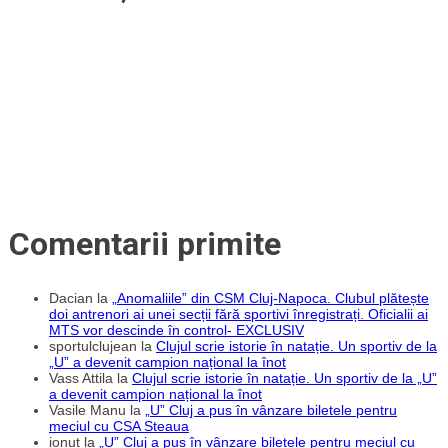
formă
de
împrumut
la
„U”
Comentarii primite
Dacian
la
„Anomaliile” din CSM Cluj-Napoca. Clubul plătește
doi antrenori ai unei secții fără sportivi înregistrați. Oficialii ai
MTS vor descinde în control- EXCLUSIV
sportulclujean
la
Clujul scrie istorie în natație. Un sportiv de la
„U” a devenit campion național la înot
Vass Attila
la
Clujul scrie istorie în natație. Un sportiv de la „U”
a devenit campion național la înot
Vasile Manu
la
„U” Cluj a pus în vânzare biletele pentru
meciul cu CSA Steaua
ionut
la
„U” Cluj a pus în vânzare biletele pentru meciul cu