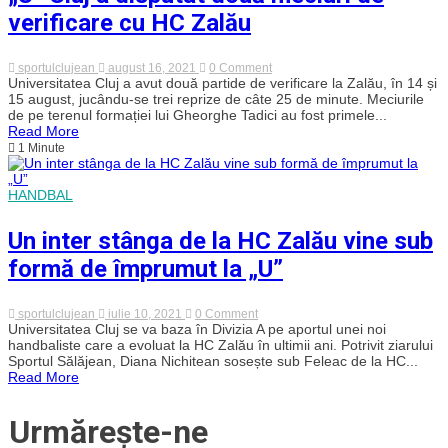
verificare cu HC Zalău
on
sportulclujean
august 16, 2021
0 Comment
„U”
Universitatea Cluj a avut două partide de verificare la Zalău, în 14 și
Cluj
15 august, jucându-se trei reprize de câte 25 de minute. Meciurile
a
de pe terenul formației lui Gheorghe Tadici au fost primele...
disputat
Read More
două
1 Minute
meciuri
de
verificare
cu
HANDBAL
HC
Zalău
Un inter stânga de la HC Zalău vine sub
formă de împrumut la „U”
on
sportulclujean
iulie 10, 2021
0 Comment
Un
Universitatea Cluj se va baza în Divizia A pe aportul unei noi
inter
handbaliste care a evoluat la HC Zalău în ultimii ani. Potrivit ziarului
stânga
Sportul Sălăjean, Diana Nichitean sosește sub Feleac de la HC...
de
Read More
la
HC
Zalău
Urmărește-ne
vine
sub