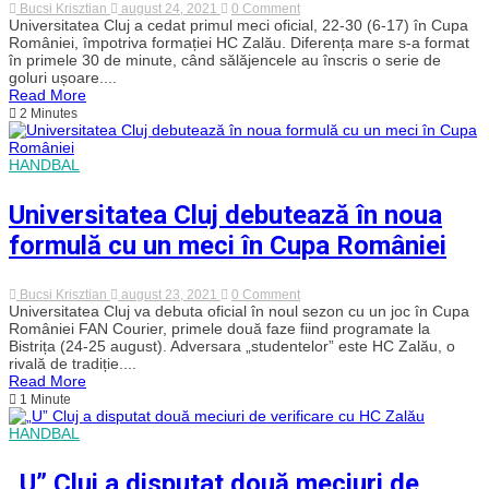
on
Bucsi Krisztian
august 24, 2021
0 Comment
Universitatea
Universitatea Cluj a cedat primul meci oficial, 22-30 (6-17) în Cupa
Cluj
României, împotriva formației HC Zalău. Diferența mare s-a format
a
în primele 30 de minute, când sălăjencele au înscris o serie de
părăsit
goluri ușoare....
Cupa
Read More
României
2 Minutes
FAN
Courier
în
faza
HANDBAL
optimilor.
Primă
repriză
Universitatea Cluj debutează în noua
modestă
împotriva
formulă cu un meci în Cupa României
Zalăului
on
Bucsi Krisztian
august 23, 2021
0 Comment
Universitatea
Universitatea Cluj va debuta oficial în noul sezon cu un joc în Cupa
Cluj
României FAN Courier, primele două faze fiind programate la
debutează
Bistrița (24-25 august). Adversara „studentelor” este HC Zalău, o
în
rivală de tradiție....
noua
Read More
formulă
1 Minute
cu
un
meci
HANDBAL
în
Cupa
„U” Cluj a disputat două meciuri de
României