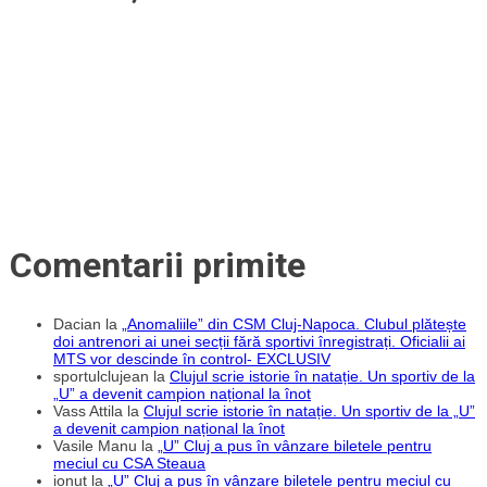
Comentarii primite
Dacian
la
„Anomaliile” din CSM Cluj-Napoca. Clubul plătește
doi antrenori ai unei secții fără sportivi înregistrați. Oficialii ai
MTS vor descinde în control- EXCLUSIV
sportulclujean
la
Clujul scrie istorie în natație. Un sportiv de la
„U” a devenit campion național la înot
Vass Attila
la
Clujul scrie istorie în natație. Un sportiv de la „U”
a devenit campion național la înot
Vasile Manu
la
„U” Cluj a pus în vânzare biletele pentru
meciul cu CSA Steaua
ionut
la
„U” Cluj a pus în vânzare biletele pentru meciul cu