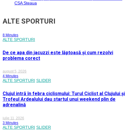
CSA Steaua
ALTE SPORTURI
8 Minutes
ALTE SPORTURI
De ce apa din jacuzzi este lăptoasă și cum rezolvi
problema corect
august 5, 2026
4 Minutes
ALTE SPORTURI
SLIDER
Clujul intră în febra ciclismului: Turul Ciclist al Clujului și
Trofeul Ardealului dau startul unui weekend plin de
adrenalină
iulie 11, 2026
3 Minutes
ALTE SPORTURI
SLIDER