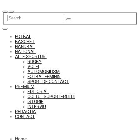
Skip
to
content
FOTBAL
BASCHET
HANDBAL
NATIONAL
ALTE SPORTURI
RUGBY
VOLEI
AUTOMOBILISM
FOTBAL FEMININ
SPORT DE CONTACT
PREMIUM
EDITORIAL
COLTUL SUPORTERULUI
ISTORIE
INTERVIU
REDACTIA
CONTACT
Home