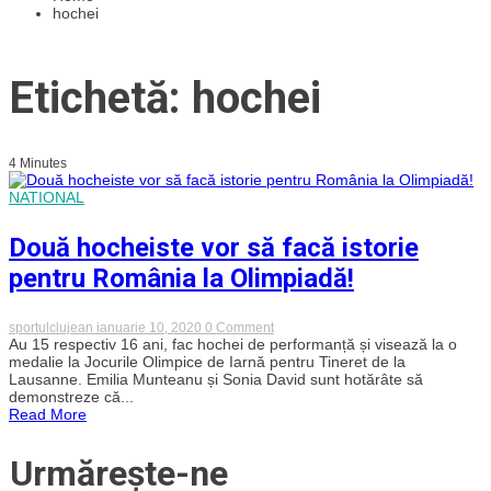
hochei
Etichetă: hochei
4 Minutes
NATIONAL
Două hocheiste vor să facă istorie
pentru România la Olimpiadă!
on
sportulclujean
ianuarie 10, 2020
0 Comment
Două
Au 15 respectiv 16 ani, fac hochei de performanță și visează la o
hocheiste
medalie la Jocurile Olimpice de Iarnă pentru Tineret de la
vor
Lausanne. Emilia Munteanu și Sonia David sunt hotărâte să
să
demonstreze că...
facă
Read More
istorie
pentru
România
Urmărește-ne
la
Olimpiadă!