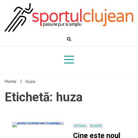
Skip
to
content
Home
huza
Etichetă: huza
FOTBAL
SLIDER
Cine este noul