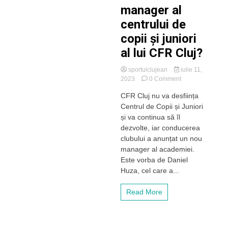
manager al
centrului de
copii și juniori
al lui CFR Cluj?
sportulclujean
iulie 11,
on
2023
0 Comment
Cine
CFR Cluj nu va desființa
este
Centrul de Copii și Juniori
noul
manager
și va continua să îl
al
dezvolte, iar conducerea
centrului
clubului a anunțat un nou
de
manager al academiei.
copii
Este vorba de Daniel
și
Huza, cel care a...
juniori
al
lui
Read More
CFR
Cluj?