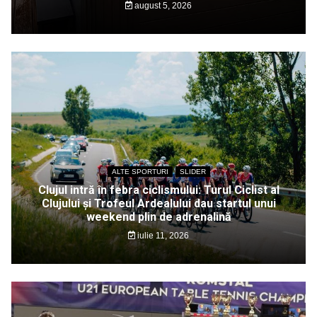
august 5, 2026
ALTE SPORTURI
SLIDER
Clujul intră în febra ciclismului: Turul Ciclist al
Clujului și Trofeul Ardealului dau startul unui
weekend plin de adrenalină
iulie 11, 2026