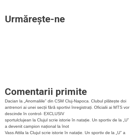
Urmărește-ne
Comentarii primite
Dacian
la
„Anomaliile” din CSM Cluj-Napoca. Clubul plătește doi
antrenori ai unei secții fără sportivi înregistrați. Oficialii ai MTS vor
descinde în control- EXCLUSIV
sportulclujean
la
Clujul scrie istorie în natație. Un sportiv de la „U”
a devenit campion național la înot
Vass Attila
la
Clujul scrie istorie în natație. Un sportiv de la „U” a