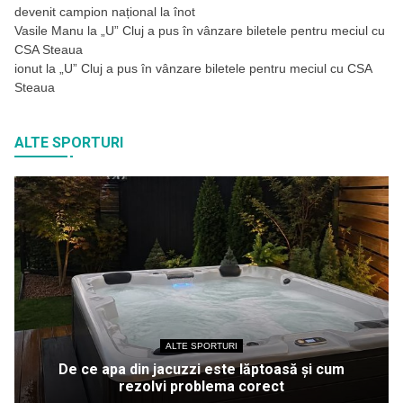
devenit campion național la înot
Vasile Manu
la
„U” Cluj a pus în vânzare biletele pentru meciul cu
CSA Steaua
ionut
la
„U” Cluj a pus în vânzare biletele pentru meciul cu CSA
Steaua
ALTE SPORTURI
ALTE SPORTURI
De ce apa din jacuzzi este lăptoasă și cum
rezolvi problema corect