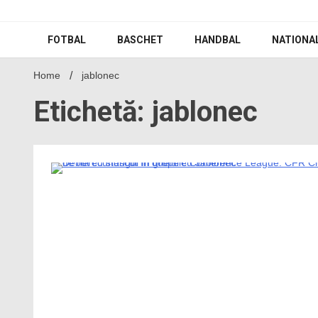
Skip
to
content
FOTBAL
BASCHET
HANDBAL
NATIONA
Home
jablonec
Etichetă: jablonec
3 Minutes