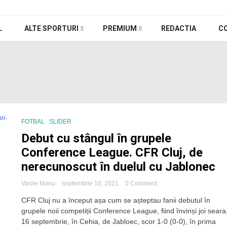
L
ALTE SPORTURI
PREMIUM
REDACTIA
C
FOTBAL
SLIDER
Debut cu stângul în grupele
Conference League. CFR Cluj, de
nerecunoscut în duelul cu Jablonec
on
Vasile Manu
septembrie 16, 2021
0 Comment
Debut
CFR Cluj nu a început așa cum se așteptau fanii debutul în
cu
grupele noii competiții Conference League, fiind învinși joi seara
stângul
în
16 septembrie, în Cehia, de Jabloec, scor 1-0 (0-0), în prima