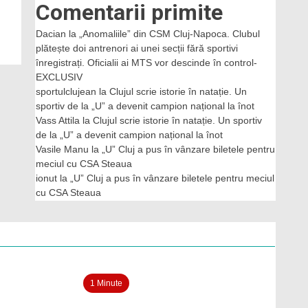
Comentarii primite
Dacian
la
„Anomaliile” din CSM Cluj-Napoca. Clubul
plătește doi antrenori ai unei secții fără sportivi
înregistrați. Oficialii ai MTS vor descinde în control-
EXCLUSIV
sportulclujean
la
Clujul scrie istorie în natație. Un
sportiv de la „U” a devenit campion național la înot
Vass Attila
la
Clujul scrie istorie în natație. Un sportiv
de la „U” a devenit campion național la înot
Vasile Manu
la
„U” Cluj a pus în vânzare biletele pentru
meciul cu CSA Steaua
ionut
la
„U” Cluj a pus în vânzare biletele pentru meciul
cu CSA Steaua
1 Minute