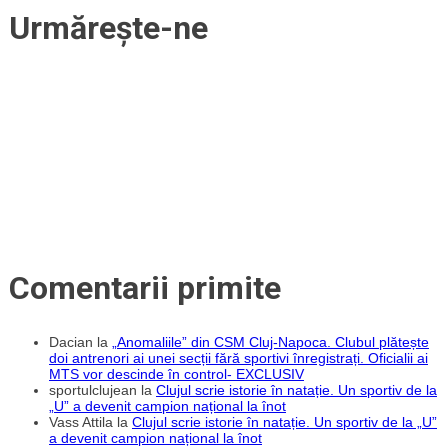
în
Urmărește-ne
Sala
Sporturilor
„Horia
Demian”!
KK
Krka,
următorul
adversar
al
clujenilor
Comentarii primite
Dacian
la
„Anomaliile” din CSM Cluj-Napoca. Clubul plătește
doi antrenori ai unei secții fără sportivi înregistrați. Oficialii ai
MTS vor descinde în control- EXCLUSIV
sportulclujean
la
Clujul scrie istorie în natație. Un sportiv de la
„U” a devenit campion național la înot
Vass Attila
la
Clujul scrie istorie în natație. Un sportiv de la „U”
a devenit campion național la înot