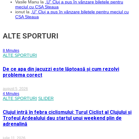
Vasile Manu
la
„U” Cluj a pus în vânzare biletele pentru
meciul cu CSA Steaua
ionut
la
„U” Cluj a pus în vânzare biletele pentru meciul cu
CSA Steaua
ALTE SPORTURI
8 Minutes
ALTE SPORTURI
De ce apa din jacuzzi este lăptoasă și cum rezolvi
problema corect
august 5, 2026
4 Minutes
ALTE SPORTURI
SLIDER
Clujul intră în febra ciclismului: Turul Ciclist al Clujului și
Trofeul Ardealului dau startul unui weekend plin de
adrenalină
iulie 11, 2026