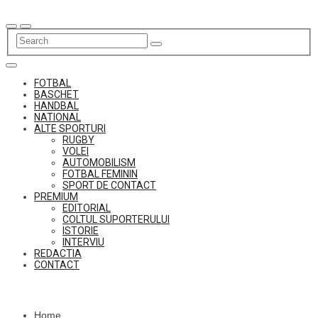
Skip
to
content
FOTBAL
BASCHET
HANDBAL
NATIONAL
ALTE SPORTURI
RUGBY
VOLEI
AUTOMOBILISM
FOTBAL FEMININ
SPORT DE CONTACT
PREMIUM
EDITORIAL
COLTUL SUPORTERULUI
ISTORIE
INTERVIU
REDACTIA
CONTACT
Home