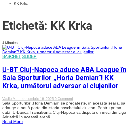
KK Krka
Etichetă: KK Krka
4 Minutes
BASCHET
SLIDER
U-BT Cluj-Napoca aduce ABA League în
Sala Sporturilor „Horia Demian”! KK
Krka, următorul adversar al clujenilor
on
Vasile Manu
decembrie 19, 2025
0 Comment
U-
Sala Sporturilor „Horia Demian” se pregătește, în această seară, să
BT
adauge o nouă parte din istoria baschetului clujean. Pentru prima
Cluj-
dată, U-Banca Transilvania Cluj-Napoca va disputa un meci din Liga
Napoca
Adriatică în această arenă...
aduce
Read More
ABA
League