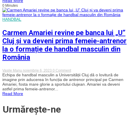
Read More
Amariei
0 Minutes
pe
banca
„haiducilor”
de
HANDBAL
la
„U”.
Antrenoarea
Carmen Amariei revine pe banca lui „U”
va
debuta
Cluj și va deveni prima femeie-antrenor
sâmbătă
„acasă”
la o formație de handbal masculin din
în
Liga
România
Zimbrilor
on
Vasile Manu
noiembrie 6, 2023
0 Comment
Carmen
Echipa de handbal masculin a Universității Cluj dă o lovitură de
Amariei
imagine prin aducerea în funcția de antrenor principal pe Carmen
revine
Amariei, fosta mare glorie a sportului clujean. Amariei va deveni
pe
astfel prima femeie-antrenor...
banca
Read More
lui
„U”
Cluj
Urmărește-ne
și
va
deveni
prima
femeie-
antrenor