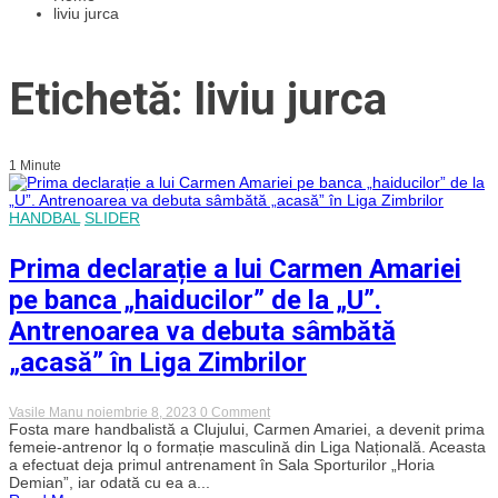
liviu jurca
Etichetă: liviu jurca
1 Minute
HANDBAL
SLIDER
Prima declarație a lui Carmen Amariei
pe banca „haiducilor” de la „U”.
Antrenoarea va debuta sâmbătă
„acasă” în Liga Zimbrilor
on
Vasile Manu
noiembrie 8, 2023
0 Comment
Prima
Fosta mare handbalistă a Clujului, Carmen Amariei, a devenit prima
declarație
femeie-antrenor lq o formație masculină din Liga Națională. Aceasta
a
a efectuat deja primul antrenament în Sala Sporturilor „Horia
lui
Demian”, iar odată cu ea a...
Carmen