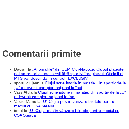
la
o
formație
de
handbal
masculin
din
România
Comentarii primite
Dacian
la
„Anomaliile” din CSM Cluj-Napoca. Clubul plătește
doi antrenori ai unei secții fără sportivi înregistrați. Oficialii ai
MTS vor descinde în control- EXCLUSIV
sportulclujean
la
Clujul scrie istorie în natație. Un sportiv de la
„U” a devenit campion național la înot
Vass Attila
la
Clujul scrie istorie în natație. Un sportiv de la „U”
a devenit campion național la înot
Vasile Manu
la
„U” Cluj a pus în vânzare biletele pentru
meciul cu CSA Steaua
ionut
la
„U” Cluj a pus în vânzare biletele pentru meciul cu
CSA Steaua