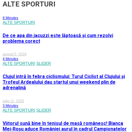
ALTE SPORTURI
8 Minutes
ALTE SPORTURI
De ce apa din jacuzzi este lăptoasă și cum rezolvi
problema corect
august 5, 2026
4 Minutes
ALTE SPORTURI
SLIDER
Clujul intră în febra ciclismului: Turul Ciclist al Clujului și
Trofeul Ardealului dau startul unui weekend plin de
adrenalină
iulie 11, 2026
3 Minutes
ALTE SPORTURI
SLIDER
Viitorul sună bine în tenisul de masă românesc! Bianca
Mei-Roșu aduce României aurul în cadrul Campionatelor