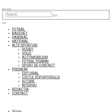
Skip
to
content
FOTBAL
BASCHET
HANDBAL
NATIONAL
ALTE SPORTURI
RUGBY
VOLEI
AUTOMOBILISM
FOTBAL FEMININ
SPORT DE CONTACT
PREMIUM
EDITORIAL
COLTUL SUPORTERULUI
ISTORIE
INTERVIU
REDACTIA
CONTACT
Home