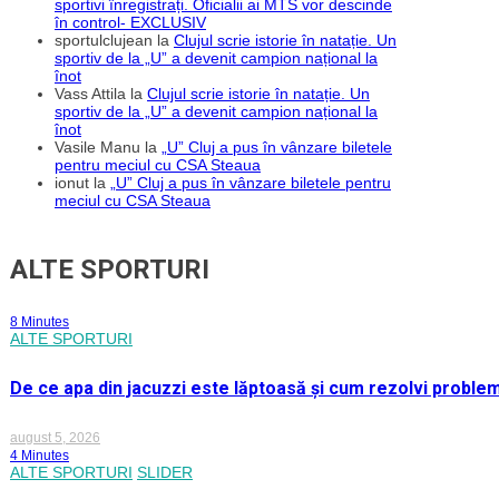
sportivi înregistrați. Oficialii ai MTS vor descinde
în control- EXCLUSIV
sportulclujean
la
Clujul scrie istorie în natație. Un
sportiv de la „U” a devenit campion național la
înot
Vass Attila
la
Clujul scrie istorie în natație. Un
sportiv de la „U” a devenit campion național la
înot
Vasile Manu
la
„U” Cluj a pus în vânzare biletele
pentru meciul cu CSA Steaua
ionut
la
„U” Cluj a pus în vânzare biletele pentru
meciul cu CSA Steaua
ALTE SPORTURI
8 Minutes
ALTE SPORTURI
De ce apa din jacuzzi este lăptoasă și cum rezolvi proble
august 5, 2026
4 Minutes
ALTE SPORTURI
SLIDER