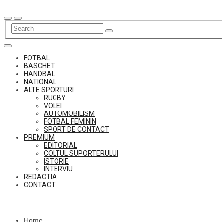
Skip
to
content
FOTBAL
BASCHET
HANDBAL
NATIONAL
ALTE SPORTURI
RUGBY
VOLEI
AUTOMOBILISM
FOTBAL FEMININ
SPORT DE CONTACT
PREMIUM
EDITORIAL
COLTUL SUPORTERULUI
ISTORIE
INTERVIU
REDACTIA
CONTACT
Home