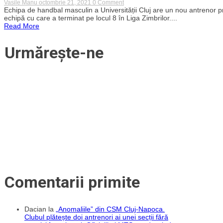
Înfrângere
on
Vasile Manu
octombrie 21, 2021
0 Comment
cu
Marius
Echipa de handbal masculin a Universității Cluj are un nou antrenor prin
Minaur
Stavrositu,
echipă cu care a terminat pe locul 8 în Liga Zimbrilor....
Baia
noul
Read More
Mare
antrenor
al
handbaliștilor
Urmărește-ne
lui
„U”
Cluj
Comentarii primite
Dacian
la
„Anomaliile” din CSM Cluj-Napoca.
Clubul plătește doi antrenori ai unei secții fără