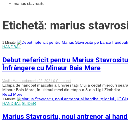
marius stavrositu
Etichetă: marius stavros
1 Minute
HANDBAL
Debut nefericit pentru Marius Stavrositu 
Înfrângere cu Minaur Baia Mare
on
Vasile Manu
octombrie 28, 2021
0 Comment
Debut
Echipa de handbal masculin a Universității Cluj a cedat miercuri seara
nefericit
Minaur Baia Mare, în ultimul meci din etapa a 8-a a Ligii Zimbrilor....
pentru
Read More
Marius
1 Minute
Stavrositu
HANDBAL
SLIDER
pe
banca
handbaliștilor
Marius Stavrositu, noul antrenor al handba
lui
„U”
Cluj.