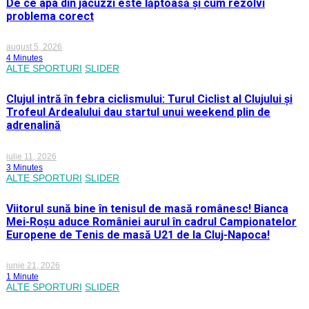
De ce apa din jacuzzi este lăptoasă și cum rezolvi
problema corect
august 5, 2026
4 Minutes
ALTE SPORTURI
SLIDER
Clujul intră în febra ciclismului: Turul Ciclist al Clujului și
Trofeul Ardealului dau startul unui weekend plin de
adrenalină
iulie 11, 2026
3 Minutes
ALTE SPORTURI
SLIDER
Viitorul sună bine în tenisul de masă românesc! Bianca
Mei-Roșu aduce României aurul în cadrul Campionatelor
Europene de Tenis de masă U21 de la Cluj-Napoca!
iunie 21, 2026
1 Minute
ALTE SPORTURI
SLIDER