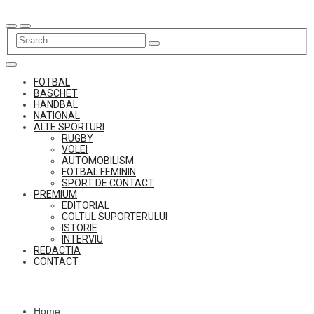
Skip
to
content
FOTBAL
BASCHET
HANDBAL
NATIONAL
ALTE SPORTURI
RUGBY
VOLEI
AUTOMOBILISM
FOTBAL FEMININ
SPORT DE CONTACT
PREMIUM
EDITORIAL
COLTUL SUPORTERULUI
ISTORIE
INTERVIU
REDACTIA
CONTACT
Home