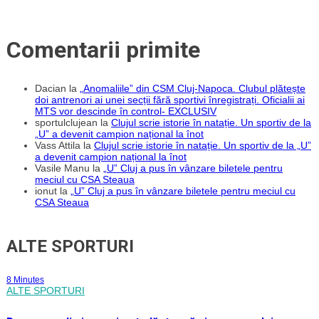
Comentarii primite
Dacian
la
„Anomaliile” din CSM Cluj-Napoca. Clubul plătește
doi antrenori ai unei secții fără sportivi înregistrați. Oficialii ai
MTS vor descinde în control- EXCLUSIV
sportulclujean
la
Clujul scrie istorie în natație. Un sportiv de la
„U” a devenit campion național la înot
Vass Attila
la
Clujul scrie istorie în natație. Un sportiv de la „U”
a devenit campion național la înot
Vasile Manu
la
„U” Cluj a pus în vânzare biletele pentru
meciul cu CSA Steaua
ionut
la
„U” Cluj a pus în vânzare biletele pentru meciul cu
CSA Steaua
ALTE SPORTURI
8 Minutes
ALTE SPORTURI