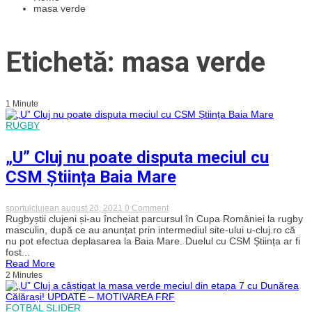
masa verde
Etichetă: masa verde
1 Minute
RUGBY
„U” Cluj nu poate disputa meciul cu
CSM Știința Baia Mare
on
sportulclujean
august 20, 2021
0 Comment
„U”
Rugbyștii clujeni și-au încheiat parcursul în Cupa României la rugby
Cluj
masculin, după ce au anunțat prin intermediul site-ului u-cluj.ro că
nu
nu pot efectua deplasarea la Baia Mare. Duelul cu CSM Știința ar fi
poate
fost...
disputa
Read More
meciul
2 Minutes
cu
CSM
Știința
Baia
FOTBAL
SLIDER