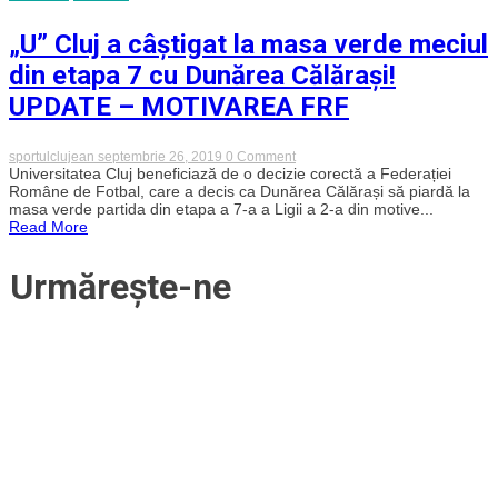
Mare
„U” Cluj a câștigat la masa verde meciul
din etapa 7 cu Dunărea Călărași!
UPDATE – MOTIVAREA FRF
on
sportulclujean
septembrie 26, 2019
0 Comment
„U”
Universitatea Cluj beneficiază de o decizie corectă a Federației
Cluj
Române de Fotbal, care a decis ca Dunărea Călărași să piardă la
a
masa verde partida din etapa a 7-a a Ligii a 2-a din motive...
câștigat
Read More
la
masa
verde
Urmărește-ne
meciul
din
etapa
7
cu
Dunărea
Călărași!
UPDATE
–
MOTIVAREA
FRF